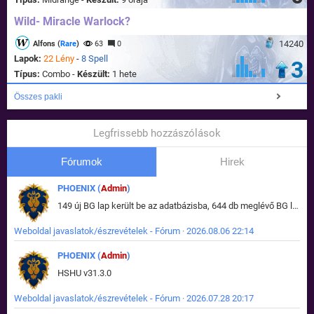
Wild- Miracle Warlock?
14240
Alfons (
Rare
)
63
0
Lapok:
22 Lény
-
8 Spell
3
Típus:
Combo -
Készült:
1 hete
Összes pakli
Legfrissebb hozzászólások
Fórumok
Hirek
PHOENIX (
Admin
)
149 új BG lap került be az adatbázisba, 644 db meglévő BG lap módosult, bekerültek az új képek a megváltozott lapokhoz is.
Weboldal javaslatok/észrevételek - Fórum · 2026.08.06 22:14
PHOENIX (
Admin
)
HSHU v31.3.0
Weboldal javaslatok/észrevételek - Fórum · 2026.07.28 20:17