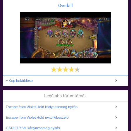
Overkill
+ Kép beküldése
Legújabb fórumtémák
Escape from Violet Hold kártyacsomag nyitás
Escape from Violet Hold nyitó kibeszélő
CATACLYSM kártyacsomag nyitás