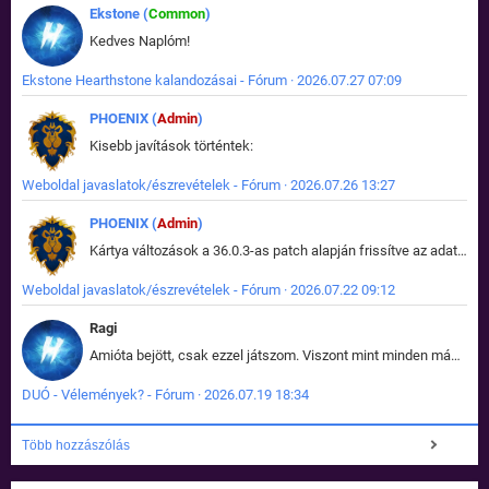
Ekstone (
Common
)
Kedves Naplóm!
Ekstone Hearthstone kalandozásai - Fórum · 2026.07.27 07:09
PHOENIX (
Admin
)
Kisebb javítások történtek:
Weboldal javaslatok/észrevételek - Fórum · 2026.07.26 13:27
PHOENIX (
Admin
)
Kártya változások a 36.0.3-as patch alapján frissítve az adatbázisban (képek is cserélve).
Weboldal javaslatok/észrevételek - Fórum · 2026.07.22 09:12
Ragi
Amióta bejött, csak ezzel játszom. Viszont mint minden más - akár az alapjáték is, ez is baromira összetett lett. Néha már pár kör után is esélytelen az egész. Vagy irreállisan túltápol valaki, vagy lelép a partner, vagy csak hülye mint a segg. És amikor eljönne az én időm, na akkor jön el mindenki másé is. Engem jobban érdekelne, hogy ki milyen ratingen szokott játszani. Na ez lenne egy érdekes adat.
DUÓ - Vélemények? - Fórum · 2026.07.19 18:34
Több hozzászólás