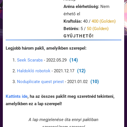
Aréna elérhetőség:
Nem
érhető el
Kraftolás:
40 /
400 (Golden)
Betörés:
5 /
50 (Golden)
GYŰJTHETŐ!
Legjobb három pakli, amelyikben szerepel:
(14)
Seek Scarabs
- 2022.05.29
(12)
Haldokló robotok
- 2021.12.17
(10)
Noduplicate quest priest
- 2021.01.02
Kattints ide
, ha az összes paklit meg szeretnéd tekinteni,
amelyikben ez a lap szerepel!
A lap megjelenése óta ennyi pakliban