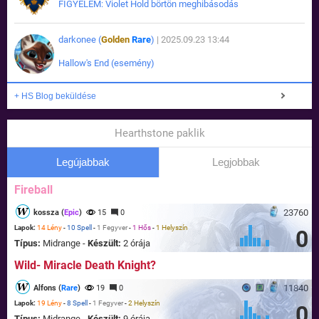
FIGYELEM: Violet Hold börtön meghibásodás
darkonee (
Golden
Rare
)
| 2025.09.23 13:44
Hallow's End (esemény)
+ HS Blog beküldése
Hearthstone paklik
Legújabbak
Legjobbak
Fireball
23760
kossza (
Epic
)
15
0
Lapok:
14 Lény
-
10 Spell
-
1 Fegyver
-
1 Hős
-
1 Helyszín
0
Típus:
Midrange -
Készült:
2 órája
Wild- Miracle Death Knight?
11840
Alfons (
Rare
)
19
0
Lapok:
19 Lény
-
8 Spell
-
1 Fegyver
-
2 Helyszín
0
Típus:
Midrange -
Készült:
9 órája