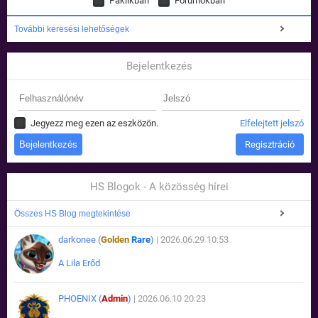
Paklikban
Fórumokban
További keresési lehetőségek
Bejelentkezés
Jegyezz meg ezen az eszközön.
Elfelejtett jelszó
Regisztráció
HS Blogok - A közösség hírei
Összes HS Blog megtekintése
darkonee (
Golden
Rare
)
| 2026.06.29 10:53
A Lila Erőd
PHOENIX (
Admin
)
| 2026.06.10 20:23