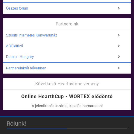
Összes fórum
Partnereink
Szukits Internetes Könyváruház
ABCkitüző
Diablo - Hungary
Partnereinkről bővebben
Következő Hearthstone verseny
Online HearthCup - WORTEX elődöntő
A jelentkezés lezárult, kezdés hamarosan!
Rólunk!