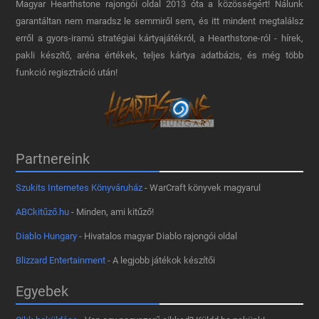
Magyar Hearthstone​ rajongói oldal 2013 óta a közösségért! Nálunk
garantáltan nem maradsz le semmiről sem, és itt mindent megtalálsz
erről a gyors-iramú stratégiai kártyajátékról, a Hearthstone-ról - hírek,
pakli készítő, aréna értékek, teljes kártya adatbázis, és még több
funkció regisztráció után!
Partnereink
Szukits Internetes Könyváruház
- WarCraft könyvek magyarul
ABCkitűző.hu
- Minden, ami kitűző!
Diablo Hungary
- Hivatalos magyar Diablo rajongói oldal
Blizzard Entertainment
- A legjobb játékok készítői
Egyebek