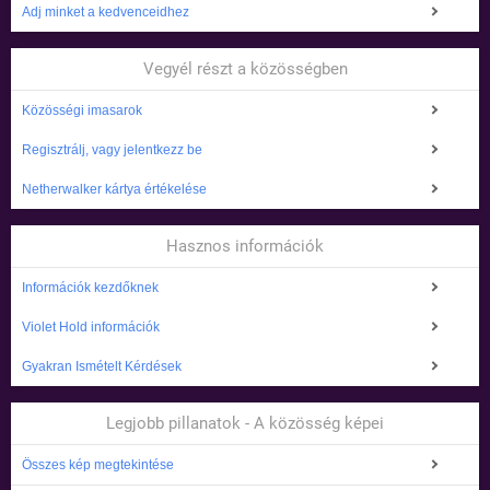
Adj minket a kedvenceidhez
Vegyél részt a közösségben
Közösségi imasarok
Regisztrálj, vagy jelentkezz be
Netherwalker kártya értékelése
Hasznos információk
Információk kezdőknek
Violet Hold információk
Gyakran Ismételt Kérdések
Legjobb pillanatok - A közösség képei
Összes kép megtekintése