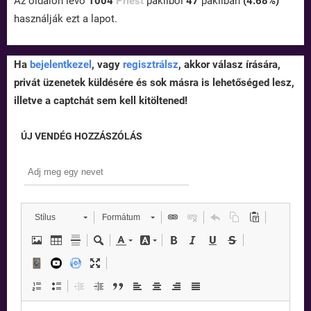
Az oldalon lévő
1004
Priest
pakliból
47
pakliban
(4.68%)
használják ezt a lapot.
Ha
bejelentkezel
, vagy
regisztrálsz
, akkor válasz írására,
privát üzenetek küldésére és sok másra is lehetőséged lesz,
illetve a captchát sem kell kitöltened!
ÚJ VENDÉG HOZZÁSZÓLÁS
Stílus
Formátum