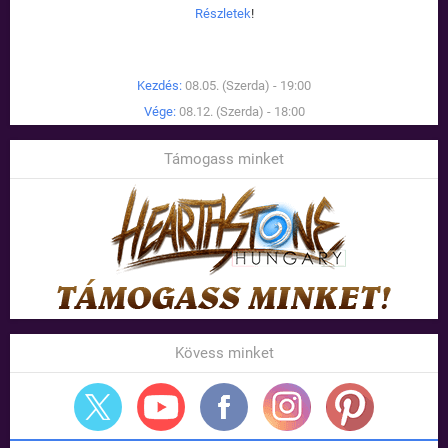
Részletek
!
Kezdés:
08.05. (Szerda) - 19:00
Vége:
08.12. (Szerda) - 18:00
Támogass minket
Kövess minket