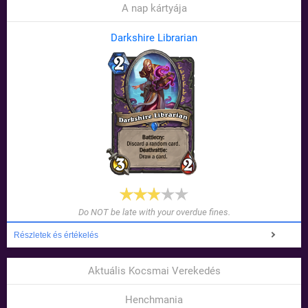
A nap kártyája
Darkshire Librarian
Do NOT be late with your overdue fines.
Részletek és értékelés
Aktuális Kocsmai Verekedés
Henchmania