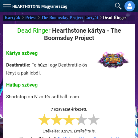
HEARTHSTONE
Magyarország
Kártyák
Priest
The Boomsday Project kártyái
Dead Ringer
Dead Ringer
Hearthstone kártya - The
Boomsday Project
Kártya szöveg
Deathrattle:
Felhúzol egy Deathrattle-ös
lényt a paklidból.
Hátlap szöveg
Shortstop on N'zoth's softball team.
7 szavazat érkezett.
Értékelés:
3.29
/
5
.
Értékelj te is.