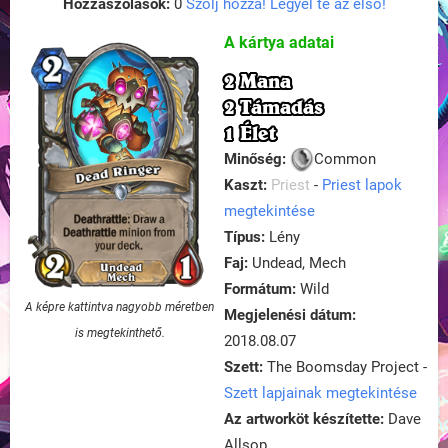
Hozzászólások:
0
Szólj hozzá! Legyél te az első!
A kártya adatai
2 Mana
2 Támadás
1 Élet
Minőség:
Common
Kaszt:
Priest
-
Priest lapok
megtekintése
Típus:
Lény
Faj:
Undead, Mech
Formátum:
Wild
A képre kattintva nagyobb méretben
Megjelenési dátum:
is megtekinthető.
2018.08.07
Szett:
The Boomsday Project -
Szett lapjainak megtekintése
Az artworköt készítette:
Dave
Allsop