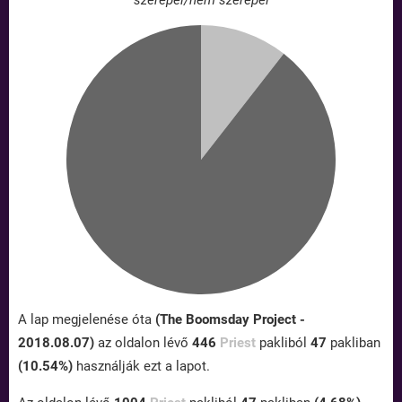
szerepel/nem szerepel
A lap megjelenése óta
(The Boomsday Project -
2018.08.07)
az oldalon lévő
446
Priest
pakliból
47
pakliban
(10.54%)
használják ezt a lapot.