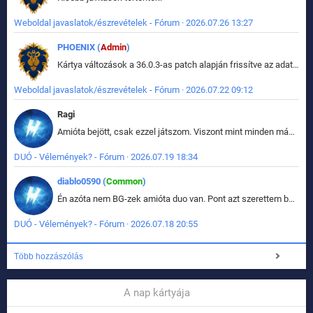
Weboldal javaslatok/észrevételek - Fórum · 2026.07.26 13:27
PHOENIX (
Admin
)
Kártya változások a 36.0.3-as patch alapján frissítve az adatbázisban (képek is cserélve).
Weboldal javaslatok/észrevételek - Fórum · 2026.07.22 09:12
Ragi
Amióta bejött, csak ezzel játszom. Viszont mint minden más - akár az alapjáték is, ez is baromira összetett lett. Néha már pár kör után is esélytelen az egész. Vagy irreállisan túltápol valaki, vagy lelép a partner, vagy csak hülye mint a segg. És amikor eljönne az én időm, na akkor jön el mindenki másé is. Engem jobban érdekelne, hogy ki milyen ratingen szokott játszani. Na ez lenne egy érdekes adat.
DUÓ - Vélemények? - Fórum · 2026.07.19 18:34
diablo0590 (
Common
)
Én azóta nem BG-zek amióta duo van. Pont azt szerettem benne, hogy rajtam múlik mi történik, nem pedig a társamon. Kérem vissza a régi BG-t :D
DUÓ - Vélemények? - Fórum · 2026.07.18 20:55
Több hozzászólás
A nap kártyája