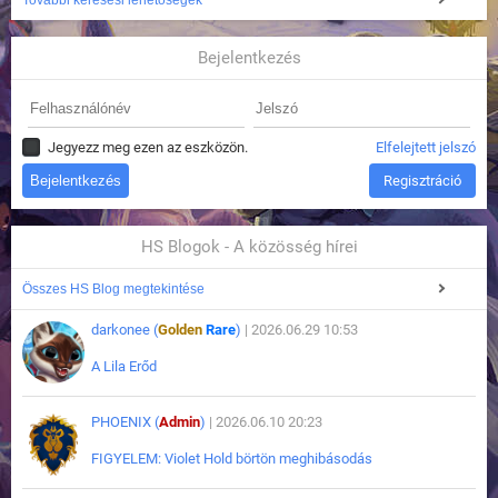
További keresési lehetőségek
Bejelentkezés
Jegyezz meg ezen az eszközön.
Elfelejtett jelszó
Regisztráció
HS Blogok - A közösség hírei
Összes HS Blog megtekintése
darkonee (
Golden
Rare
)
| 2026.06.29 10:53
A Lila Erőd
PHOENIX (
Admin
)
| 2026.06.10 20:23
FIGYELEM: Violet Hold börtön meghibásodás