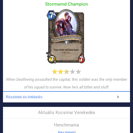
Stormwind Champion
When Deathwing assaulted the capital, this soldier was the only member
of his squad to survive. Now he's all bitter and stuff.
Részletek és értékelés
Aktuális Kocsmai Verekedés
Henchmania
Részletek
!