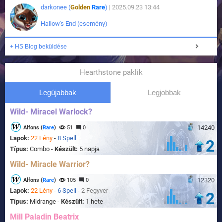
darkonee (
Golden
Rare
)
| 2025.09.23 13:44
Hallow's End (esemény)
+ HS Blog beküldése
Hearthstone paklik
Legújabbak
Legjobbak
Wild- Miracel Warlock?
14240
Alfons (
Rare
)
51
0
Lapok:
22 Lény
-
8 Spell
2
Típus:
Combo -
Készült:
5 napja
Wild- Miracle Warrior?
12320
Alfons (
Rare
)
105
0
Lapok:
22 Lény
-
6 Spell
-
2 Fegyver
2
Típus:
Midrange -
Készült:
1 hete
Mill Paladin Beatrix