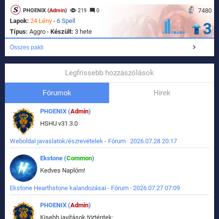
7480
PHOENIX (
Admin
)
219
0
Lapok:
24 Lény
-
6 Spell
3
Típus:
Aggro -
Készült:
3 hete
Összes pakli
Legfrissebb hozzászólások
Fórumok
Hirek
PHOENIX (
Admin
)
HSHU v31.3.0
Weboldal javaslatok/észrevételek - Fórum · 2026.07.28 20:17
Ekstone (
Common
)
Kedves Naplóm!
Ekstone Hearthstone kalandozásai - Fórum · 2026.07.27 07:09
PHOENIX (
Admin
)
Kisebb javítások történtek: