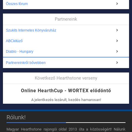
Összes fórum
Partnereink
Szukits Internetes Könyváruház
ABCkitüző
Diablo - Hungary
Partnereinkről bővebben
Következő Hearthstone verseny
Online HearthCup - WORTEX elődöntő
A jelentkezés lezárult, kezdés hamarosan!
Rólunk!
Magyar Hearthstone​ rajongói oldal 2013 óta a közösségért! Nálunk