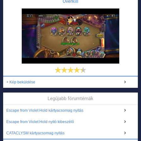
Overkill
+ Kép beküldése
Legújabb fórumtémák
Escape from Violet Hold kártyacsomag nyitás
Escape from Violet Hold nyitó kibeszélő
CATACLYSM kártyacsomag nyitás