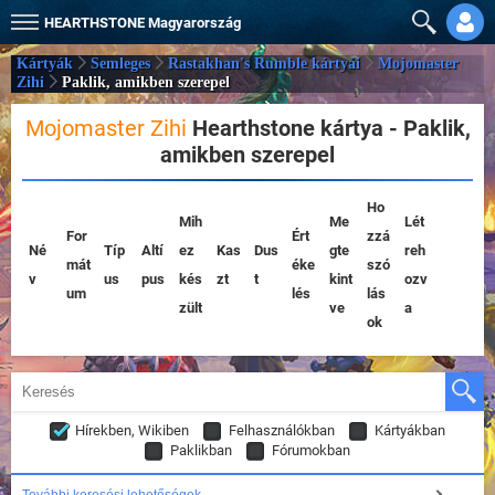
HEARTHSTONE
Magyarország
Kártyák
Semleges
Rastakhan's Rumble kártyái
Mojomaster
Zihi
Paklik, amikben szerepel
Mojomaster Zihi
Hearthstone kártya - Paklik,
amikben szerepel
Ho
Mih
Me
Lét
For
Ért
zzá
Né
Típ
Altí
ez
Kas
Dus
gte
reh
mát
éke
szó
v
us
pus
kés
zt
t
kint
ozv
um
lés
lás
zült
ve
a
ok
Hírekben, Wikiben
Felhasználókban
Kártyákban
Paklikban
Fórumokban