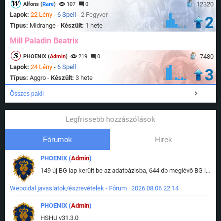
12320
Alfons (
Rare
)
107
0
Lapok:
22 Lény
-
6 Spell
-
2 Fegyver
2
Típus:
Midrange -
Készült:
1 hete
Mill Paladin Beatrix
7480
PHOENIX (
Admin
)
219
0
Lapok:
24 Lény
-
6 Spell
3
Típus:
Aggro -
Készült:
3 hete
Összes pakli
Legfrissebb hozzászólások
Fórumok
Hirek
PHOENIX (
Admin
)
149 új BG lap került be az adatbázisba, 644 db meglévő BG lap módosult, bekerültek az új képek a megváltozott lapokhoz is.
Weboldal javaslatok/észrevételek - Fórum · 2026.08.06 22:14
PHOENIX (
Admin
)
HSHU v31.3.0