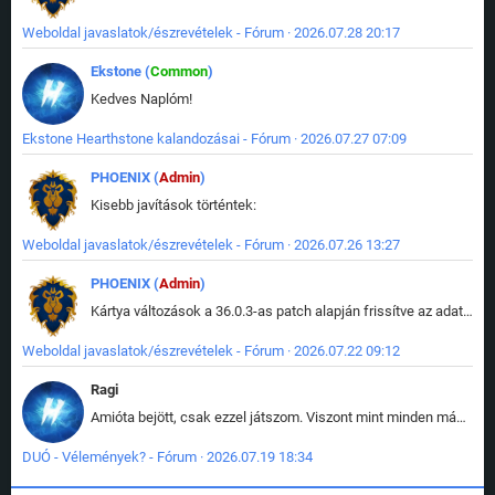
Weboldal javaslatok/észrevételek - Fórum · 2026.07.28 20:17
Ekstone (
Common
)
Kedves Naplóm!
Ekstone Hearthstone kalandozásai - Fórum · 2026.07.27 07:09
PHOENIX (
Admin
)
Kisebb javítások történtek:
Weboldal javaslatok/észrevételek - Fórum · 2026.07.26 13:27
PHOENIX (
Admin
)
Kártya változások a 36.0.3-as patch alapján frissítve az adatbázisban (képek is cserélve).
Weboldal javaslatok/észrevételek - Fórum · 2026.07.22 09:12
Ragi
Amióta bejött, csak ezzel játszom. Viszont mint minden más - akár az alapjáték is, ez is baromira összetett lett. Néha már pár kör után is esélytelen az egész. Vagy irreállisan túltápol valaki, vagy lelép a partner, vagy csak hülye mint a segg. És amikor eljönne az én időm, na akkor jön el mindenki másé is. Engem jobban érdekelne, hogy ki milyen ratingen szokott játszani. Na ez lenne egy érdekes adat.
DUÓ - Vélemények? - Fórum · 2026.07.19 18:34