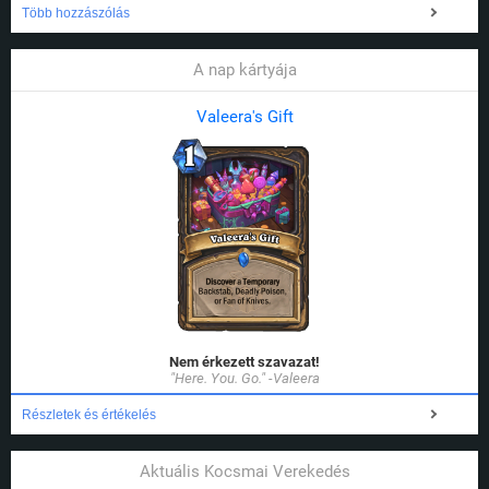
Több hozzászólás
A nap kártyája
Valeera's Gift
Nem érkezett szavazat!
"Here. You. Go." -Valeera
Részletek és értékelés
Aktuális Kocsmai Verekedés