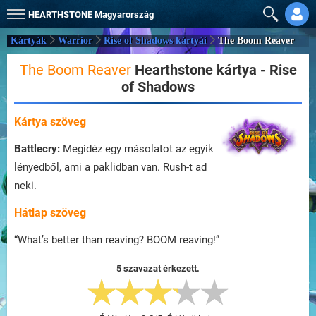
HEARTHSTONE
Magyarország
Kártyák
Warrior
Rise of Shadows kártyái
The Boom Reaver
The Boom Reaver
Hearthstone kártya - Rise
of Shadows
Kártya szöveg
Battlecry:
Megidéz egy másolatot az egyik
lényedből, ami a paklidban van. Rush-t ad
neki.
Hátlap szöveg
“What’s better than reaving? BOOM reaving!”
5 szavazat érkezett.