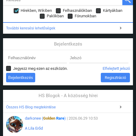
Hírekben, Wikiben
Felhasználókban
Kártyákban
Paklikban
Fórumokban
További keresési lehetőségek
Bejelentkezés
Jegyezz meg ezen az eszközön.
Elfelejtett jelszó
Regisztráció
HS Blogok - A közösség hírei
Összes HS Blog megtekintése
darkonee (
Golden
Rare
)
| 2026.06.29 10:53
A Lila Erőd