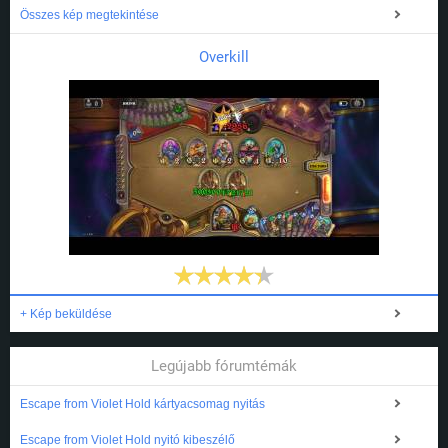
Összes kép megtekintése
Overkill
+ Kép beküldése
Legújabb fórumtémák
Escape from Violet Hold kártyacsomag nyitás
Escape from Violet Hold nyitó kibeszélő