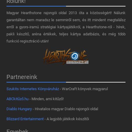
Rólunk!
Magyar Hearthstone​ rajongói oldal 2013 óta a közösségért! Nálunk
garantáltan nem maradsz le semmiről sem, és itt mindent megtalálsz
erről a gyors-iramú stratégiai kártyajátékról, a Hearthstone-ról - hírek,
pakli készítő, aréna értékek, teljes kártya adatbázis, és még több
funkció regisztráció után!
Partnereink
Szukits Internetes Könyváruház
- WarCraft könyvek magyarul
ABCkitűző.hu
- Minden, ami kitűző!
Diablo Hungary
- Hivatalos magyar Diablo rajongói oldal
Blizzard Entertainment
- A legjobb játékok készítői
Egyebek