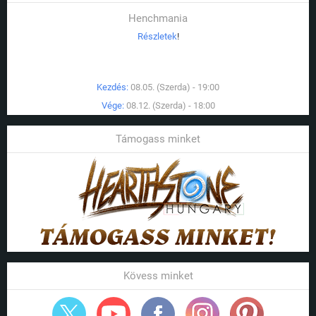
Henchmania
Részletek
!
Kezdés:
08.05. (Szerda) - 19:00
Vége:
08.12. (Szerda) - 18:00
Támogass minket
Kövess minket