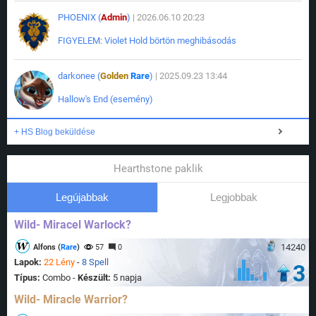
PHOENIX (
Admin
)
| 2026.06.10 20:23
FIGYELEM: Violet Hold börtön meghibásodás
darkonee (
Golden
Rare
)
| 2025.09.23 13:44
Hallow's End (esemény)
+ HS Blog beküldése
Hearthstone paklik
Legújabbak
Legjobbak
Wild- Miracel Warlock?
14240
Alfons (
Rare
)
57
0
Lapok:
22 Lény
-
8 Spell
3
Típus:
Combo -
Készült:
5 napja
Wild- Miracle Warrior?