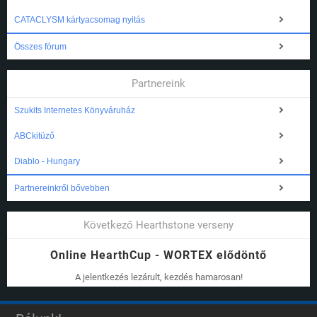
CATACLYSM kártyacsomag nyitás
Összes fórum
Partnereink
Szukits Internetes Könyváruház
ABCkitüző
Diablo - Hungary
Partnereinkről bővebben
Következő Hearthstone verseny
Online HearthCup - WORTEX elődöntő
A jelentkezés lezárult, kezdés hamarosan!