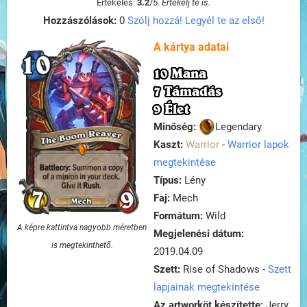
Értékelés:
3.2
/
5
.
Értékelj te is.
Hozzászólások:
0
Szólj hozzá! Legyél te az első!
A kártya adatai
10 Mana
7 Támadás
9 Élet
Minőség:
Legendary
Kaszt:
Warrior
-
Warrior lapok
megtekintése
Típus:
Lény
Faj:
Mech
Formátum:
Wild
A képre kattintva nagyobb méretben
Megjelenési dátum:
is megtekinthető.
2019.04.09
Szett:
Rise of Shadows -
Szett
lapjainak megtekintése
Az artworköt készítette:
Jerry