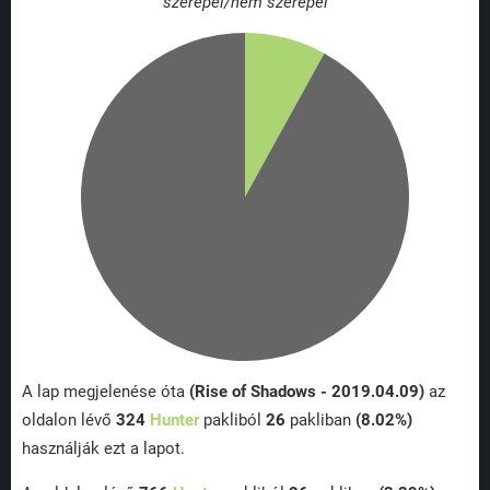
szerepel/nem szerepel
A lap megjelenése óta
(Rise of Shadows - 2019.04.09)
az
oldalon lévő
324
Hunter
pakliból
26
pakliban
(8.02%)
használják ezt a lapot.