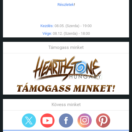
Részletek
!
Kezdés:
08.05. (Szerda) - 19:00
Vége:
08.12. (Szerda) - 18:00
Támogass minket
Kövess minket