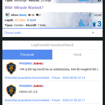
Típus:
Midrange -
Készült:
23 órája
Wild- Miracle Warlock?
14240
Alfons (
Rare
)
68
0
Lapok:
22 Lény
-
8 Spell
3
Típus:
Combo -
Készült:
1 hete
Összes pakli
Legfrissebb hozzászólások
Fórumok
Hirek
PHOENIX (
Admin
)
149 új BG lap került be az adatbázisba, 644 db meglévő BG lap módosult, bekerültek az új képek a megváltozott lapokhoz is.
Weboldal javaslatok/észrevételek - Fórum · 2026.08.06 22:14
PHOENIX (
Admin
)
HSHU v31.3.0
Weboldal javaslatok/észrevételek - Fórum · 2026.07.28 20:17