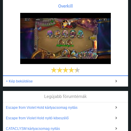
Overkill
+ Kép beküldése
Legújabb fórumtémák
Escape from Violet Hold kártyacsomag nyitás
Escape from Violet Hold nyitó kibeszélő
CATACLYSM kártyacsomag nyitás