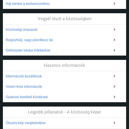
Adj minket a kedvenceidhez
Vegyél részt a közösségben
Közösségi imasarok
Regisztrálj, vagy jelentkezz be
Grillmaster kártya értékelése
Hasznos információk
Információk kezdőknek
Violet Hold információk
Gyakran Ismételt Kérdések
Legjobb pillanatok - A közösség képei
Összes kép megtekintése