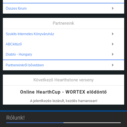
Összes fórum
Partnereink
Szukits Internetes Könyváruház
ABCkitüző
Diablo - Hungary
Partnereinkről bővebben
Következő Hearthstone verseny
Online HearthCup - WORTEX elődöntő
A jelentkezés lezárult, kezdés hamarosan!
Rólunk!