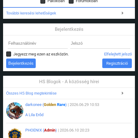
Paklikban
Fórumokban
További keresési lehetőségek
Bejelentkezés
Jegyezz meg ezen az eszközön.
Elfelejtett jelszó
Regisztráció
HS Blogok - A közösség hírei
Összes HS Blog megtekintése
darkonee (
Golden
Rare
)
| 2026.06.29 10:53
A Lila Erőd
PHOENIX (
Admin
)
| 2026.06.10 20:23