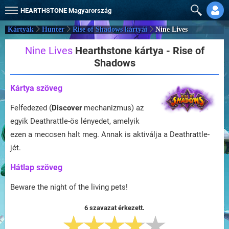
HEARTHSTONE
Magyarország
Kártyák
Hunter
Rise of Shadows kártyái
Nine Lives
Nine Lives
Hearthstone kártya - Rise of
Shadows
Kártya szöveg
Felfedezed (
Discover
mechanizmus) az
egyik Deathrattle-ös lényedet, amelyik
ezen a meccsen halt meg. Annak is aktiválja a Deathrattle-
jét.
Hátlap szöveg
Beware the night of the living pets!
6 szavazat érkezett.