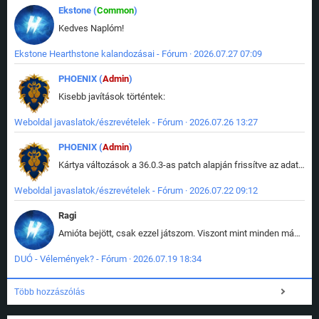
Ekstone (
Common
)
Kedves Naplóm!
Ekstone Hearthstone kalandozásai - Fórum · 2026.07.27 07:09
PHOENIX (
Admin
)
Kisebb javítások történtek:
Weboldal javaslatok/észrevételek - Fórum · 2026.07.26 13:27
PHOENIX (
Admin
)
Kártya változások a 36.0.3-as patch alapján frissítve az adatbázisban (képek is cserélve).
Weboldal javaslatok/észrevételek - Fórum · 2026.07.22 09:12
Ragi
Amióta bejött, csak ezzel játszom. Viszont mint minden más - akár az alapjáték is, ez is baromira összetett lett. Néha már pár kör után is esélytelen az egész. Vagy irreállisan túltápol valaki, vagy lelép a partner, vagy csak hülye mint a segg. És amikor eljönne az én időm, na akkor jön el mindenki másé is. Engem jobban érdekelne, hogy ki milyen ratingen szokott játszani. Na ez lenne egy érdekes adat.
DUÓ - Vélemények? - Fórum · 2026.07.19 18:34
Több hozzászólás