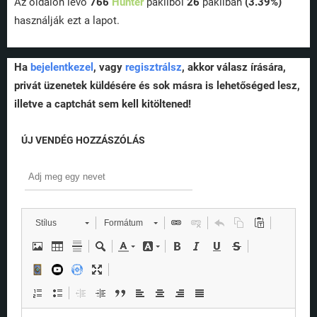
Az oldalon lévő
766
Hunter
pakliból
26
pakliban
(3.39%)
használják ezt a lapot.
Ha
bejelentkezel
, vagy
regisztrálsz
, akkor válasz írására,
privát üzenetek küldésére és sok másra is lehetőséged lesz,
illetve a captchát sem kell kitöltened!
ÚJ VENDÉG HOZZÁSZÓLÁS
Stílus
Formátum