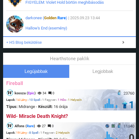
FIGYELEM: Violet Hold börtön meghibásodás
darkonee (
Golden
Rare
)
| 2025.09.23 13:44
Hallow's End (esemény)
+ HS Blog beküldése
Hearthstone paklik
Legújabbak
Legjobbak
Fireball
23760
kossza (
Epic
)
34
0
Lapok:
14 Lény
-
10 Spell
-
1 Fegyver
-
1 Hős
-
1 Helyszín
1
Típus:
Midrange -
Készült:
16 órája
Wild- Miracle Death Knight?
11840
Alfons (
Rare
)
27
0
Lapok:
19 Lény
-
8 Spell
-
1 Fegyver
-
2 Helyszín
0