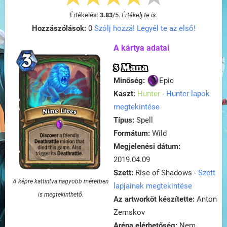
Értékelés:
3.83
/
5
.
Értékelj te is.
Hozzászólások:
0
Szólj hozzá! Legyél te az első!
A kártya adatai
3 Mana
Minőség:
Epic
Kaszt:
Hunter
-
Hunter lapok
megtekintése
Típus:
Spell
Formátum:
Wild
Megjelenési dátum:
2019.04.09
Szett:
Rise of Shadows -
Szett
A képre kattintva nagyobb méretben
lapjainak megtekintése
is megtekinthető.
Az artworköt készítette:
Anton
Zemskov
Aréna elérhetőség:
Nem