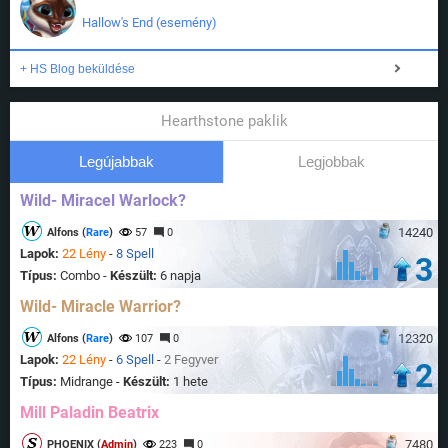
Hallow's End (esemény)
+ HS Blog beküldése
Hearthstone paklik
Legújabbak
Legjobbak
Wild- Miracel Warlock?
14240
Alfons (
Rare
)
57
0
Lapok:
22 Lény
-
8 Spell
3
Típus:
Combo -
Készült:
6 napja
Wild- Miracle Warrior?
12320
Alfons (
Rare
)
107
0
Lapok:
22 Lény
-
6 Spell
-
2 Fegyver
2
Típus:
Midrange -
Készült:
1 hete
Mill Paladin Beatrix
7480
PHOENIX (
Admin
)
223
0