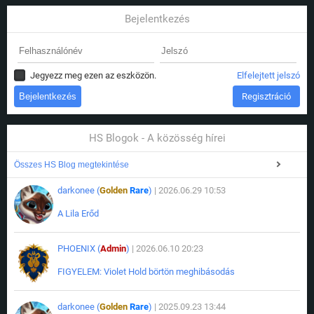
Bejelentkezés
Jegyezz meg ezen az eszközön.
Elfelejtett jelszó
Regisztráció
HS Blogok - A közösség hírei
Összes HS Blog megtekintése
darkonee (
Golden
Rare
)
| 2026.06.29 10:53
A Lila Erőd
PHOENIX (
Admin
)
| 2026.06.10 20:23
FIGYELEM: Violet Hold börtön meghibásodás
darkonee (
Golden
Rare
)
| 2025.09.23 13:44