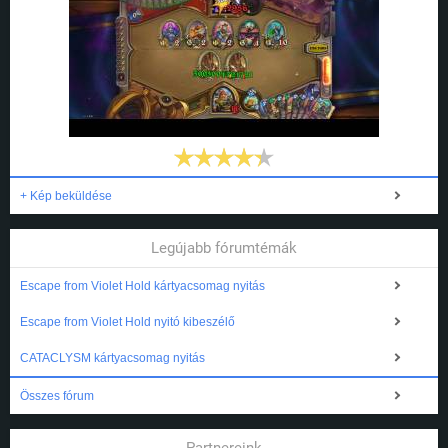
+ Kép beküldése
Legújabb fórumtémák
Escape from Violet Hold kártyacsomag nyitás
Escape from Violet Hold nyitó kibeszélő
CATACLYSM kártyacsomag nyitás
Összes fórum