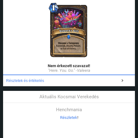
Nem érkezett szavazat!
"Here. You. Go." -Valeera
Részletek és értékelés
Aktuális Kocsmai Verekedés
Henchmania
Részletek
!