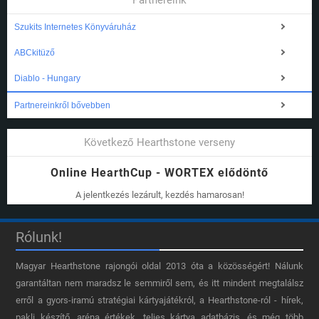
Partnereink
Szukits Internetes Könyváruház
ABCkitüző
Diablo - Hungary
Partnereinkről bővebben
Következő Hearthstone verseny
Online HearthCup - WORTEX elődöntő
A jelentkezés lezárult, kezdés hamarosan!
Rólunk!
Magyar Hearthstone​ rajongói oldal 2013 óta a közösségért! Nálunk
garantáltan nem maradsz le semmiről sem, és itt mindent megtalálsz
erről a gyors-iramú stratégiai kártyajátékról, a Hearthstone-ról - hírek,
pakli készítő, aréna értékek, teljes kártya adatbázis, és még több