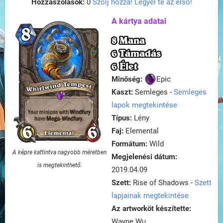
Hozzászólások:
0
Szólj hozzá! Legyél te az első!
A kártya adatai
8 Mana
6 Támadás
6 Élet
Minőség:
Epic
Kaszt:
Semleges -
Semleges
lapok megtekintése
Típus:
Lény
Faj:
Elemental
Formátum:
Wild
A képre kattintva nagyobb méretben
Megjelenési dátum:
is megtekinthető.
2019.04.09
Szett:
Rise of Shadows -
Szett
lapjainak megtekintése
Az artworköt készítette:
Wayne Wu