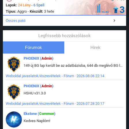
Lapok:
24 Lény
-
6 Spell
3
Típus:
Aggro -
Készült:
3 hete
Összes pakli
Legfrissebb hozzászólások
Fórumok
Hirek
PHOENIX (
Admin
)
149 új BG lap került be az adatbázisba, 644 db meglévő BG lap módosult, bekerültek az új képek a megváltozott lapokhoz is.
Weboldal javaslatok/észrevételek - Fórum · 2026.08.06 22:14
PHOENIX (
Admin
)
HSHU v31.3.0
Weboldal javaslatok/észrevételek - Fórum · 2026.07.28 20:17
Ekstone (
Common
)
Kedves Naplóm!