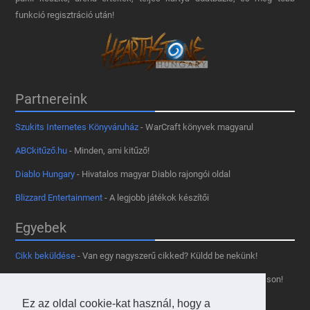
funkció regisztráció után!
Partnereink
Szukits Internetes Könyváruház
- WarCraft könyvek magyarul
ABCkitűző.hu
- Minden, ami kitűző!
Diablo Hungary
- Hivatalos magyar Diablo rajongói oldal
Blizzard Entertainment
- A legjobb játékok készítői
Egyebek
Cikk beküldése
- Van egy nagyszerű cikked? Küldd be nekünk!
Támogass minket
- Tetszik az oldal? Segíts, hogy fennmaradhasson!
Kapcsolat, médiaajánlat
- Lépj velünk kapcsolatba!
Ez az oldal cookie-kat használ, hogy a