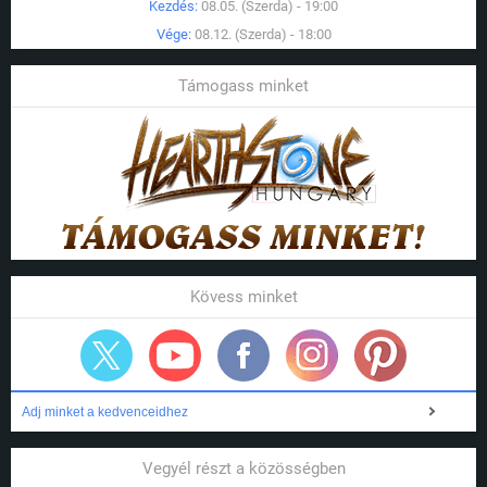
Kezdés:
08.05. (Szerda) - 19:00
Vége:
08.12. (Szerda) - 18:00
Támogass minket
Kövess minket
Adj minket a kedvenceidhez
Vegyél részt a közösségben