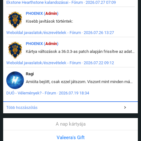
Ekstone Hearthstone kalandozásai - Fórum · 2026.07.27 07:09
PHOENIX (
Admin
)
Kisebb javítások történtek:
Weboldal javaslatok/észrevételek - Fórum · 2026.07.26 13:27
PHOENIX (
Admin
)
Kártya változások a 36.0.3-as patch alapján frissítve az adatbázisban (képek is cserélve).
Weboldal javaslatok/észrevételek - Fórum · 2026.07.22 09:12
Ragi
Amióta bejött, csak ezzel játszom. Viszont mint minden más - akár az alapjáték is, ez is baromira összetett lett. Néha már pár kör után is esélytelen az egész. Vagy irreállisan túltápol valaki, vagy lelép a partner, vagy csak hülye mint a segg. És amikor eljönne az én időm, na akkor jön el mindenki másé is. Engem jobban érdekelne, hogy ki milyen ratingen szokott játszani. Na ez lenne egy érdekes adat.
DUÓ - Vélemények? - Fórum · 2026.07.19 18:34
Több hozzászólás
A nap kártyája
Valeera's Gift