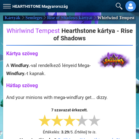
HEARTHSTONE
Magyarország
Kártyák
Semleges
Rise of Shadows kártyái
Whirlwind Tempest
Whirlwind Tempest
Hearthstone kártya - Rise
of Shadows
Kártya szöveg
A
Windfury.
-val rendelkező lényeid Mega-
Windfury.
-t kapnak.
Hátlap szöveg
And your minions with mega-windfury get... dizzy.
7 szavazat érkezett.
Értékelés:
3.29
/
5
.
Értékelj te is.