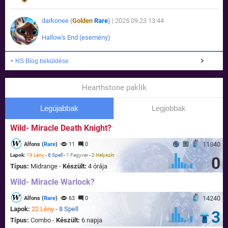
darkonee (
Golden
Rare
)
| 2025.09.23 13:44
Hallow's End (esemény)
+ HS Blog beküldése
Hearthstone paklik
Legújabbak
Legjobbak
Wild- Miracle Death Knight?
11840
Alfons (
Rare
)
11
0
Lapok:
19 Lény
-
8 Spell
-
1 Fegyver
-
2 Helyszín
0
Típus:
Midrange -
Készült:
4 órája
Wild- Miracle Warlock?
14240
Alfons (
Rare
)
63
0
Lapok:
22 Lény
-
8 Spell
3
Típus:
Combo -
Készült:
6 napja