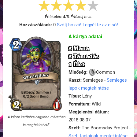
Értékelés:
4
/
5
.
Értékelj te is.
Hozzászólások:
0
Szólj hozzá! Legyél te az első!
A kártya adatai
2 Mana
2 Támadás
1 Élet
Minőség:
Common
Kaszt:
Semleges -
Semleges
lapok megtekintése
Típus:
Lény
Formátum:
Wild
Megjelenési dátum:
A képre kattintva nagyobb méretben
2018.08.07
is megtekinthető.
Szett:
The Boomsday Project -
Szett lapjainak megtekintése