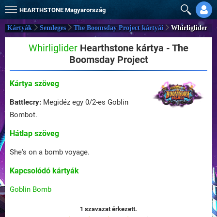
HEARTHSTONE
Magyarország
Kártyák
Semleges
The Boomsday Project kártyái
Whirliglider
Whirliglider
Hearthstone kártya - The
Boomsday Project
Kártya szöveg
Battlecry:
Megidéz egy 0/2-es Goblin
Bombot.
Hátlap szöveg
She's on a bomb voyage.
Kapcsolódó kártyák
Goblin Bomb
1 szavazat érkezett.