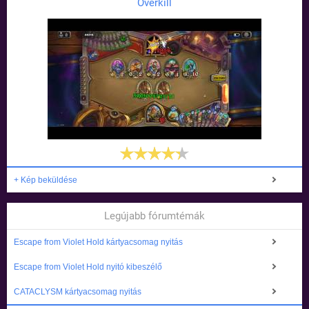
Overkill
+ Kép beküldése
Legújabb fórumtémák
Escape from Violet Hold kártyacsomag nyitás
Escape from Violet Hold nyitó kibeszélő
CATACLYSM kártyacsomag nyitás