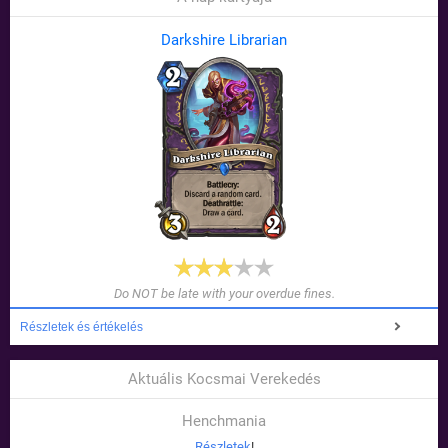
Darkshire Librarian
Do NOT be late with your overdue fines.
Részletek és értékelés
Aktuális Kocsmai Verekedés
Henchmania
Részletek
!