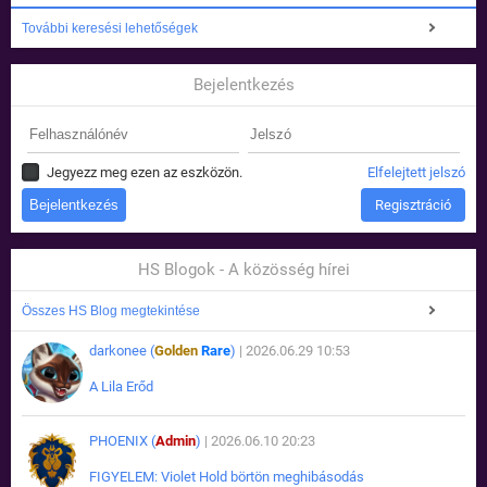
További keresési lehetőségek
Bejelentkezés
Jegyezz meg ezen az eszközön.
Elfelejtett jelszó
Regisztráció
HS Blogok - A közösség hírei
Összes HS Blog megtekintése
darkonee (
Golden
Rare
)
| 2026.06.29 10:53
A Lila Erőd
PHOENIX (
Admin
)
| 2026.06.10 20:23
FIGYELEM: Violet Hold börtön meghibásodás