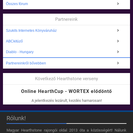
Összes fórum
Partnereink
Szukits Internetes Könyváruház
ABCkitüző
Diablo - Hungary
Partnereinkről bővebben
Következő Hearthstone verseny
Online HearthCup - WORTEX elődöntő
A jelentkezés lezárult, kezdés hamarosan!
Rólunk!
Magyar Hearthstone​ rajongói oldal 2013 óta a közösségért! Nálunk