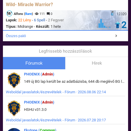
Wild- Miracle Warrior?
12320
Alfons (
Rare
)
111
0
Lapok:
22 Lény
-
6 Spell
-
2 Fegyver
2
Típus:
Midrange -
Készült:
1 hete
Összes pakli
Legfrissebb hozzászólások
Fórumok
Hirek
PHOENIX (
Admin
)
149 új BG lap került be az adatbázisba, 644 db meglévő BG lap módosult, bekerültek az új képek a megváltozott lapokhoz is.
Weboldal javaslatok/észrevételek - Fórum · 2026.08.06 22:14
PHOENIX (
Admin
)
HSHU v31.3.0
Weboldal javaslatok/észrevételek - Fórum · 2026.07.28 20:17
Ekstone (
Common
)