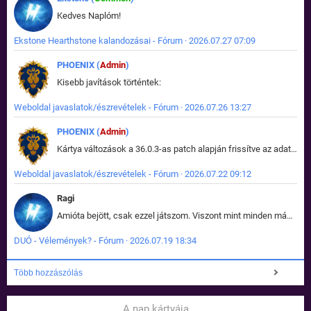
Kedves Naplóm!
Ekstone Hearthstone kalandozásai - Fórum · 2026.07.27 07:09
PHOENIX (
Admin
)
Kisebb javítások történtek:
Weboldal javaslatok/észrevételek - Fórum · 2026.07.26 13:27
PHOENIX (
Admin
)
Kártya változások a 36.0.3-as patch alapján frissítve az adatbázisban (képek is cserélve).
Weboldal javaslatok/észrevételek - Fórum · 2026.07.22 09:12
Ragi
Amióta bejött, csak ezzel játszom. Viszont mint minden más - akár az alapjáték is, ez is baromira összetett lett. Néha már pár kör után is esélytelen az egész. Vagy irreállisan túltápol valaki, vagy lelép a partner, vagy csak hülye mint a segg. És amikor eljönne az én időm, na akkor jön el mindenki másé is. Engem jobban érdekelne, hogy ki milyen ratingen szokott játszani. Na ez lenne egy érdekes adat.
DUÓ - Vélemények? - Fórum · 2026.07.19 18:34
Több hozzászólás
A nap kártyája