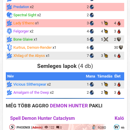
Predation
x2
2
Spectral Sight
x2
2
Lady S'theno
x1
3
1
4
Felgorger
x2
4
4
3
Bone Glaive
x1
5
5
2
Kurtrus, Demon-Render
x1
6
30
Xhilag of the Abyss
x1
7
3
6
Semleges lapok
(4 db)
Név
Mana
Támadás
Élet
Vicious Slitherspear
x2
1
1
3
Amalgam of the Deep
x2
2
2
3
MÉG TÖBB AGGRO
DEMON HUNTER
PAKLI
Spell Demon Hunter Cataclysm
Kalózok
6080
PHOENIX (
Admin
)
122
0
nightc