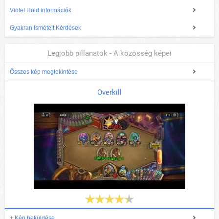
Violet Hold információk
Gyakran Ismételt Kérdések
Legjobb pillanatok - A közösség képei
Összes kép megtekintése
Overkill
+ Kép beküldése