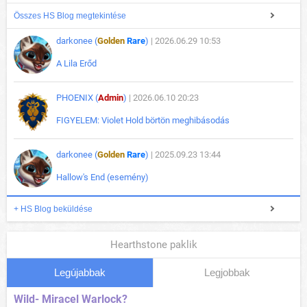
Összes HS Blog megtekintése
darkonee (
Golden
Rare
)
| 2026.06.29 10:53
A Lila Erőd
PHOENIX (
Admin
)
| 2026.06.10 20:23
FIGYELEM: Violet Hold börtön meghibásodás
darkonee (
Golden
Rare
)
| 2025.09.23 13:44
Hallow's End (esemény)
+ HS Blog beküldése
Hearthstone paklik
Legújabbak
Legjobbak
Wild- Miracel Warlock?