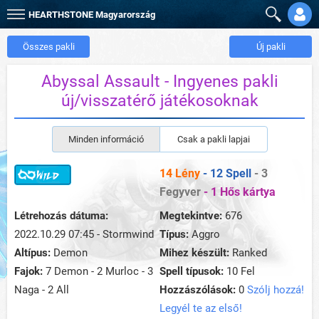
HEARTHSTONE
Magyarország
Összes pakli
Új pakli
Abyssal Assault - Ingyenes pakli
új/visszatérő játékosoknak
Minden információ
Csak a pakli lapjai
14 Lény
- 12 Spell
- 3
Fegyver
- 1 Hős kártya
Létrehozás dátuma:
Megtekintve:
676
2022.10.29 07:45 - Stormwind
Típus:
Aggro
Altípus:
Demon
Mihez készült:
Ranked
Fajok:
7 Demon - 2 Murloc - 3
Spell típusok:
10 Fel
Naga - 2 All
Hozzászólások:
0
Szólj hozzá!
Legyél te az első!