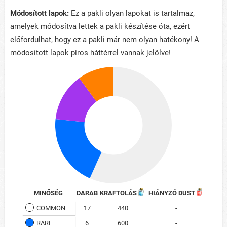
Módosított lapok:
Ez a pakli olyan lapokat is tartalmaz,
amelyek módosítva lettek a pakli készítése óta, ezért
előfordulhat, hogy ez a pakli már nem olyan hatékony! A
módosított lapok piros háttérrel vannak jelölve!
MINŐSÉG
DARAB
KRAFTOLÁS
HIÁNYZÓ DUST
COMMON
17
440
-
RARE
6
600
-