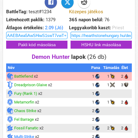
BattleTag:
teszt#1234
Közepes játékos
Létrehozott paklik:
1379
365 napon belül:
76
Átlagos értékelés:
2.09 (Jó)
Leggyakoribb kaszt:
Priest
Demon Hunter
lapok
(26 db)
Név
Pana
Támadás
Élet
Battlefiend
x2
1
1
2
Dreadprison Glaive
x2
1
1
3
Fury (Rank 1)
x2
1
Metamorfin
x2
1
1
2
Chaos Strike
x2
2
Fel Barrage
x2
2
Fossil Fanatic
x2
2
2
2
Multi-Strike
x2
2