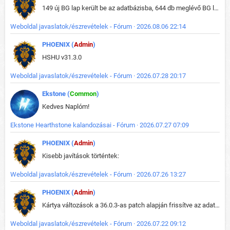
149 új BG lap került be az adatbázisba, 644 db meglévő BG lap módosult, bekerültek az új képek a megváltozott lapokhoz is.
Weboldal javaslatok/észrevételek - Fórum · 2026.08.06 22:14
PHOENIX (
Admin
)
HSHU v31.3.0
Weboldal javaslatok/észrevételek - Fórum · 2026.07.28 20:17
Ekstone (
Common
)
Kedves Naplóm!
Ekstone Hearthstone kalandozásai - Fórum · 2026.07.27 07:09
PHOENIX (
Admin
)
Kisebb javítások történtek:
Weboldal javaslatok/észrevételek - Fórum · 2026.07.26 13:27
PHOENIX (
Admin
)
Kártya változások a 36.0.3-as patch alapján frissítve az adatbázisban (képek is cserélve).
Weboldal javaslatok/észrevételek - Fórum · 2026.07.22 09:12