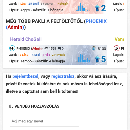
Lapok:
1 Lény
-
25 Spell
-
3 Fegyver
-
1 Helyszín
Lapok:
18 Lé
2
Típus:
Aggro -
Készült:
1 hónapja
Típus:
Ag
MÉG TÖBB PAKLI A FELTÖLTŐTŐL
(
PHOENIX
(
Admin
)
)
Herald ChoGall
Vaness
8100
PHOENIX (
Admin
)
1568
0
PHOEN
Lapok:
13
Lapok:
13 Lény
-
14 Spell
-
1 Hős
-
2 Helyszín
5
Típus:
Tempo -
Készült:
4 hónapja
Típus:
Te
Ha
bejelentkezel
, vagy
regisztrálsz
, akkor válasz írására,
privát üzenetek küldésére és sok másra is lehetőséged lesz,
illetve a captchát sem kell kitöltened!
ÚJ VENDÉG HOZZÁSZÓLÁS