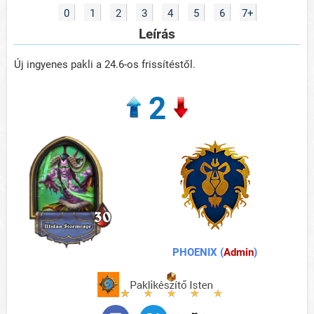
0
1
2
3
4
5
6
7+
Leírás
Új ingyenes pakli a 24.6-os frissítéstől.
2
PHOENIX (
Admin
)