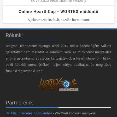
Következő Hearthstone verseny
Online HearthCup - WORTEX elődöntő
A jelentkezés lezárult, kezdés hamarosan!
Rólunk!
Magyar Hearthstone​ rajongói oldal 2013 óta a közösségért! Nálunk
garantáltan nem maradsz le semmiről sem, és itt mindent megtalálsz
erről a gyors-iramú stratégiai kártyajátékról, a Hearthstone-ról - hírek,
pakli készítő, aréna értékek, teljes kártya adatbázis, és még több
funkció regisztráció után!
Partnereink
Szukits Internetes Könyváruház
- WarCraft könyvek magyarul