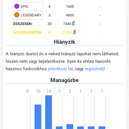
EPIC
4
1600
-
LEGENDARY
3
4800
-
ÖSSZESEN:
30
7440
-
GOLDEN ESETÉN:
30
25200
-
Hiányzik
A hiányzó dustot és a neked hiányzó lapokat nem láthatod,
hiszen nem vagy bejelentkezve. Ilyen és ehhez hasonló
hasznos funkciókhoz
jelentkezz be
, vagy
regisztrálj
!
Managörbe