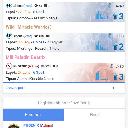
14240
Alfons (
Rare
)
58
0
Lapok:
22 Lény
-
8 Spell
3
Típus:
Combo -
Készült:
6 napja
Wild- Miracle Warrior?
12320
Alfons (
Rare
)
108
0
Lapok:
22 Lény
-
6 Spell
-
2 Fegyver
2
Típus:
Midrange -
Készült:
1 hete
Mill Paladin Beatrix
7480
PHOENIX (
Admin
)
223
0
Lapok:
24 Lény
-
6 Spell
3
Típus:
Aggro -
Készült:
3 hete
Összes pakli
Legfrissebb hozzászólások
Fórumok
Hirek
PHOENIX (
Admin
)