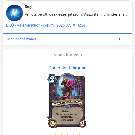
Ragi
Amióta bejött, csak ezzel játszom. Viszont mint minden más - akár az alapjáték is, ez is baromira összetett lett. Néha már pár kör után is esélytelen az egész. Vagy irreállisan túltápol valaki, vagy lelép a partner, vagy csak hülye mint a segg. És amikor eljönne az én időm, na akkor jön el mindenki másé is. Engem jobban érdekelne, hogy ki milyen ratingen szokott játszani. Na ez lenne egy érdekes adat.
DUÓ - Vélemények? - Fórum · 2026.07.19 18:34
Több hozzászólás
A nap kártyája
Darkshire Librarian