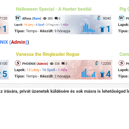
Halloween Special - A Hunter bestiái
Pig 
7120
9040
Alfons (
Rare
)
385
0
P
Lapok
Lapok:
16 Lény
-
4 Spell
-
3 Fegyver
-
1 Hős
1
1
Típus:
Tempo -
Készült:
9 hónapja
Típus
NIX (
Admin
)
)
Vanessa the Ringleader Rogue
Com
8100
12200
PHOENIX (
Admin
)
338
0
P
Lapok:
13 Lény
-
16 Spell
-
1 Hős
Lapok
5
4
Típus:
Tempo -
Készült:
2 hónapja
Típus
sz írására, privát üzenetek küldésére és sok másra is lehetőséged le