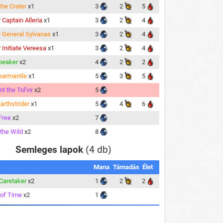
 the Crater
x1
3
2
5
 Captain Alleria
x1
3
2
4
 General Sylvanas
x1
3
2
4
 Initiate Vereesa
x1
3
2
4
speaker
x2
4
2
2
Bearmantle
x1
5
3
5
t the Tol'vir
x2
5
arthstrider
x1
5
4
6
Free
x2
7
 the Wild
x2
8
Semleges lapok
(4 db)
Mana
Támadás
Élet
 Caretaker
x2
1
2
2
of Time
x2
1