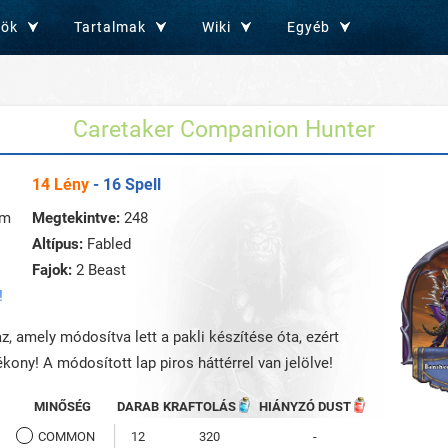
zök
Tartalmak
Wiki
Egyéb
Caretaker Companion Hunter
14 Lény
- 16 Spell
sm
Megtekintve:
248
Altípus:
Fabled
Fajok:
2 Beast
!
az, amely módosítva lett a pakli készítése óta, ezért
kony! A módosított lap piros háttérrel van jelölve!
MINŐSÉG
DARAB
KRAFTOLÁS
HIÁNYZÓ DUST
COMMON
12
320
-