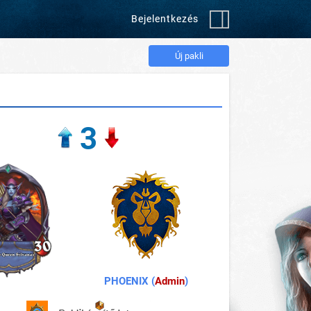
Bejelentkezés
Új pakli
3
PHOENIX (
Admin
)