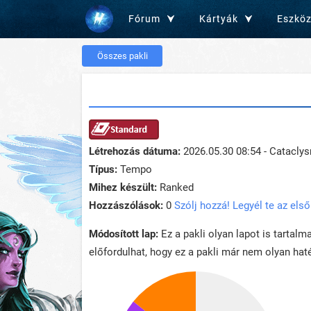
Fórum
Kártyák
Eszkö
Összes pakli
Létrehozás dátuma:
2026.05.30 08:54 - Catacly
Típus:
Tempo
Mihez készült:
Ranked
Hozzászólások:
0
Szólj hozzá! Legyél te az első
Módosított lap:
Ez a pakli olyan lapot is tartalm
előfordulhat, hogy ez a pakli már nem olyan haté