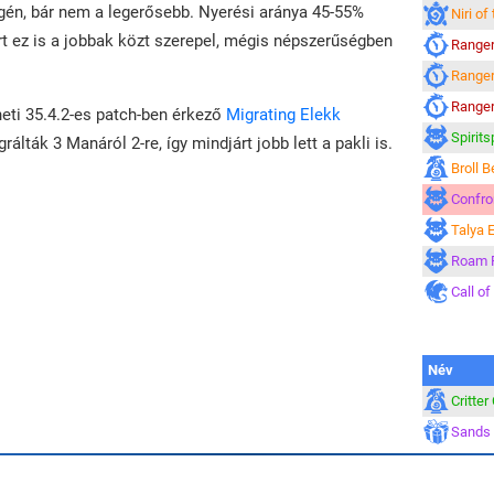
égén, bár nem a legerősebb. Nyerési aránya 45-55%
Niri of
rt ez is a jobbak közt szerepel, mégis népszerűségben
Ranger
Ranger
Ranger
eti 35.4.2-es patch-ben érkező
Migrating Elekk
Spirit
rálták 3 Manáról 2-re, így mindjárt jobb lett a pakli is.
Broll 
Confron
Talya E
Roam 
Call of
Név
Critter
Sands 