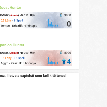
Quest Hunter
9800
HOENIX (
Admin
)
212
0
:
22 Lény
-
8 Spell
0
:
Tempo -
Készült:
4 hónapja
panion Hunter
8920
HOENIX (
Admin
)
390
0
:
15 Lény
-
15 Spell
4
:
Aggro -
Készült:
3 hónapja
sz, illetve a captchát sem kell kitöltened!