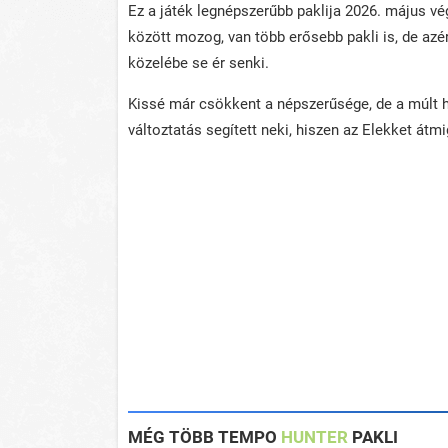
Ez a játék legnépszerűbb paklija 2026. május v
között mozog, van több erősebb pakli is, de azé
közelébe se ér senki.
Kissé már csökkent a népszerűsége, de a múlt h
változtatás segített neki, hiszen az Elekket átmig
MÉG TÖBB TEMPO
HUNTER
PAKLI