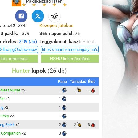
:
teszt#1234
Közepes játékos
tt paklik:
1379
365 napon belül:
76
rtékelés:
2.09 (Jó)
Leggyakoribb kaszt:
Priest
Hunter
lapok
(26 db)
Pana
Támadás
Élet
-Nest Nurse
x2
1
1
1
Pet
x2
1
ng
x2
1
 Prey
x2
1
ing Elekk
x2
2
2
3
l Companion
x2
3