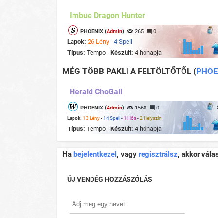
Imbue Dragon Hunter
PHOENIX (
Admin
)
265
0
Lapok:
26 Lény
-
4 Spell
Típus:
Tempo -
Készült:
4 hónapja
MÉG TÖBB PAKLI A FELTÖLTŐTŐL
(
PHOE
Herald ChoGall
PHOENIX (
Admin
)
1568
0
Lapok:
13 Lény
-
14 Spell
-
1 Hős
-
2 Helyszín
Típus:
Tempo -
Készült:
4 hónapja
Ha
bejelentkezel
, vagy
regisztrálsz
, akkor vála
ÚJ VENDÉG HOZZÁSZÓLÁS