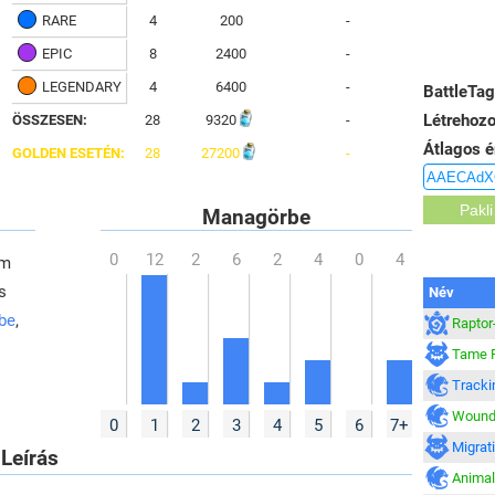
RARE
4
200
-
EPIC
8
2400
-
LEGENDARY
4
6400
-
BattleTag
Létrehozo
ÖSSZESEN:
28
9320
-
Átlagos é
GOLDEN ESETÉN:
28
27200
-
Managörbe
em
s
Név
 be
,
Raptor
Tame 
Tracki
Wound
0
1
2
3
4
5
6
7+
Migrat
Leírás
Anima