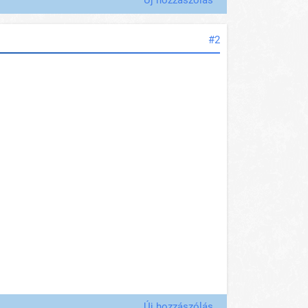
#2
Új hozzászólás