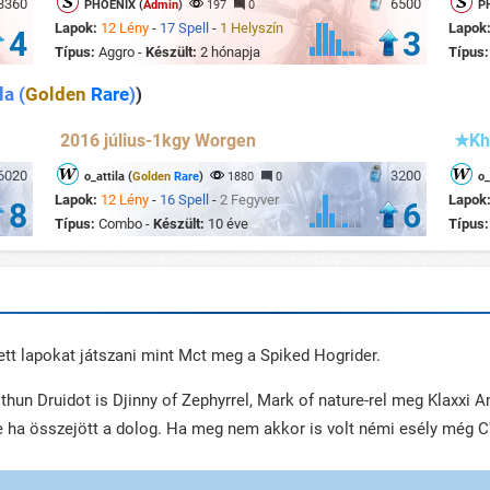
3360
6500
PHOENIX (
Admin
)
197
0
P
Lapok:
12 Lény
-
17 Spell
-
1 Helyszín
Lapok
4
3
Típus:
Aggro -
Készült:
2 hónapja
Típus
la (
Golden
Rare
)
)
2016 július-1kgy Worgen
★Kh
6020
3200
o_attila (
Golden
Rare
)
1880
0
o_
Lapok:
12 Lény
-
16 Spell
-
2 Fegyver
Lapok
8
6
Típus:
Combo -
Készült:
10 éve
Típus
ett lapokat játszani mint Mct meg a Spiked Hogrider.
thun Druidot is Djinny of Zephyrrel, Mark of nature-rel meg Klaxxi 
 ha összejött a dolog. Ha meg nem akkor is volt némi esély még C