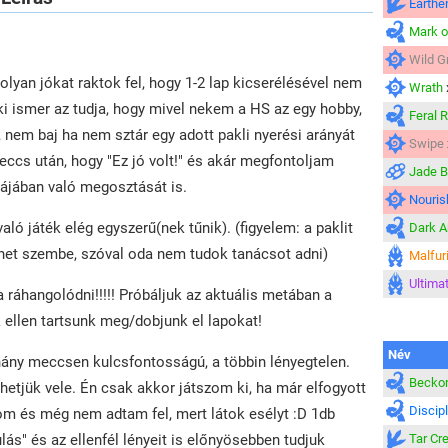
Earthe
Mark o
Wild G
lyan jókat raktok fel, hogy 1-2 lap kicserélésével nem
Wrath
 ismer az tudja, hogy mivel nekem a HS az egy hobby,
Feral 
, nem baj ha nem sztár egy adott pakli nyerési arányát
Swipe
eccs után, hogy "Ez jó volt!" és akár megfontoljam
Jade 
jában való megosztását is.
Nouris
aló játék elég egyszerű(nek tűnik). (figyelem: a paklit
Dark A
het szembe, szóval oda nem tudok tanácsot adni)
Malfuri
Ultima
a ráhangolódni!!!!! Próbáljuk az aktuális metában a
 ellen tartsunk meg/dobjunk el lapokat!
Név
éhány meccsen kulcsfontosságú, a többin lényegtelen.
Beckon
hetjük vele. Én csak akkor játszom ki, ha már elfogyott
Discip
lom és még nem adtam fel, mert látok esélyt :D 1db
lás" és az ellenfél lényeit is előnyösebben tudjuk
Tar Cr