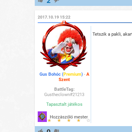
2
2017.10.19 15:22
Tetszik a pakli, aka
Gus Bohóc (
Premium
)
-
A
Szent
BattleTag:
Gustheclown#21213
Tapasztalt játékos
0