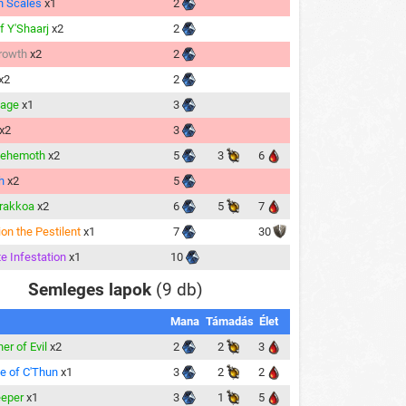
n Scales
x1
2
f Y'Shaarj
x2
2
rowth
x2
2
x2
2
Rage
x1
3
x2
3
Behemoth
x2
5
3
6
h
x2
5
rakkoa
x2
6
5
7
on the Pestilent
x1
7
30
te Infestation
x1
10
Semleges lapok
(9 db)
Mana
Támadás
Élet
er of Evil
x2
2
2
3
le of C'Thun
x1
3
2
2
eeper
x1
3
1
5