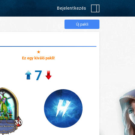
Bejelentkezés
Új pakli
★
Ez egy kiváló pakli!
7