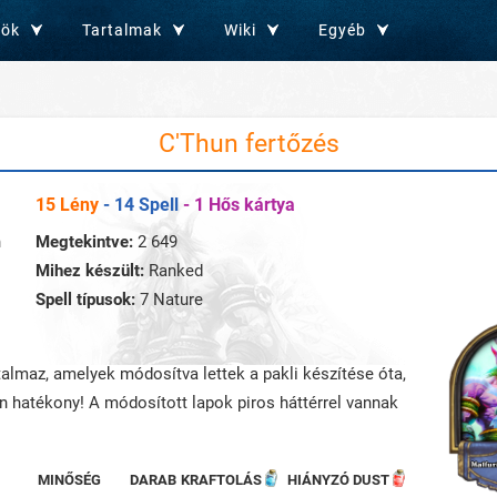
zök
Tartalmak
Wiki
Egyéb
C'Thun fertőzés
15 Lény
- 14 Spell
- 1 Hős kártya
n
Megtekintve:
2 649
Mihez készült:
Ranked
Spell típusok:
7 Nature
rtalmaz, amelyek módosítva lettek a pakli készítése óta,
an hatékony! A módosított lapok piros háttérrel vannak
MINŐSÉG
DARAB
KRAFTOLÁS
HIÁNYZÓ DUST