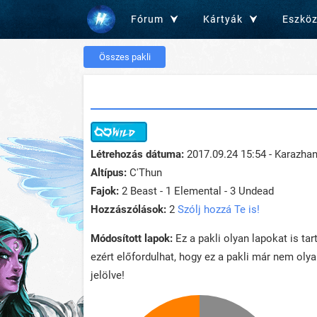
Fórum
Kártyák
Eszkö
Összes pakli
Létrehozás dátuma:
2017.09.24 15:54 - Karazha
Altípus:
C'Thun
Fajok:
2 Beast - 1 Elemental - 3 Undead
Hozzászólások:
2
Szólj hozzá Te is!
Módosított lapok:
Ez a pakli olyan lapokat is ta
ezért előfordulhat, hogy ez a pakli már nem oly
jelölve!