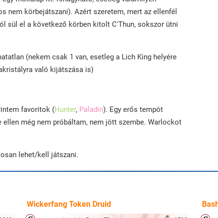
os nem körbejátszani). Azért szeretem, mert az ellenfél
ól sül el a következő körben kitolt C'Thun, sokszor ütni
hatatlan (nekem csak 1 van, esetleg a Lich King helyére
kristályra való kijátszása is)
intem favoritok (
Hunter
,
Paladin
). Egy erős tempót
uge ellen még nem próbáltam, nem jött szembe. Warlockot
osan lehet/kell játszani.
Wickerfang Token Druid
Bash