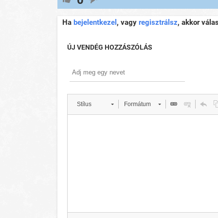
Ha
bejelentkezel
, vagy
regisztrálsz
, akkor vála
ÚJ VENDÉG HOZZÁSZÓLÁS
Stílus
Formátum