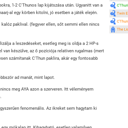
okra, 1-2 C'Thunos lap kijátszása után. Ugyanitt van a
C'Thun
aarj-al egy körben kitolni, jó esetben a játék elején.
Twin E
C'Thun
alóz paklival. (fegyver ellen, sőt semmi ellen nincs
The Li
izálja a leszedéseket, esetleg meg is oldja a 2 HP-s
l van készülve, az ő pozíciója relatíven rugalmas (mert
esen számítanak C'Thun paklira, akár egy fontosabb
öbbször ad manát, mint lapot.
t nincs meg AYA azon a szerveren. Itt véleményem
n.
egyszerűen fenomenális. Az ikreket sem hagytam ki
k egy mókalap itt. Kihagyható, esetleg valamilyen