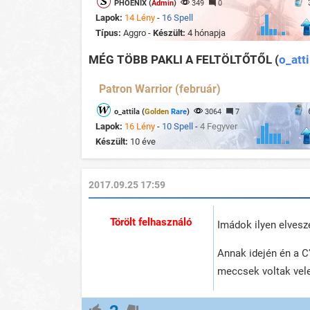
PHOENIX (
Admin
)
349
0
Lapok:
14 Lény
-
16 Spell
Típus:
Aggro -
Készült:
4 hónapja
MÉG TÖBB PAKLI A FELTÖLTŐTŐL
(
o_atti
Patron Warrior (február)
o_attila (
Golden
Rare
)
3064
7
Lapok:
16 Lény
-
10 Spell
-
4 Fegyver
Készült:
10 éve
2017.09.25 17:59
Törölt felhasználó
Imádok ilyen elvesz
Annak idején én a C'
meccsek voltak vele