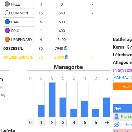
FREE
4
0
-
COMMON
16
640
-
RARE
5
500
-
EPIC
1
400
-
BattleTag
LEGENDARY
4
6400
-
Keres:
Gya
ÖSSZESEN:
30
7940
-
Létrehozo
GOLDEN ESETÉN:
30
24800
-
Átlagos é
Managörbe
(Nagysze
em
s
 be
,
Név
Encha
0
1
2
3
4
5
6
7+
Jade I
Leírás