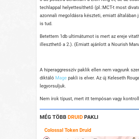
techlappal helyettesíthető (pl.:MCT-t most divat
azonnali megoldásra készteti, emiatt általában j
is tud.
Betettem 1db ultimátumot is mert az ereje vitat
illeszthető a 2.). (Emiatt ajánlott a Nourish Mana
A hiperaggresszív paklik ellen nem vagyunk szer
diktáló
Mage
pakli is elver. Az új Keleseth Ro
legyorsuljuk.
Nem írok típust, mert itt tempósan vagy kontroll
MÉG TÖBB
DRUID
PAKLI
Colossal Token Druid