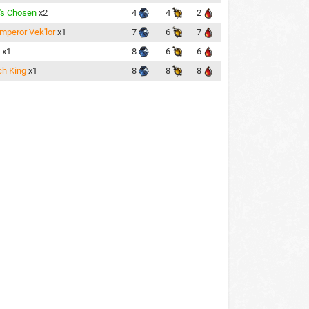
's Chosen
x2
4
4
2
mperor Vek'lor
x1
7
6
7
x1
8
6
6
ch King
x1
8
8
8