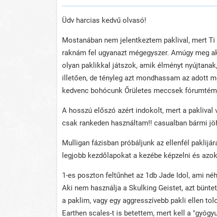
Üdv harcias kedvű olvasó!
Mostanában nem jelentkeztem paklival, mert Ti o
raknám fel ugyanazt mégegyszer. Amúgy meg aki
olyan paklikkal játszok, amik élményt nyújtanak
illetően, de tényleg azt mondhassam az adott m
kedvenc bohócunk Őrületes meccsek fórumtémá
A hosszú előszó azért indokolt, mert a paklival v
csak rankeden használtam!! casualban bármi jö
Mulligan fázisban próbáljunk az ellenfél paklijár
legjobb kezdőlapokat a kezébe képzelni és azok
1-es poszton feltűnhet az 1db Jade Idol, ami n
Aki nem használja a Skulking Geistet, azt büntet
a paklim, vagy egy aggresszívebb pakli ellen to
Earthen scales-t is betettem, mert kell a "gyógyu