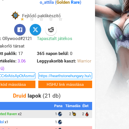
o_attila (
Golden
Rare
)
:
Ollywood#2121
Tapasztalt játékos
korló társat
tt paklik:
17
365 napon belül:
0
rtékelés:
3.06
Leggyakoribb kaszt:
Warrior
rű)
Druid
lapok
(21 db)
Pana
Támadás
Élet
nted Raven
x2
1
2
2
dol
x1
1