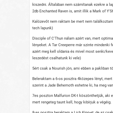
kiszedni. Általában nem számítanak ezekre a lap
2db Enchanted Raven is, amit illik a Mark of Y'Sh
Kalózevőt nem raktam be mert nem találkoztam k
tech lapunk)
Disciple of C'Thun nálam azért van, mert optimal
lényeket. A Tar Creeperre már szinte mindenki fe
azért meg kell oldania és mivel most senki/kev
leszedést csalhatunk ki vele)
5ért csak a Nourish jön, ami ebben a pakliban t
Beleraktam a 6-os posztra 4közepes lényt, mer
szerint a Jade Behemoth eshetne ki, ha meg va
7es poszton Malfurion DK-t köszönthetjük, aki 
mert rengeteg taunt kell, hogy kibírjuk a végéig.
8-as posztra beraktam a Lich King-et, de az csa