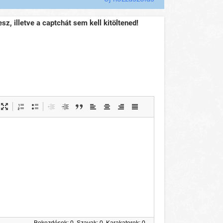
sz, illetve a captchát sem kell kitöltened!
Bekezdések: 0, Szavak: 0, Karakaterek: 0