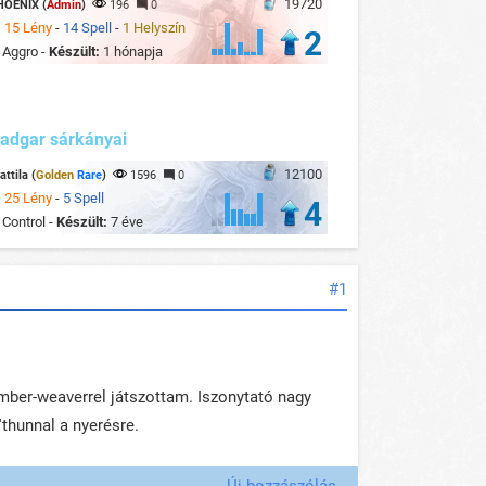
19720
HOENIX (
Admin
)
196
0
:
15 Lény
-
14 Spell
-
1 Helyszín
2
:
Aggro -
Készült:
1 hónapja
adgar sárkányai
12100
attila (
Golden
Rare
)
1596
0
:
25 Lény
-
5 Spell
4
:
Control -
Készült:
7 éve
#1
Amber-weaverrel játszottam. Iszonytató nagy
'thunnal a nyerésre.
Új hozzászólás