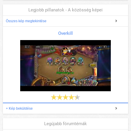
Legjobb pillanatok - A közösség képei
Összes kép megtekintése
Overkill
+ Kép beküldése
Legújabb fórumtémák