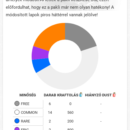
előfordulhat, hogy ez a pakli már nem olyan hatékony! A
módosított lapok piros háttérrel vannak jelölve!
MINŐSÉG
DARAB
KRAFTOLÁS
HIÁNYZÓ DUST
FREE
6
0
-
COMMON
14
560
-
RARE
2
200
-
EPIC
2
800
-