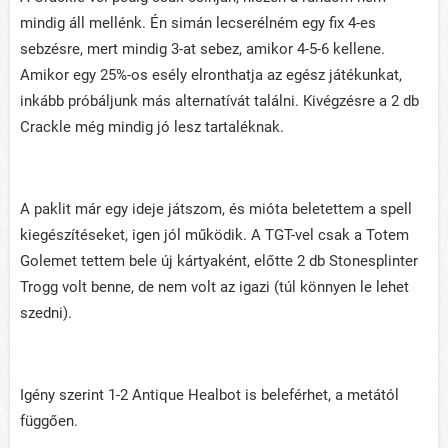
mindig áll mellénk. Én simán lecserélném egy fix 4-es
sebzésre, mert mindig 3-at sebez, amikor 4-5-6 kellene.
Amikor egy 25%-os esély elronthatja az egész játékunkat,
inkább próbáljunk más alternatívát találni. Kivégzésre a 2 db
Crackle még mindig jó lesz tartaléknak.
A paklit már egy ideje játszom, és mióta beletettem a spell
kiegészítéseket, igen jól működik. A TGT-vel csak a Totem
Golemet tettem bele új kártyaként, előtte 2 db Stonesplinter
Trogg volt benne, de nem volt az igazi (túl könnyen le lehet
szedni).
Igény szerint 1-2 Antique Healbot is beleférhet, a metától
függően.