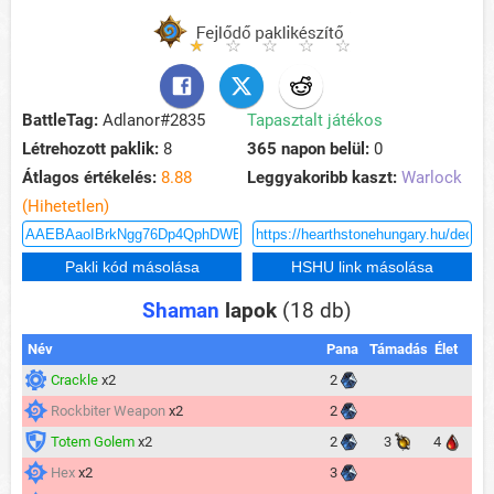
BattleTag:
Adlanor#2835
Tapasztalt játékos
Létrehozott paklik:
8
365 napon belül:
0
Átlagos értékelés:
8.88
Leggyakoribb kaszt:
Warlock
(Hihetetlen)
Shaman
lapok
(18 db)
Név
Pana
Támadás
Élet
Crackle
x2
2
Rockbiter Weapon
x2
2
Totem Golem
x2
2
3
4
Hex
x2
3