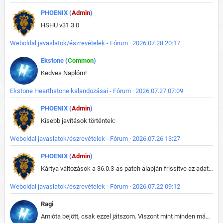
PHOENIX (
Admin
)
HSHU v31.3.0
Weboldal javaslatok/észrevételek - Fórum · 2026.07.28 20:17
Ekstone (
Common
)
Kedves Naplóm!
Ekstone Hearthstone kalandozásai - Fórum · 2026.07.27 07:09
PHOENIX (
Admin
)
Kisebb javítások történtek:
Weboldal javaslatok/észrevételek - Fórum · 2026.07.26 13:27
PHOENIX (
Admin
)
Kártya változások a 36.0.3-as patch alapján frissítve az adatbázisban (képek is cserélve).
Weboldal javaslatok/észrevételek - Fórum · 2026.07.22 09:12
Ragi
Amióta bejött, csak ezzel játszom. Viszont mint minden más - akár az alapjáték is, ez is baromira összetett lett. Néha már pár kör után is esélytelen az egész. Vagy irreállisan túltápol valaki, vagy lelép a partner, vagy csak hülye mint a segg. És amikor eljönne az én időm, na akkor jön el mindenki másé is. Engem jobban érdekelne, hogy ki milyen ratingen szokott játszani. Na ez lenne egy érdekes adat.