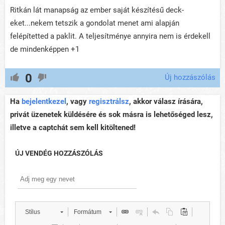
Ritkán lát manapság az ember saját készítésű deck-
eket...nekem tetszik a gondolat menet ami alapján
felépítetted a paklit. A teljesítménye annyira nem is érdekell
de mindenképpen +1
0
Új hozzászólás
Ha
bejelentkezel
, vagy
regisztrálsz
, akkor válasz írására,
privát üzenetek küldésére és sok másra is lehetőséged lesz,
illetve a captchát sem kell kitöltened!
ÚJ VENDÉG HOZZÁSZÓLÁS
Stílus
Formátum