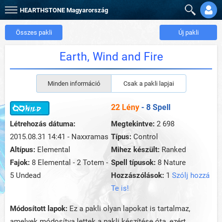
HEARTHSTONE
Magyarország
Összes pakli
Új pakli
Earth, Wind and Fire
Minden információ
Csak a pakli lapjai
22 Lény
- 8 Spell
Létrehozás dátuma:
Megtekintve:
2 698
2015.08.31 14:41 - Naxxramas
Típus:
Control
Altípus:
Elemental
Mihez készült:
Ranked
Fajok:
8 Elemental - 2 Totem -
Spell típusok:
8 Nature
5 Undead
Hozzászólások:
1
Szólj hozzá
Te is!
Módosított lapok:
Ez a pakli olyan lapokat is tartalmaz,
amelyek módosítva lettek a pakli készítése óta, ezért