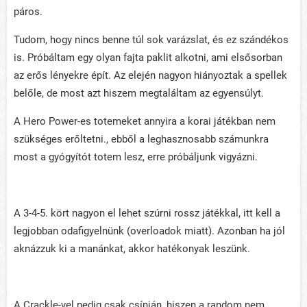
páros.
Tudom, hogy nincs benne túl sok varázslat, és ez szándékos
is. Próbáltam egy olyan fajta paklit alkotni, ami elsősorban
az erős lényekre épít. Az elején nagyon hiányoztak a spellek
belőle, de most azt hiszem megtaláltam az egyensúlyt.
A Hero Power-es totemeket annyira a korai játékban nem
szükséges erőltetni., ebből a leghasznosabb számunkra
most a gyógyítót totem lesz, erre próbáljunk vigyázni.
A 3-4-5. kört nagyon el lehet szúrni rossz játékkal, itt kell a
legjobban odafigyelnünk (overloadok miatt). Azonban ha jól
aknázzuk ki a manánkat, akkor hatékonyak leszünk.
A Crackle-vel pedig csak csínján, hiszen a random nem