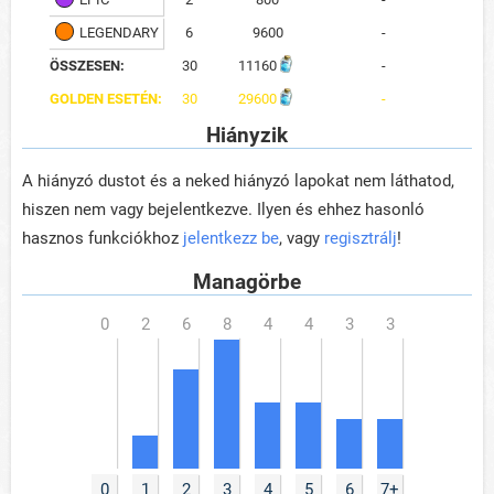
LEGENDARY
6
9600
-
ÖSSZESEN:
30
11160
-
GOLDEN ESETÉN:
30
29600
-
Hiányzik
A hiányzó dustot és a neked hiányzó lapokat nem láthatod,
hiszen nem vagy bejelentkezve. Ilyen és ehhez hasonló
hasznos funkciókhoz
jelentkezz be
, vagy
regisztrálj
!
Managörbe
0
1
2
3
4
5
6
7+