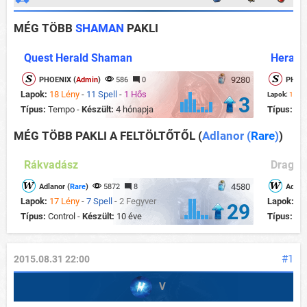
MÉG TÖBB
SHAMAN
PAKLI
Quest Herald Shaman
Herald
9280
PHOENIX (
Admin
)
586
0
PHOEN
Lapok:
18 Lény
-
11 Spell
-
1 Hős
Lapok:
13 Lé
3
Típus:
Tempo -
Készült:
4 hónapja
Típus:
Con
MÉG TÖBB PAKLI A FELTÖLTŐTŐL
(
Adlanor (
Rare
)
)
Rákvadász
Dragon
4580
Adlanor (
Rare
)
5872
8
Adlano
Lapok:
17 Lény
-
7 Spell
-
2 Fegyver
Lapok:
20
29
Típus:
Control -
Készült:
10 éve
Típus:
Ag
#1
2015.08.31 22:00
V