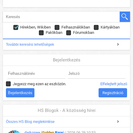
Hírekben, Wikiben
Felhasználókban
Kártyákban
Paklikban
Fórumokban
További keresési lehetőségek
Bejelentkezés
Jegyezz meg ezen az eszközön.
Elfelejtett jelszó
Regisztráció
HS Blogok - A közösség hírei
Összes HS Blog megtekintése
darkonee (
Golden
Rare
)
| 2026.06.29 10:53