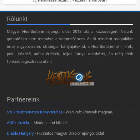
A jelentkezés lezárult, kezdés hamarosan!
Rólunk!
Magyar Hearthstone​ rajongói oldal 2013 óta a közösségért! Nálunk
garantáltan nem maradsz le semmiről sem, és itt mindent megtalálsz
erről a gyors-iramú stratégiai kártyajátékról, a Hearthstone-ról - hírek,
pakli készítő, aréna értékek, teljes kártya adatbázis, és még több
funkció regisztráció után!
Partnereink
Szukits Internetes Könyváruház
- WarCraft könyvek magyarul
ABCkitűző.hu
- Minden, ami kitűző!
Diablo Hungary
- Hivatalos magyar Diablo rajongói oldal