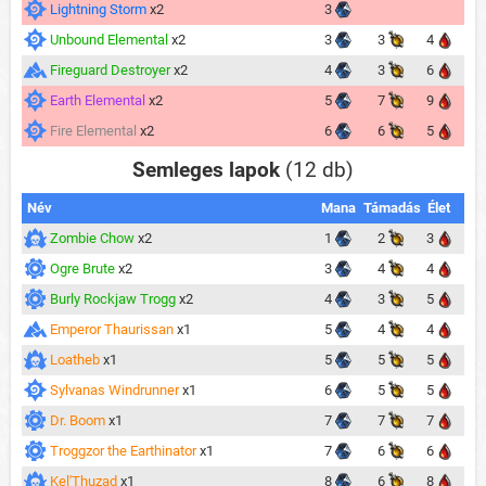
Lightning Storm
x2
3
Unbound Elemental
x2
3
3
4
Fireguard Destroyer
x2
4
3
6
Earth Elemental
x2
5
7
9
Fire Elemental
x2
6
6
5
Semleges lapok
(12 db)
Név
Mana
Támadás
Élet
Zombie Chow
x2
1
2
3
Ogre Brute
x2
3
4
4
Burly Rockjaw Trogg
x2
4
3
5
Emperor Thaurissan
x1
5
4
4
Loatheb
x1
5
5
5
Sylvanas Windrunner
x1
6
5
5
Dr. Boom
x1
7
7
7
Troggzor the Earthinator
x1
7
6
6
Kel'Thuzad
x1
8
6
8