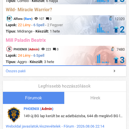
Típus:
Combo -
Készült:
6 napja
Wild- Miracle Warrior?
12320
Alfons (
Rare
)
107
0
Lapok:
22 Lény
-
6 Spell
-
2 Fegyver
2
Típus:
Midrange -
Készült:
1 hete
Mill Paladin Beatrix
7480
PHOENIX (
Admin
)
223
0
Lapok:
24 Lény
-
6 Spell
3
Típus:
Aggro -
Készült:
3 hete
Összes pakli
Legfrissebb hozzászólások
Fórumok
Hirek
PHOENIX (
Admin
)
149 új BG lap került be az adatbázisba, 644 db meglévő BG lap módosult, bekerültek az új képek a megváltozott lapokhoz is.
Weboldal javaslatok/észrevételek - Fórum · 2026.08.06 22:14