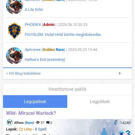
A Lila Erőd
PHOENIX (
Admin
)
| 2026.06.10 20:23
FIGYELEM: Violet Hold börtön meghibásodás
darkonee (
Golden
Rare
)
| 2025.09.23 13:44
Hallow's End (esemény)
+ HS Blog beküldése
Hearthstone paklik
Legújabbak
Legjobbak
Wild- Miracel Warlock?
14240
Alfons (
Rare
)
57
0
Lapok:
22 Lény
-
8 Spell
3