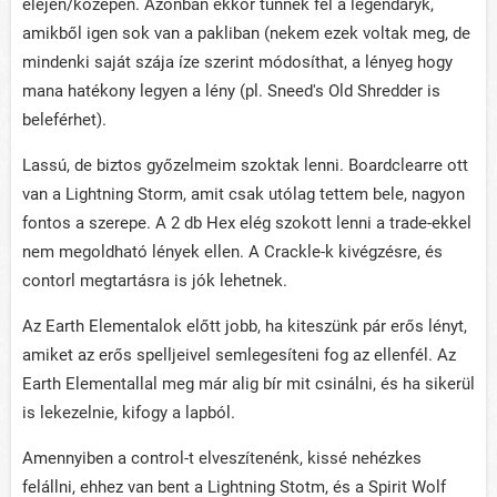
elején/közepén. Azonban ekkor tűnnek fel a legendaryk,
amikből igen sok van a pakliban (nekem ezek voltak meg, de
mindenki saját szája íze szerint módosíthat, a lényeg hogy
mana hatékony legyen a lény (pl. Sneed's Old Shredder is
beleférhet).
Lassú, de biztos győzelmeim szoktak lenni. Boardclearre ott
van a Lightning Storm, amit csak utólag tettem bele, nagyon
fontos a szerepe. A 2 db Hex elég szokott lenni a trade-ekkel
nem megoldható lények ellen. A Crackle-k kivégzésre, és
contorl megtartásra is jók lehetnek.
Az Earth Elementalok előtt jobb, ha kiteszünk pár erős lényt,
amiket az erős spelljeivel semlegesíteni fog az ellenfél. Az
Earth Elementallal meg már alig bír mit csinálni, és ha sikerül
is lekezelnie, kifogy a lapból.
Amennyiben a control-t elveszítenénk, kissé nehézkes
felállni, ehhez van bent a Lightning Stotm, és a Spirit Wolf