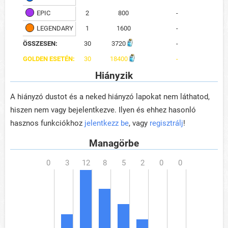
EPIC
2
800
-
LEGENDARY
1
1600
-
ÖSSZESEN:
30
3720
-
GOLDEN ESETÉN:
30
18400
-
Hiányzik
A hiányzó dustot és a neked hiányzó lapokat nem láthatod,
hiszen nem vagy bejelentkezve. Ilyen és ehhez hasonló
hasznos funkciókhoz
jelentkezz be
, vagy
regisztrálj
!
Managörbe