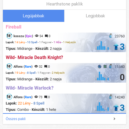
Hearthstone paklik
Legújabbak
Legjobbak
Fireball
23760
kossza (
Epic
)
54
0
Lapok:
14 Lény
-
10 Spell
-
1 Fegyver
-
1 Hős
-
1 Helyszín
3
Típus:
Midrange -
Készült:
2 napja
Wild- Miracle Death Knight?
11840
Alfons (
Rare
)
32
0
Lapok:
19 Lény
-
8 Spell
-
1 Fegyver
-
2 Helyszín
0
Típus:
Midrange -
Készült:
2 napja
Wild- Miracle Warlock?
14240
Alfons (
Rare
)
73
0
Lapok:
22 Lény
-
8 Spell
3
Típus:
Combo -
Készült:
1 hete
Összes pakli