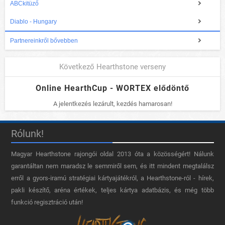
ABCkitüző
Diablo - Hungary
Partnereinkről bővebben
Következő Hearthstone verseny
Online HearthCup - WORTEX elődöntő
A jelentkezés lezárult, kezdés hamarosan!
Rólunk!
Magyar Hearthstone​ rajongói oldal 2013 óta a közösségért! Nálunk
garantáltan nem maradsz le semmiről sem, és itt mindent megtalálsz
erről a gyors-iramú stratégiai kártyajátékról, a Hearthstone-ról - hírek,
pakli készítő, aréna értékek, teljes kártya adatbázis, és még több
funkció regisztráció után!