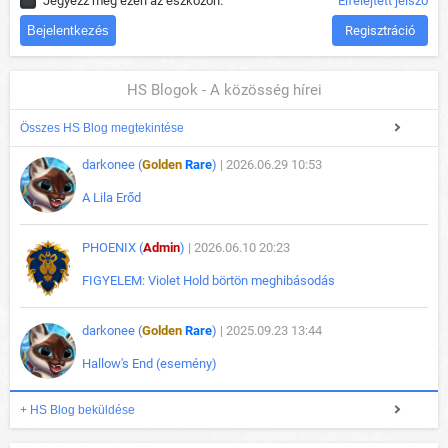
Jegyezz meg ezen az eszközön.
Elfelejtett jelszó
Regisztráció
HS Blogok - A közösség hírei
Összes HS Blog megtekintése
darkonee (
Golden
Rare
)
| 2026.06.29 10:53
A Lila Erőd
PHOENIX (
Admin
)
| 2026.06.10 20:23
FIGYELEM: Violet Hold börtön meghibásodás
darkonee (
Golden
Rare
)
| 2025.09.23 13:44
Hallow's End (esemény)
+ HS Blog beküldése