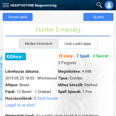
HEARTHSTONE
Magyarország
Összes pakli
Új pakli
Hunter 5 manáig
Minden információ
Csak a pakli lapjai
18 Lény
- 7 Spell
- 2 Secret
-
3 Fegyver
Létrehozás dátuma:
Megtekintve:
4 698
2019.05.25 18:03 - Witchwood
Típus:
Combo
Altípus:
Beast
Mihez készült:
Ranked
Fajok:
12 Beast - 1 Undead
Spell típusok:
1 Fire
Hozzászólások:
0
Szólj hozzá!
Legyél te az első!
Módosított lapok:
Ez a pakli olyan lapokat is tartalmaz,