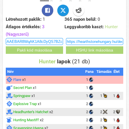
Létrehozott paklik:
1
365 napon belül:
0
Átlagos értékelés:
3
Leggyakoribb kaszt:
Hunter
(Nagyszerű)
Hunter
lapok
(21 db)
Név
Pana
Támadás
Élet
Flare
x1
1
Secret Plan
x1
1
Springpaw
x1
1
1
1
Explosive Trap
x1
2
Headhunter's Hatchet
x2
2
2
2
Hunting Mastiff
x2
2
2
1
Scavenging Hyena
x2
2
2
2