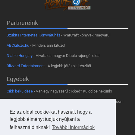
Partnereink
Szukits Internetes Könyváruház
- WarCraft könyvek magyarul
ABCkitűző.hu
- Minden, ami kitűző!
Diablo Hungary
- Hivatalos magyar Diablo rajongói oldal
Blizzard Entertainment
- A legjobb játékok készítői
Egyebek
Cikk beküldése
- Van egy nagyszerű cikked? Küldd be nekünk!
Támogass minket
- Tetszik az oldal? Segíts, hogy fennmaradhasson!
Kapcsolat, médiaajánlat
- Lépj velünk kapcsolatba!
Ez az oldal cookie-kat használ, hogy a
legjobb élményt tudjuk nyújtani a
Használd a tooltipünket
- A saját oldaladon is!
felhasználóinknak!
További információk
Adatvédelmi szabályzat
- A felhasználókért!