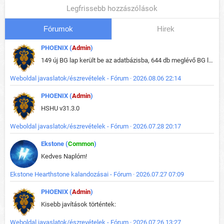
Legfrissebb hozzászólások
Fórumok
Hirek
PHOENIX (
Admin
)
149 új BG lap került be az adatbázisba, 644 db meglévő BG lap módosult, bekerültek az új képek a megváltozott lapokhoz is.
Weboldal javaslatok/észrevételek - Fórum · 2026.08.06 22:14
PHOENIX (
Admin
)
HSHU v31.3.0
Weboldal javaslatok/észrevételek - Fórum · 2026.07.28 20:17
Ekstone (
Common
)
Kedves Naplóm!
Ekstone Hearthstone kalandozásai - Fórum · 2026.07.27 07:09
PHOENIX (
Admin
)
Kisebb javítások történtek:
Weboldal javaslatok/észrevételek - Fórum · 2026.07.26 13:27