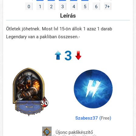
0
1
2
3
4
5
6
7+
Leírás
Ötletek jöhetnek. Most lvl 15-ön állok 1 azaz 1 darab
Legendary van a pakliban összesen.-
3
Szabesz37 (
Free
)