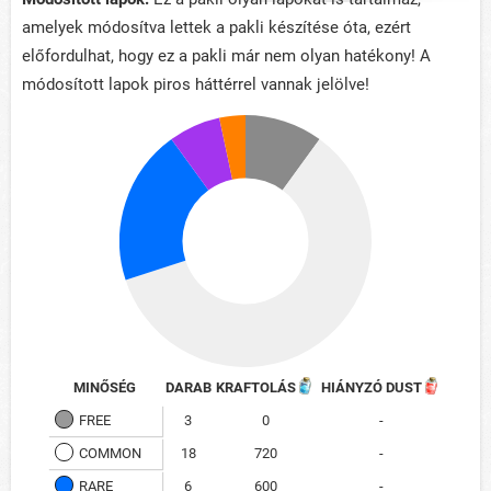
amelyek módosítva lettek a pakli készítése óta, ezért
előfordulhat, hogy ez a pakli már nem olyan hatékony! A
módosított lapok piros háttérrel vannak jelölve!
MINŐSÉG
DARAB
KRAFTOLÁS
HIÁNYZÓ DUST
FREE
3
0
-
COMMON
18
720
-
RARE
6
600
-