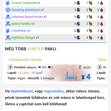
Vicious Scalehide
x1
2
1
3
Questing Adventurer
x1
3
2
2
Untamed Beastmaster
x1
3
3
4
Arena Fanatic
x1
4
2
3
Lifedrinker
x1
4
3
3
Sightless Ranger
x1
5
3
4
MÉG TÖBB
HUNTER
PAKLI
Companion Hunter
Careta
8920
PHOENIX (
Admin
)
393
0
PHOEN
Lapok:
15 Lény
-
15 Spell
Lapok:
14
4
Típus:
Aggro -
Készült:
3 hónapja
Típus:
Te
Ha
bejelentkezel
, vagy
regisztrálsz
, akkor válasz írására,
privát üzenetek küldésére és sok másra is lehetőséged lesz,
illetve a captchát sem kell kitöltened!