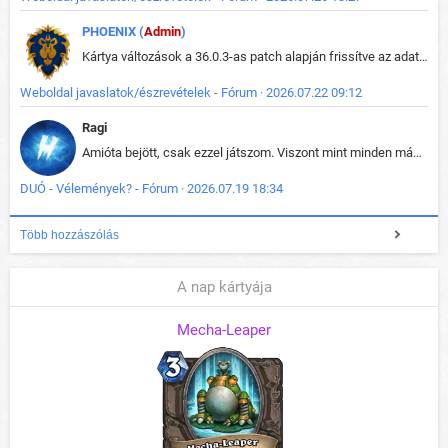
PHOENIX (
Admin
)
Kártya változások a 36.0.3-as patch alapján frissítve az adatbázisban (képek is cserélve).
Weboldal javaslatok/észrevételek - Fórum · 2026.07.22 09:12
Ragi
Amióta bejött, csak ezzel játszom. Viszont mint minden más - akár az alapjáték is, ez is baromira összetett lett. Néha már pár kör után is esélytelen az egész. Vagy irreállisan túltápol valaki, vagy lelép a partner, vagy csak hülye mint a segg. És amikor eljönne az én időm, na akkor jön el mindenki másé is. Engem jobban érdekelne, hogy ki milyen ratingen szokott játszani. Na ez lenne egy érdekes adat.
DUÓ - Vélemények? - Fórum · 2026.07.19 18:34
Több hozzászólás
A nap kártyája
Mecha-Leaper