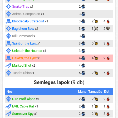
Snake Trap
x1
2
Animal Companion
x1
3
Bloodscalp Strategist
x1
3
2
4
Eaglehorn Bow
x1
3
3
2
Kill Command
x1
3
Spirit of the Lynx
x1
3
0
3
Unleash the Hounds
x1
3
Halazzi, the Lynx
x1
4
4
2
Marked Shot
x2
4
Tundra Rhino
x1
5
2
5
Semleges lapok
(9 db)
Név
Mana
Támadás
Élet
Dire Wolf Alpha
x1
2
2
2
EVIL Cable Rat
x1
2
1
1
Sunreaver Spy
x1
2
2
3