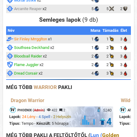
Mortal Strike
x2
4
Arcanite Reaper
x2
5
5
2
Semleges lapok
(9 db)
Név
Mana
Támadás
Élet
Sir Finley Mrrgglton
x1
1
1
3
Southsea Deckhand
x2
1
2
1
Bloodsail Raider
x2
2
2
3
Flame Juggler
x2
2
2
3
Dread Corsair
x2
4
3
3
MÉG TÖBB
WARRIOR
PAKLI
Dragon Warrior
Wild- M
5240
PHOENIX (
Admin
)
422
2
Alfons
Lapok:
24 Lény
-
4 Spell
-
2 Helyszín
Lapok:
22
4
Típus:
Tempo -
Készült:
5 hónapja
Típus:
Mi
MÉG TÖBB PAKLI A FELTÖLTŐTŐL
(
Lun (
Golden