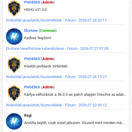
PHOENIX (
Admin
)
HSHU v31.3.0
Weboldal javaslatok/észrevételek - Fórum · 2026.07.28 20:17
Ekstone (
Common
)
Kedves Naplóm!
Ekstone Hearthstone kalandozásai - Fórum · 2026.07.27 07:09
PHOENIX (
Admin
)
Kisebb javítások történtek:
Weboldal javaslatok/észrevételek - Fórum · 2026.07.26 13:27
PHOENIX (
Admin
)
Kártya változások a 36.0.3-as patch alapján frissítve az adatbázisban (képek is cserélve).
Weboldal javaslatok/észrevételek - Fórum · 2026.07.22 09:12
Ragi
Amióta bejött, csak ezzel játszom. Viszont mint minden más - akár az alapjáték is, ez is baromira összetett lett. Néha már pár kör után is esélytelen az egész. Vagy irreállisan túltápol valaki, vagy lelép a partner, vagy csak hülye mint a segg. És amikor eljönne az én időm, na akkor jön el mindenki másé is. Engem jobban érdekelne, hogy ki milyen ratingen szokott játszani. Na ez lenne egy érdekes adat.