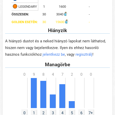
LEGENDARY
1
1600
-
ÖSSZESEN:
30
3040
-
GOLDEN ESETÉN:
30
15600
-
Hiányzik
A hiányzó dustot és a neked hiányzó lapokat nem láthatod,
hiszen nem vagy bejelentkezve. Ilyen és ehhez hasonló
hasznos funkciókhoz
jelentkezz be
, vagy
regisztrálj
!
Managörbe
0
1
2
3
4
5
6
7+