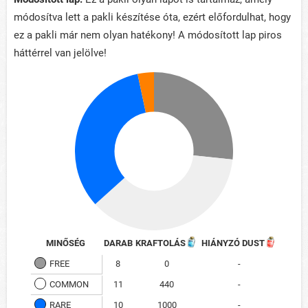
módosítva lett a pakli készítése óta, ezért előfordulhat, hogy
ez a pakli már nem olyan hatékony! A módosított lap piros
háttérrel van jelölve!
MINŐSÉG
DARAB
KRAFTOLÁS
HIÁNYZÓ DUST
FREE
8
0
-
COMMON
11
440
-
RARE
10
1000
-