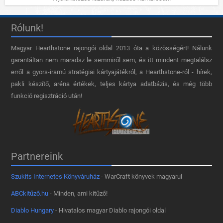
Rólunk!
Magyar Hearthstone​ rajongói oldal 2013 óta a közösségért! Nálunk
garantáltan nem maradsz le semmiről sem, és itt mindent megtalálsz
erről a gyors-iramú stratégiai kártyajátékról, a Hearthstone-ról - hírek,
pakli készítő, aréna értékek, teljes kártya adatbázis, és még több
funkció regisztráció után!
Partnereink
Szukits Internetes Könyváruház
- WarCraft könyvek magyarul
ABCkitűző.hu
- Minden, ami kitűző!
Diablo Hungary
- Hivatalos magyar Diablo rajongói oldal