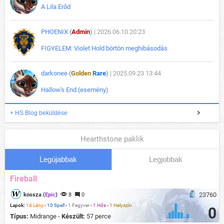
A Lila Erőd
PHOENIX (
Admin
)
| 2026.06.10 20:23
FIGYELEM: Violet Hold börtön meghibásodás
darkonee (
Golden
Rare
)
| 2025.09.23 13:44
Hallow's End (esemény)
+ HS Blog beküldése
Hearthstone paklik
Legújabbak
Legjobbak
Fireball
23760
kossza (
Epic
)
8
0
Lapok:
14 Lény
-
10 Spell
-
1 Fegyver
-
1 Hős
-
1 Helyszín
0
Típus:
Midrange -
Készült:
57 perce