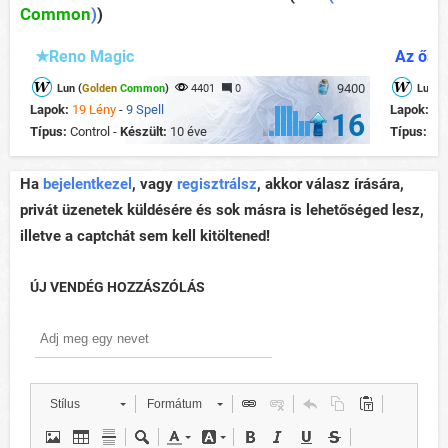
Common
)
)
★Reno Magic
Az ősi 
9400
Lun (
Golden
Common
)
4401
0
Lun (
G
Lapok:
19 Lény
-
9 Spell
Lapok:
25
16
Típus:
Control -
Készült:
10 éve
Típus:
Co
Ha
bejelentkezel
, vagy
regisztrálsz
, akkor válasz írására,
privát üzenetek küldésére és sok másra is lehetőséged lesz,
illetve a captchát sem kell kitöltened!
ÚJ VENDÉG HOZZÁSZÓLÁS
Stílus
Formátum