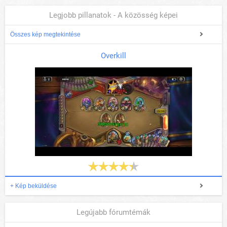
Legjobb pillanatok - A közösség képei
Összes kép megtekintése
Overkill
+ Kép beküldése
Legújabb fórumtémák