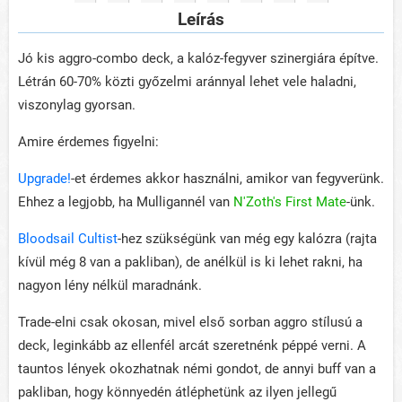
Leírás
Jó kis aggro-combo deck, a kalóz-fegyver szinergiára építve.
Létrán 60-70% közti győzelmi aránnyal lehet vele haladni,
viszonylag gyorsan.
Amire érdemes figyelni:
Upgrade!
-et érdemes akkor használni, amikor van fegyverünk.
Ehhez a legjobb, ha Mulligannél van
N'Zoth's First Mate
-ünk.
Bloodsail Cultist
-hez szükségünk van még egy kalózra (rajta
kívül még 8 van a pakliban), de anélkül is ki lehet rakni, ha
nagyon lény nélkül maradnánk.
Trade-elni csak okosan, mivel első sorban aggro stílusú a
deck, leginkább az ellenfél arcát szeretnénk péppé verni. A
tauntos lények okozhatnak némi gondot, de annyi buff van a
pakliban, hogy könnyedén átléphetünk az ilyen jellegű