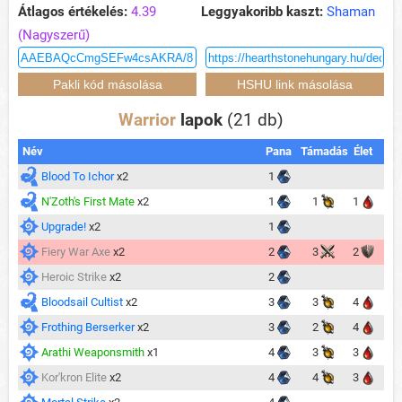
Átlagos értékelés:
4.39
Leggyakoribb kaszt:
Shaman
(Nagyszerű)
Warrior
lapok
(21 db)
Név
Pana
Támadás
Élet
Blood To Ichor
x2
1
N'Zoth's First Mate
x2
1
1
1
Upgrade!
x2
1
Fiery War Axe
x2
2
3
2
Heroic Strike
x2
2
Bloodsail Cultist
x2
3
3
4
Frothing Berserker
x2
3
2
4
Arathi Weaponsmith
x1
4
3
3
Kor'kron Elite
x2
4
4
3