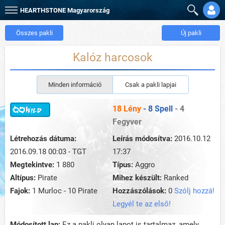
HEARTHSTONE
Magyarország
Összes pakli
Új pakli
Kalóz harcosok
Minden információ
Csak a pakli lapjai
18 Lény
- 8 Spell
- 4
Fegyver
Létrehozás dátuma:
Leírás módosítva:
2016.10.12
2016.09.18 00:03 - TGT
17:37
Megtekintve:
1 880
Típus:
Aggro
Altípus:
Pirate
Mihez készült:
Ranked
Fajok:
1 Murloc - 10 Pirate
Hozzászólások:
0
Szólj hozzá!
Legyél te az első!
Módosított lap:
Ez a pakli olyan lapot is tartalmaz, amely