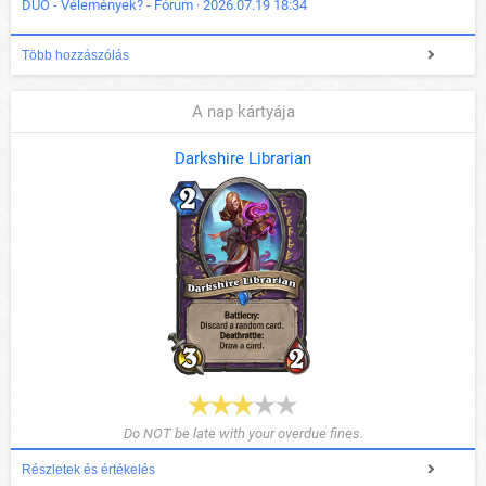
DUÓ - Vélemények? - Fórum · 2026.07.19 18:34
Több hozzászólás
A nap kártyája
Darkshire Librarian
Do NOT be late with your overdue fines.
Részletek és értékelés