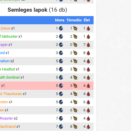
Semleges lapok
(16 db)
Mana
Támadás
Élet
r Zerus
x1
1
1
1
 Tidehunter
x1
2
2
1
ayer
x1
2
0
7
ord
x1
3
2
8
ation
x2
5
4
4
e Healbot
x1
5
3
3
ath Sentinel
x1
5
4
4
s
x1
5
3
4
r Thaurissan
x1
5
4
4
rator
x1
5
4
6
aw
x1
7
6
6
Roaster
x2
7
7
4
Blackhand
x1
7
8
4