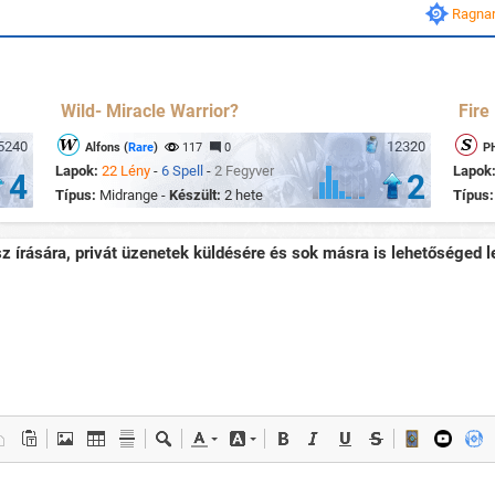
Ragnar
Wild- Miracle Warrior?
Fire
5240
12320
Alfons (
Rare
)
117
0
P
Lapok:
22 Lény
-
6 Spell
-
2 Fegyver
Lapok
4
2
Típus:
Midrange -
Készült:
2 hete
Típus
sz írására, privát üzenetek küldésére és sok másra is lehetőséged le