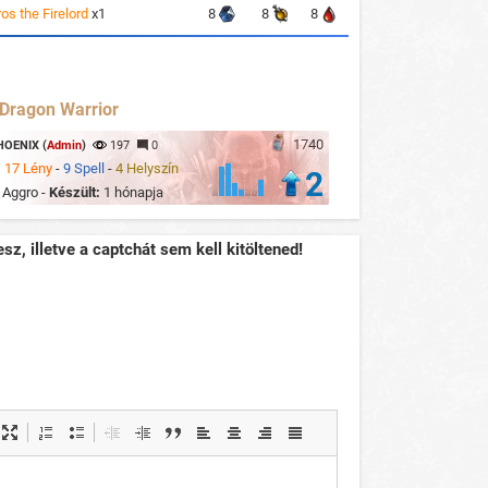
os the Firelord
x1
8
8
8
 Dragon Warrior
1740
HOENIX (
Admin
)
197
0
:
17 Lény
-
9 Spell
-
4 Helyszín
2
:
Aggro -
Készült:
1 hónapja
sz, illetve a captchát sem kell kitöltened!