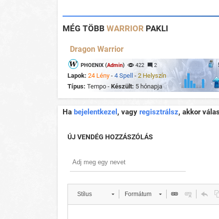
MÉG TÖBB
WARRIOR
PAKLI
Dragon Warrior
PHOENIX (
Admin
)
422
2
Lapok:
24 Lény
-
4 Spell
-
2 Helyszín
Típus:
Tempo -
Készült:
5 hónapja
Ha
bejelentkezel
, vagy
regisztrálsz
, akkor vála
ÚJ VENDÉG HOZZÁSZÓLÁS
Stílus
Formátum