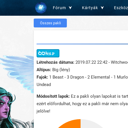
Fórum
Kártyák
Eszkö
Összes pakli
Létrehozás dátuma:
2019.07.22 22:42 - Witchw
Altípus:
Big (lény)
Fajok:
1 Beast - 3 Dragon - 2 Elemental - 1 Murlo
Undead
Módosított lapok:
Ez a pakli olyan lapokat is ta
ezért előfordulhat, hogy ez a pakli már nem oly
jelölve!