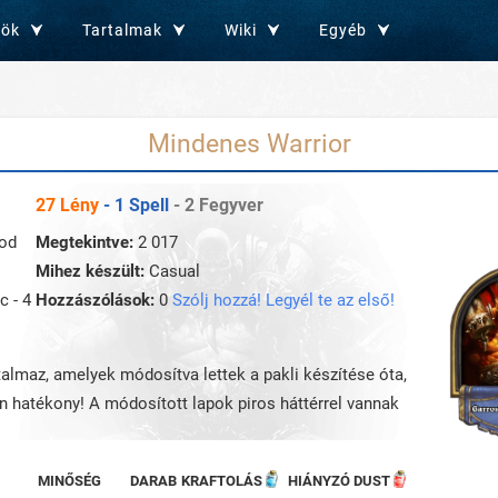
zök
Tartalmak
Wiki
Egyéb
Mindenes Warrior
27 Lény
- 1 Spell
- 2 Fegyver
ood
Megtekintve:
2 017
Mihez készült:
Casual
c - 4
Hozzászólások:
0
Szólj hozzá! Legyél te az első!
rtalmaz, amelyek módosítva lettek a pakli készítése óta,
an hatékony! A módosított lapok piros háttérrel vannak
MINŐSÉG
DARAB
KRAFTOLÁS
HIÁNYZÓ DUST