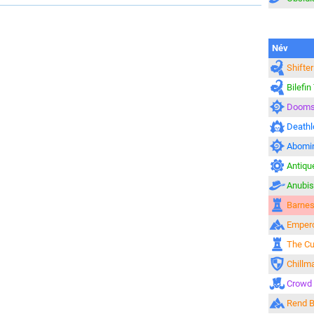
Név
Shifte
Bilefin
Dooms
Deathl
Abomin
Antiqu
Anubis
Barne
Empero
The Cu
Chillm
Crowd 
Rend 