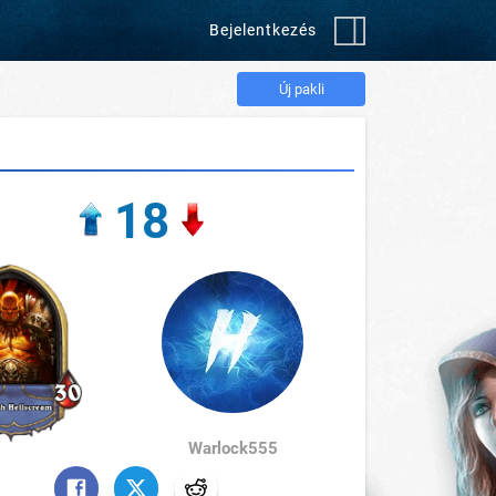
Bejelentkezés
Új pakli
18
Warlock555