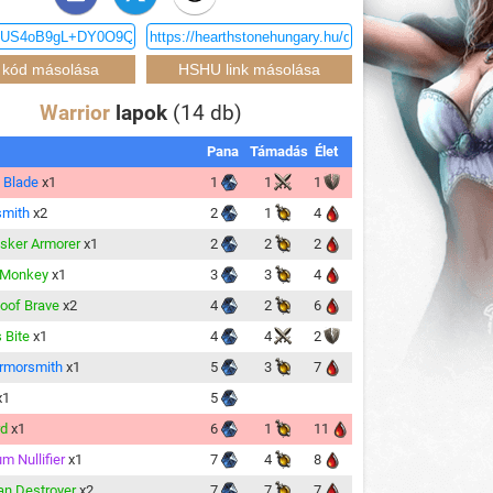
Warrior
lapok
(14 db)
Pana
Támadás
Élet
 Blade
x1
1
1
1
smith
x2
2
1
4
sker Armorer
x1
2
2
2
 Monkey
x1
3
3
4
oof Brave
x2
4
2
6
 Bite
x1
4
4
2
Armorsmith
x1
5
3
7
x1
5
rd
x1
6
1
11
um Nullifier
x1
7
4
8
an Destroyer
x2
7
7
7