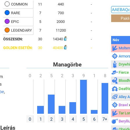
COMMON
11
440
-
RARE
7
700
-
EPIC
5
2000
-
LEGENDARY
7
11200
-
ÖSSZESEN:
30
14340
-
Név
GOLDEN ESETÉN:
30
40400
-
Molten
Armor
Managörbe
Drywhi
Fierce
em
Bloodh
s
Death's
 be
,
Alley 
Brawl
Tar Lo
0
1
2
3
4
5
6
7+
Berylli
Leírás
Obsidi