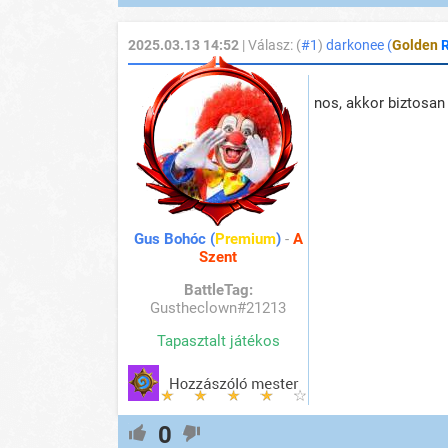
2025.03.13 14:52
| Válasz: (
#1
)
darkonee (
Golden
nos, akkor biztosan
Gus Bohóc (
Premium
)
-
A
Szent
BattleTag:
Gustheclown#21213
Tapasztalt játékos
0