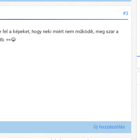
#3
te fel a képeket, hogy neki miért nem működik, meg szar a
tb. 👀😂
Új hozzászólás