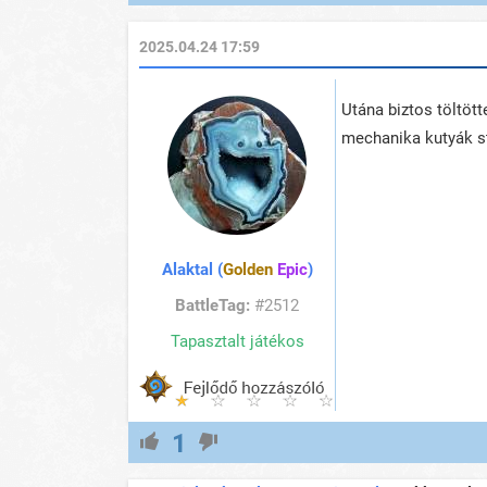
2025.04.24 17:59
Utána biztos töltöt
mechanika kutyák s
Alaktal (
Golden
Epic
)
BattleTag:
#2512
Tapasztalt játékos
1