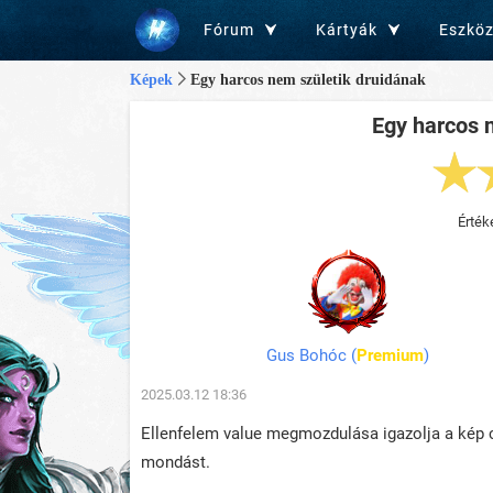
Fórum
Kártyák
Eszkö
Képek
Egy harcos nem születik druidának
Egy harcos 
Érték
Gus Bohóc
(
Premium
)
2025.03.12 18:36
Ellenfelem value megmozdulása igazolja a kép 
mondást.