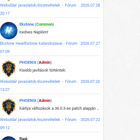
Weboldal javaslatok/észrevételek - Fórum · 2026.07.28
20:17
Ekstone (
Common
)
Kedves Naplóm!
Ekstone Hearthstone kalandozásai - Fórum · 2026.07.27
07:09
PHOENIX (
Admin
)
Kisebb javítások történtek:
Weboldal javaslatok/észrevételek - Fórum · 2026.07.26
13:27
PHOENIX (
Admin
)
Kártya változások a 36.0.3-as patch alapján frissítve az adatbázisban (képek is cserélve).
Weboldal javaslatok/észrevételek - Fórum · 2026.07.22
09:12
Ragi