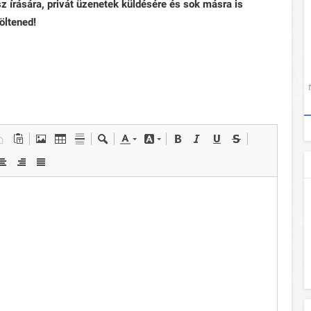
sz írására, privát üzenetek küldésére és sok másra is
öltened!