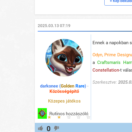
+ Kép bekül
2025.03.13 07:19
Ennek a napokban sa
Odyn, Prime Design
a
Craftsman's Ha
Constellation
-t vál
Szerkesztve:
2025.0
darkonee (
Golden
Rare
)
-
Közösségépítő
Közepes játékos
0