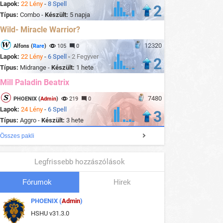
Lapok:
22 Lény
-
8 Spell
2
Típus:
Combo -
Készült:
5 napja
Wild- Miracle Warrior?
12320
Alfons (
Rare
)
105
0
Lapok:
22 Lény
-
6 Spell
-
2 Fegyver
2
Típus:
Midrange -
Készült:
1 hete
Mill Paladin Beatrix
7480
PHOENIX (
Admin
)
219
0
Lapok:
24 Lény
-
6 Spell
3
Típus:
Aggro -
Készült:
3 hete
Összes pakli
Legfrissebb hozzászólások
Fórumok
Hirek
PHOENIX (
Admin
)
HSHU v31.3.0