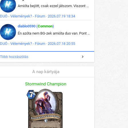
Amióta bejött, csak ezzel játszom. Viszont mint minden más - akár az alapjáték is, ez is baromira összetett lett. Néha már pár kör után is esélytelen az egész. Vagy irreállisan túltápol valaki, vagy lelép a partner, vagy csak hülye mint a segg. És amikor eljönne az én időm, na akkor jön el mindenki másé is. Engem jobban érdekelne, hogy ki milyen ratingen szokott játszani. Na ez lenne egy érdekes adat.
DUÓ - Vélemények? - Fórum · 2026.07.19 18:34
diablo0590 (
Common
)
Én azóta nem BG-zek amióta duo van. Pont azt szerettem benne, hogy rajtam múlik mi történik, nem pedig a társamon. Kérem vissza a régi BG-t :D
DUÓ - Vélemények? - Fórum · 2026.07.18 20:55
Több hozzászólás
A nap kártyája
Stormwind Champion