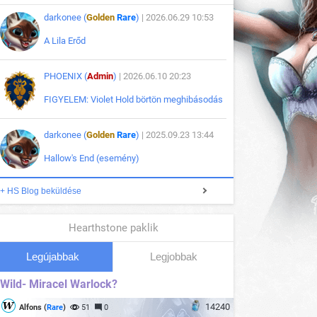
darkonee (
Golden
Rare
)
| 2026.06.29 10:53
A Lila Erőd
PHOENIX (
Admin
)
| 2026.06.10 20:23
FIGYELEM: Violet Hold börtön meghibásodás
darkonee (
Golden
Rare
)
| 2025.09.23 13:44
Hallow's End (esemény)
+ HS Blog beküldése
Hearthstone paklik
Legújabbak
Legjobbak
Wild- Miracel Warlock?
14240
Alfons (
Rare
)
51
0