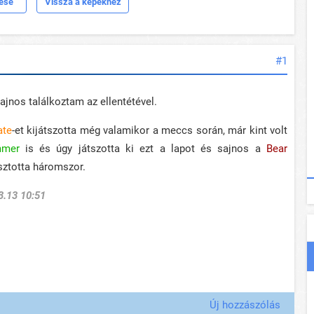
dése
Vissza a képekhez
#1
jnos találkoztam az ellentétével.
ate
-et kijátszotta még valamikor a meccs során, már kint volt
mmer
is és úgy játszotta ki ezt a lapot és sajnos a
Bear
asztotta háromszor.
3.13 10:51
Új hozzászólás