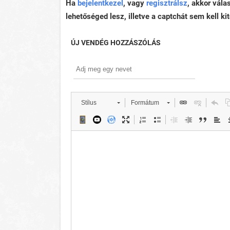
Ha
bejelentkezel
, vagy
regisztrálsz
, akkor vála
lehetőséged lesz, illetve a captchát sem kell kit
ÚJ VENDÉG HOZZÁSZÓLÁS
Stílus
Formátum