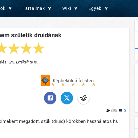
zök
Tartalmak
Wiki
Egyéb
nem születik druidának
elés:
5
/5.
Értékelj te is.
395
3
címeként megadott, szűk (druid) körökben használatos hs