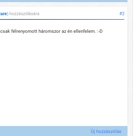
#2
Rare
)
hozzászólására
 csak félrenyomott háromszor az én ellenfelem. :-D
Új hozzászólás