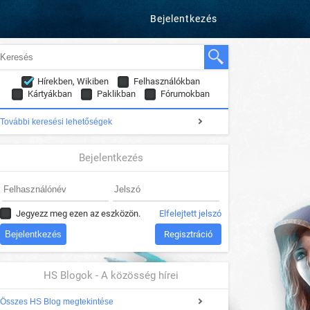
Bejelentkezés
Hírekben, Wikiben
Felhasználókban
Kártyákban
Paklikban
Fórumokban
További keresési lehetőségek
Bejelentkezés
Jegyezz meg ezen az eszközön.
Elfelejtett jelszó
Regisztráció
HS Blogok - A közösség hírei
Összes HS Blog megtekintése