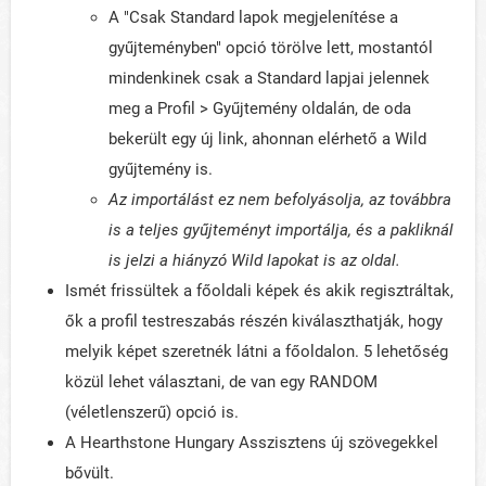
A "Csak Standard lapok megjelenítése a
gyűjteményben" opció törölve lett, mostantól
mindenkinek csak a Standard lapjai jelennek
meg a Profil > Gyűjtemény oldalán, de oda
bekerült egy új link, ahonnan elérhető a Wild
gyűjtemény is.
Az importálást ez nem befolyásolja, az továbbra
is a teljes gyűjteményt importálja, és a pakliknál
is jelzi a hiányzó Wild lapokat is az oldal.
Ismét frissültek a főoldali képek és akik regisztráltak,
ők a profil testreszabás részén kiválaszthatják, hogy
melyik képet szeretnék látni a főoldalon. 5 lehetőség
közül lehet választani, de van egy RANDOM
(véletlenszerű) opció is.
A Hearthstone Hungary Asszisztens új szövegekkel
bővült.