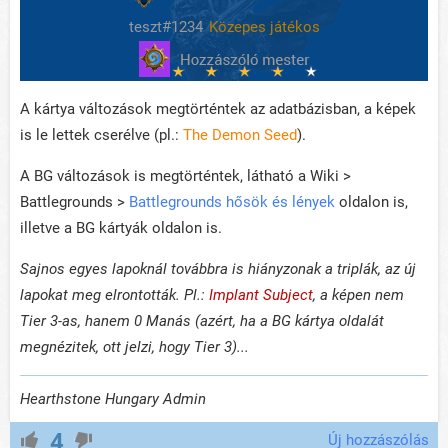
teszt#1234
Közepes játékos
A kártya változások megtörténtek az adatbázisban, a képek
is le lettek cserélve (pl.:
The Demon Seed
).
A BG változások is megtörténtek, látható a Wiki >
Battlegrounds >
Battlegrounds hősök és lények
oldalon is,
illetve a BG kártyák oldalon is.
Sajnos egyes lapoknál továbbra is hiányzonak a triplák, az új
lapokat meg elrontották. Pl.:
Implant Subject
, a képen nem
Tier 3-as, hanem 0 Manás (azért, ha a BG kártya oldalát
megnézitek, ott jelzi, hogy Tier 3)...
Hearthstone Hungary Admin
4
Új hozzászólás