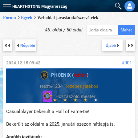
HEARTHSTONE
Magyarország
Fórum
Egyéb
Weboldal javaslatok/észrevételek
46. oldal / 50 oldal
Mehet
Régebbi
Újabb
#901
2024.12.15 09:42
PHOENIX (
Admin
)
teszt#1234
Közepes játékos
Casualplayer bekerült a Hall of Fame-be!
Bekerült az oldalra a 2025. januári szezon hátlapja is.
Apróbb javítások: