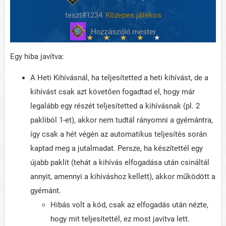
teszt#1234
Közepes játékos
Egy hiba javítva:
A Heti Kihívásnál, ha teljesítetted a heti kihívást, de a
kihívást csak azt követően fogadtad el, hogy már
legalább egy részét teljesítetted a kihívásnak (pl. 2
pakliból 1-et), akkor nem tudtál rányomni a gyémántra,
így csak a hét végén az automatikus teljesítés során
kaptad meg a jutalmadat. Persze, ha készítettél egy
újabb paklit (tehát a kihívás elfogadása után csináltál
annyit, amennyi a kihíváshoz kellett), akkor működött a
gyémánt.
Hibás volt a kód, csak az elfogadás után nézte,
hogy mit teljesítettél, ez most javítva lett.