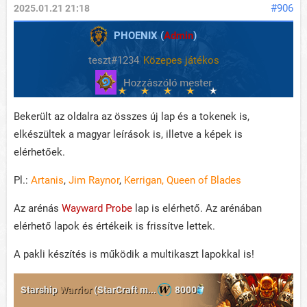
#906
2025.01.21 21:18
PHOENIX (
Admin
)
teszt#1234
Közepes játékos
Bekerült az oldalra az összes új lap és a tokenek is,
elkészültek a magyar leírások is, illetve a képek is
elérhetőek.
Pl.:
Artanis
,
Jim Raynor
,
Kerrigan, Queen of Blades
Az arénás
Wayward Probe
lap is elérhető. Az arénában
elérhető lapok és értékeik is frissítve lettek.
A pakli készítés is működik a multikaszt lapokkal is!
Starship
Warrior
(StarCraft m...
8000