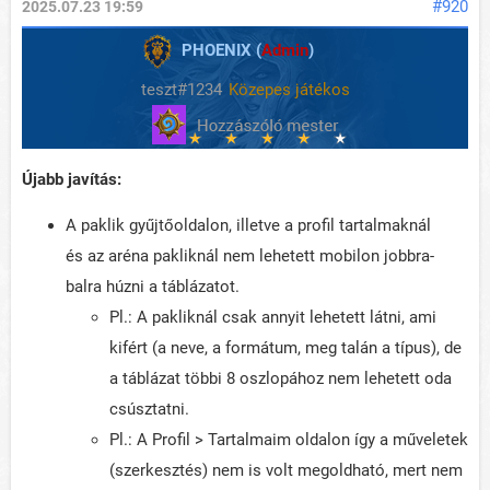
#920
2025.07.23 19:59
PHOENIX (
Admin
)
teszt#1234
Közepes játékos
Újabb javítás:
A paklik gyűjtőoldalon, illetve a profil tartalmaknál
és az aréna pakliknál nem lehetett mobilon jobbra-
balra húzni a táblázatot.
Pl.: A pakliknál csak annyit lehetett látni, ami
kifért (a neve, a formátum, meg talán a típus), de
a táblázat többi 8 oszlopához nem lehetett oda
csúsztatni.
Pl.: A Profil > Tartalmaim oldalon így a műveletek
(szerkesztés) nem is volt megoldható, mert nem