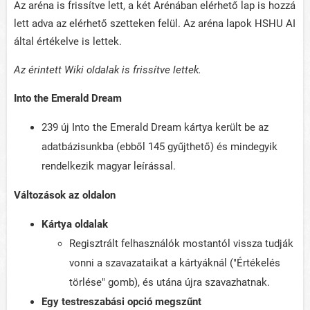
Az aréna is frissítve lett, a két Arénában elérhető lap is hozzá
lett adva az elérhető szetteken felül. Az aréna lapok HSHU AI
által értékelve is lettek.
Az érintett Wiki oldalak is frissítve lettek.
Into the Emerald Dream
239 új Into the Emerald Dream kártya került be az
adatbázisunkba (ebből 145 gyűjthető) és mindegyik
rendelkezik magyar leírással.
Változások az oldalon
Kártya oldalak
Regisztrált felhasználók mostantól vissza tudják
vonni a szavazataikat a kártyáknál ("Értékelés
törlése" gomb), és utána újra szavazhatnak.
Egy testreszabási opció megszűnt