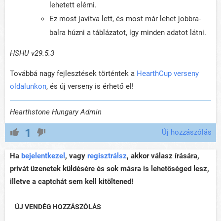
lehetett elérni.
Ez most javítva lett, és most már lehet jobbra-
balra húzni a táblázatot, így minden adatot látni.
HSHU v29.5.3
Továbbá nagy fejlesztések történtek a
HearthCup verseny
oldalunkon
, és új verseny is érhető el!
Hearthstone Hungary Admin
1
Új hozzászólás
Ha
bejelentkezel
, vagy
regisztrálsz
, akkor válasz írására,
privát üzenetek küldésére és sok másra is lehetőséged lesz,
illetve a captchát sem kell kitöltened!
ÚJ VENDÉG HOZZÁSZÓLÁS