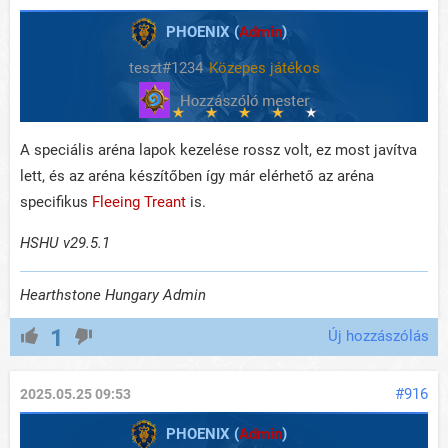
PHOENIX (
Admin
)
teszt#1234
Közepes játékos
A speciális aréna lapok kezelése rossz volt, ez most javítva
lett, és az aréna készítőben így már elérhető az aréna
specifikus
Fleeing Treant
is.
HSHU v29.5.1
Hearthstone Hungary Admin
1
Új hozzászólás
#916
2025.05.25 09:53
PHOENIX (
Admin
)