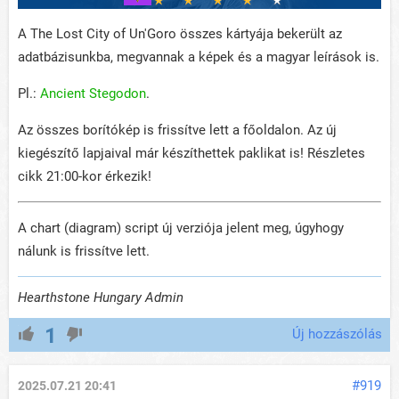
A The Lost City of Un'Goro összes kártyája bekerült az
adatbázisunkba, megvannak a képek és a magyar leírások is.
Pl.:
Ancient Stegodon
.
Az összes borítókép is frissítve lett a főoldalon. Az új
kiegészítő lapjaival már készíthettek paklikat is! Részletes
cikk 21:00-kor érkezik!
A chart (diagram) script új verziója jelent meg, úgyhogy
nálunk is frissítve lett.
Hearthstone Hungary Admin
1
Új hozzászólás
#919
2025.07.21 20:41