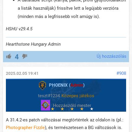
A datatable script (kártya, paklik, profil gyűjtőoldalakon
a listák használják) frissítve lett a legújabb verzióra
(minden más a legfrissebb volt amúgy is).
HSHU v29.4.5
Hearthstone Hungary Admin
4
Új hozzászólás
#908
2025.02.05 19:41
PHOENIX (
Admin
)
teszt#1234
Közepes játékos
A 31.4.2-es patch változásai megtörténtek az oldalon is (pl.:
Photographer Fizzle
), és természetesen a BG változások is.