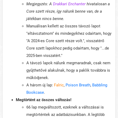
Megjegyzés: A
Drakkari Enchanter
hivatalosan a
Core szett része, így nálunk benne van, de a
játékban nincs benne.
Manuálisan kellett az összes távozó lapot
"eltávoztatnom" és mindegyikhez odaírtam, hogy
"A 2024-es Core szett része volt.", visszatérő
Core szett lapokhoz pedig odaírtam, hogy "...de
2025-ben visszatért."
A távozó lapok nálunk megmaradnak, csak nem
gyűjthetővé alakulnak, hogy a paklik továbbra is
működjenek.
A három új lap:
Falric
,
Poison Breath
,
Babbling
Bookcase
.
Megtörtént az összes változás!
66 lap megváltozott, ezeknek a változásai is
megtörténtek az adatbázisunkban. A legtöbb