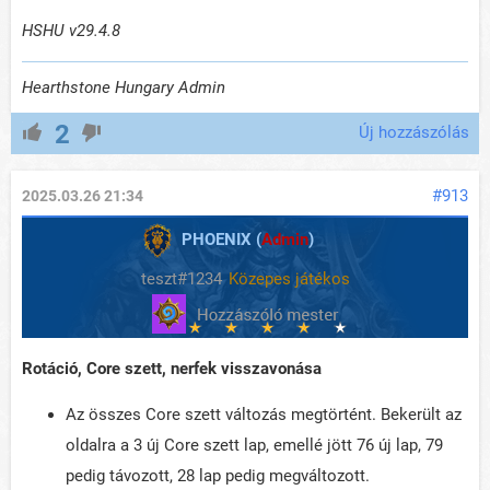
HSHU v29.4.8
Hearthstone Hungary Admin
2
Új hozzászólás
#913
2025.03.26 21:34
PHOENIX (
Admin
)
teszt#1234
Közepes játékos
Rotáció, Core szett, nerfek visszavonása
Az összes Core szett változás megtörtént. Bekerült az
oldalra a 3 új Core szett lap, emellé jött 76 új lap, 79
pedig távozott, 28 lap pedig megváltozott.