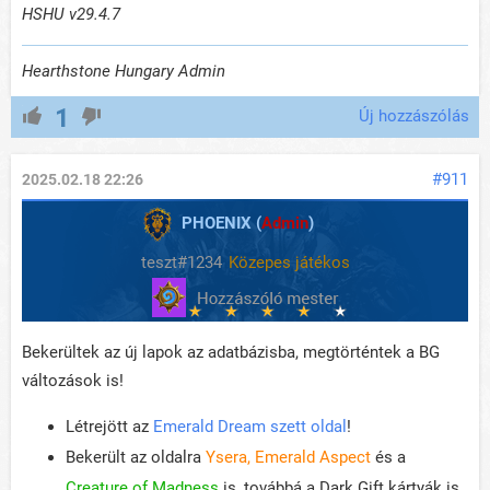
HSHU v29.4.7
Hearthstone Hungary Admin
1
Új hozzászólás
#911
2025.02.18 22:26
PHOENIX (
Admin
)
teszt#1234
Közepes játékos
Bekerültek az új lapok az adatbázisba, megtörténtek a BG
változások is!
Létrejött az
Emerald Dream szett oldal
!
Bekerült az oldalra
Ysera, Emerald Aspect
és a
Creature of Madness
is, továbbá a Dark Gift kártyák is,