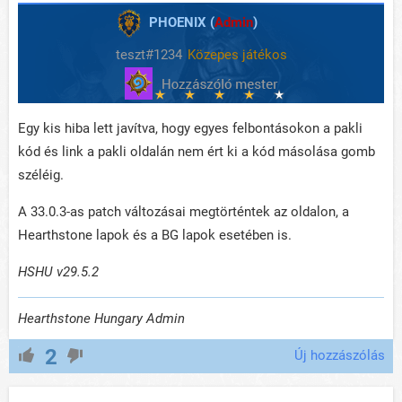
PHOENIX (
Admin
)
teszt#1234
Közepes játékos
Egy kis hiba lett javítva, hogy egyes felbontásokon a pakli
kód és link a pakli oldalán nem ért ki a kód másolása gomb
széléig.
A 33.0.3-as patch változásai megtörténtek az oldalon, a
Hearthstone lapok és a BG lapok esetében is.
HSHU v29.5.2
Hearthstone Hungary Admin
2
Új hozzászólás