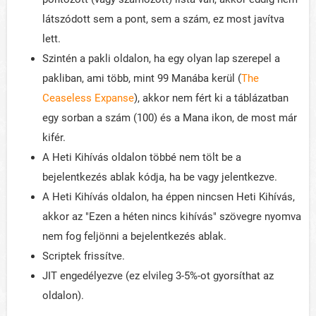
látszódott sem a pont, sem a szám, ez most javítva
lett.
Szintén a pakli oldalon, ha egy olyan lap szerepel a
pakliban, ami több, mint 99 Manába kerül (
The
Ceaseless Expanse
), akkor nem fért ki a táblázatban
egy sorban a szám (100) és a Mana ikon, de most már
kifér.
A Heti Kihívás oldalon többé nem tölt be a
bejelentkezés ablak kódja, ha be vagy jelentkezve.
A Heti Kihívás oldalon, ha éppen nincsen Heti Kihívás,
akkor az "Ezen a héten nincs kihívás" szövegre nyomva
nem fog feljönni a bejelentkezés ablak.
Scriptek frissítve.
JIT engedélyezve (ez elvileg 3-5%-ot gyorsíthat az
oldalon).