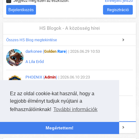
Jegyezz meg ezen az eszközön.
Elfelejtett jelszó
Regisztráció
HS Blogok - A közösség hírei
Összes HS Blog megtekintése
darkonee (
Golden
Rare
)
| 2026.06.29 10:53
A Lila Erőd
PHOENIX (
Admin
)
| 2026.06.10 20:23
FIGYELEM: Violet Hold börtön meghibásodás
Ez az oldal cookie-kat használ, hogy a
legjobb élményt tudjuk nyújtani a
darkonee (
Golden
Rare
)
| 2025.09.23 13:44
felhasználóinknak!
További információk
Hallow's End (esemény)
+ HS Blog beküldése
Megértettem!