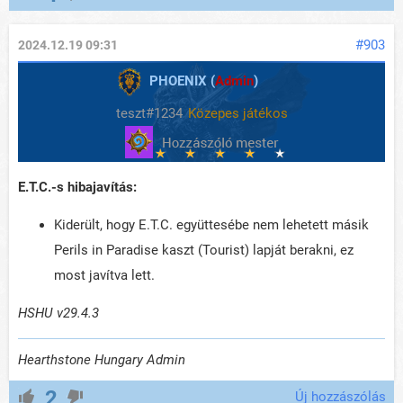
#903
2024.12.19 09:31
PHOENIX (
Admin
)
teszt#1234
Közepes játékos
E.T.C.-s hibajavítás:
Kiderült, hogy E.T.C. együttesébe nem lehetett másik
Perils in Paradise kaszt (Tourist) lapját berakni, ez
most javítva lett.
HSHU v29.4.3
Hearthstone Hungary Admin
2
Új hozzászólás