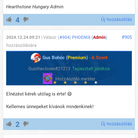
Hearthstone Hungary Admin
4
Új hozzászólás
#905
2024.12.24 09:21
| Válasz: (
#904
)
PHOENIX (
Admin
)
hozzászólására
Gus Bohóc (
Premium
)
-
A Szent
Gustheclown#21213
Tapasztalt játékos
Elnézést kérek utólag is érte! 😄
Kellemes ünnepeket kívánok mindenkinek!
2
Új hozzászólás