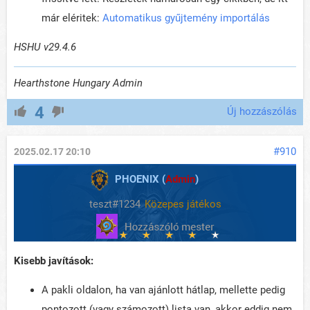
már eléritek:
Automatikus gyűjtemény importálás
HSHU v29.4.6
Hearthstone Hungary Admin
4
Új hozzászólás
#910
2025.02.17 20:10
PHOENIX (
Admin
)
teszt#1234
Közepes játékos
Kisebb javítások:
A pakli oldalon, ha van ajánlott hátlap, mellette pedig
pontozott (vagy számozott) lista van, akkor eddig nem