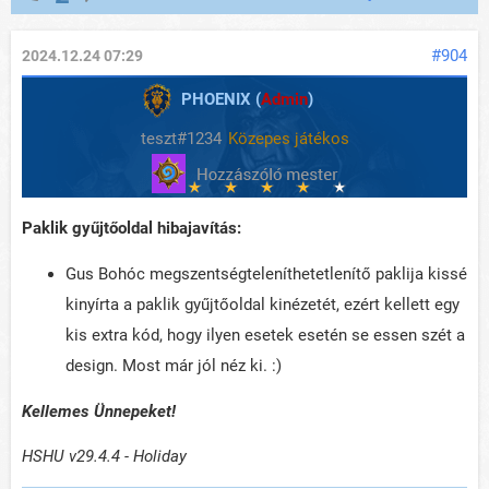
#904
2024.12.24 07:29
PHOENIX (
Admin
)
teszt#1234
Közepes játékos
Paklik gyűjtőoldal hibajavítás:
Gus Bohóc megszentségteleníthetetlenítő paklija kissé
kinyírta a paklik gyűjtőoldal kinézetét, ezért kellett egy
kis extra kód, hogy ilyen esetek esetén se essen szét a
design. Most már jól néz ki. :)
Kellemes Ünnepeket!
HSHU v29.4.4 - Holiday