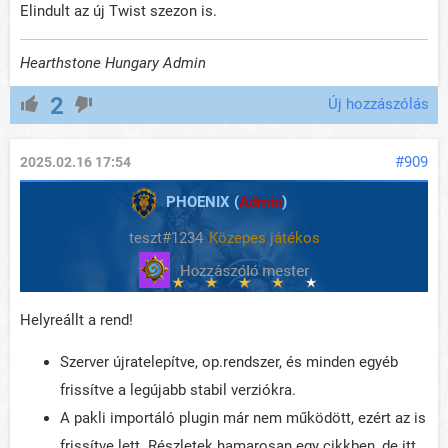
Elindult az új Twist szezon is.
Hearthstone Hungary Admin
2
Új hozzászólás
#909
2025.02.16 17:54
PHOENIX (
Admin
)
teszt#1234
Közepes játékos
Helyreállt a rend!
Szerver újratelepítve, op.rendszer, és minden egyéb
frissítve a legújabb stabil verziókra.
A pakli importáló plugin már nem működött, ezért az is
frissítve lett. Részletek hamarosan egy cikkben, de itt