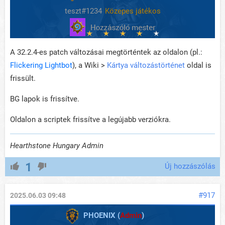
teszt#1234
Közepes játékos
A 32.2.4-es patch változásai megtörténtek az oldalon (pl.:
Flickering Lightbot
), a Wiki >
Kártya változástörténet
oldal is
frissült.
BG lapok is frissítve.
Oldalon a scriptek frissítve a legújabb verziókra.
Hearthstone Hungary Admin
1
Új hozzászólás
#917
2025.06.03 09:48
PHOENIX (
Admin
)