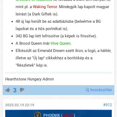
mint pl. a
Waking Terror
. Mindegyik lap kapott magyar
leírást (a Dark Giftek is).
48 új lap került be az adatbázisba (beleértve a BG
lapokat és a hős portrékat is).
342 BG lap lett lefrissítve (a képek is frissítve).
A Brood Queen már
Hive Queen
.
Elkészült az Emerald Dream szett ikon, a logó, a háttér,
illetve az "Új lap" cikkekhez a borítókép és a
"Részletek" kép is.
Hearthstone Hungary Admin
3
Új hozzászólás
#912
2025.02.19 22:19
PHOENIX (
Admin
)