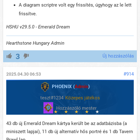
A diagram scriptre volt egy frissítés, úgyhogy az le lett
frissítve.
HSHU v29.5.0 - Emerald Dream
Hearthstone Hungary Admin
3
Új hozzászólás
#914
2025.04.30 06:53
PHOENIX (
Admin
)
teszt#1234
Közepes játékos
43 db új Emerald Dream kártya került be az adatbázisba (a
miniszett lapjai), 11 db új alternatív hős portré és 1 db Tavern
Brawl lap.