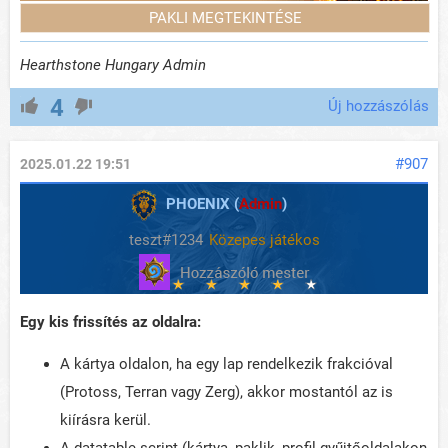
PAKLI MEGTEKINTÉSE
Hearthstone Hungary Admin
4
Új hozzászólás
#907
2025.01.22 19:51
PHOENIX (
Admin
)
teszt#1234
Közepes játékos
Egy kis frissítés az oldalra:
A kártya oldalon, ha egy lap rendelkezik frakcióval
(Protoss, Terran vagy Zerg), akkor mostantól az is
kiírásra kerül.