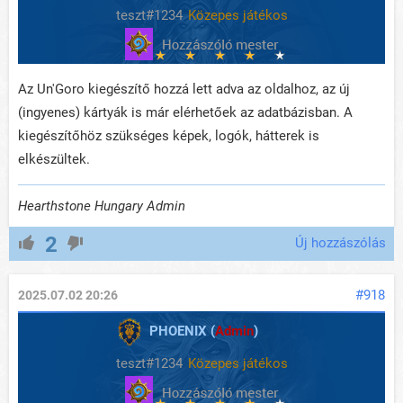
teszt#1234
Közepes játékos
Az Un'Goro kiegészítő hozzá lett adva az oldalhoz, az új
(ingyenes) kártyák is már elérhetőek az adatbázisban. A
kiegészítőhöz szükséges képek, logók, hátterek is
elkészültek.
Hearthstone Hungary Admin
2
Új hozzászólás
#918
2025.07.02 20:26
PHOENIX (
Admin
)
teszt#1234
Közepes játékos