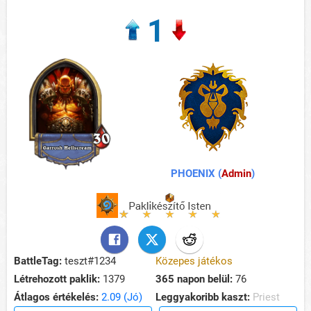
1
PHOENIX (
Admin
)
BattleTag:
teszt#1234
Közepes játékos
Létrehozott paklik:
1379
365 napon belül:
76
Átlagos értékelés:
2.09 (Jó)
Leggyakoribb kaszt:
Priest