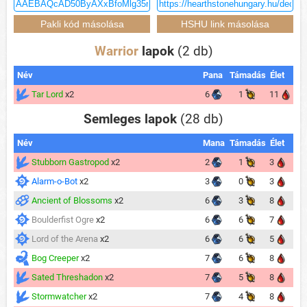
Warrior
lapok
(2 db)
Név
Pana
Támadás
Élet
Tar Lord
x2
6
1
11
Semleges lapok
(28 db)
Név
Mana
Támadás
Élet
Stubborn Gastropod
x2
2
1
3
Alarm-o-Bot
x2
3
0
3
Ancient of Blossoms
x2
6
3
8
Boulderfist Ogre
x2
6
6
7
Lord of the Arena
x2
6
6
5
Bog Creeper
x2
7
6
8
Sated Threshadon
x2
7
5
8
Stormwatcher
x2
7
4
8