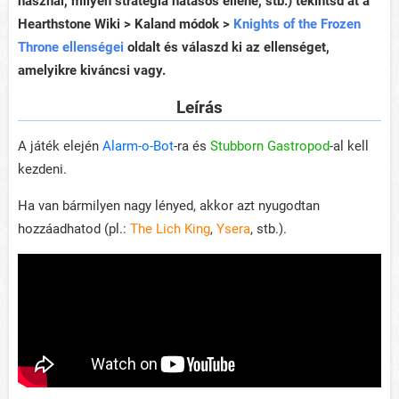
használ, milyen stratégia hatásos ellene, stb.) tekintsd át a
Hearthstone Wiki > Kaland módok >
Knights of the Frozen
Throne ellenségei
oldalt és válaszd ki az ellenséget,
amelyikre kiváncsi vagy.
Leírás
A játék elején
Alarm-o-Bot
-ra és
Stubborn Gastropod
-al kell
kezdeni.
Ha van bármilyen nagy lényed, akkor azt nyugodtan
hozzáadhatod (pl.:
The Lich King
,
Ysera
, stb.).