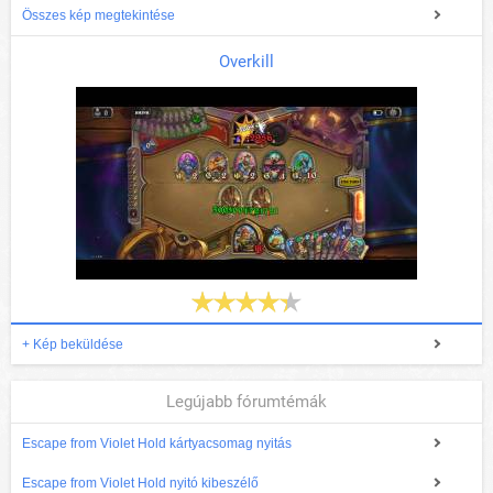
Összes kép megtekintése
Overkill
+ Kép beküldése
Legújabb fórumtémák
Escape from Violet Hold kártyacsomag nyitás
Escape from Violet Hold nyitó kibeszélő