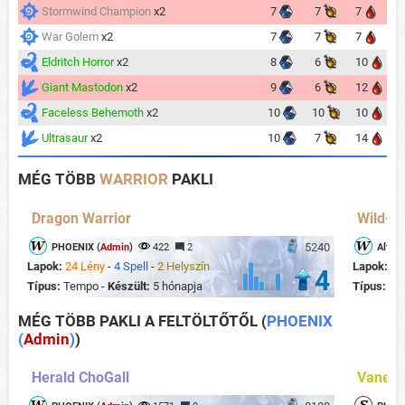
Stormwind Champion
x2
7
7
7
War Golem
x2
7
7
7
Eldritch Horror
x2
8
6
10
Giant Mastodon
x2
9
6
12
Faceless Behemoth
x2
10
10
10
Ultrasaur
x2
10
7
14
MÉG TÖBB
WARRIOR
PAKLI
Dragon Warrior
Wild- M
5240
PHOENIX (
Admin
)
422
2
Alfons
Lapok:
24 Lény
-
4 Spell
-
2 Helyszín
Lapok:
22
4
Típus:
Tempo -
Készült:
5 hónapja
Típus:
Mi
MÉG TÖBB PAKLI A FELTÖLTŐTŐL
(
PHOENIX
(
Admin
)
)
Herald ChoGall
Vaness