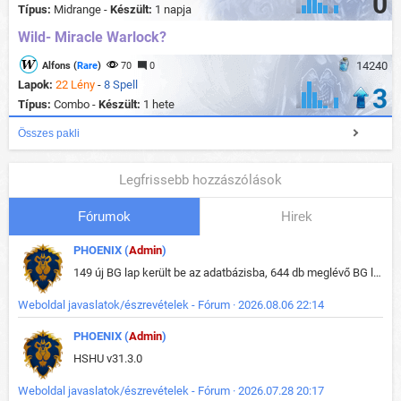
0
Típus:
Midrange -
Készült:
1 napja
Wild- Miracle Warlock?
14240
Alfons (
Rare
)
70
0
Lapok:
22 Lény
-
8 Spell
3
Típus:
Combo -
Készült:
1 hete
Összes pakli
Legfrissebb hozzászólások
Fórumok
Hirek
PHOENIX (
Admin
)
149 új BG lap került be az adatbázisba, 644 db meglévő BG lap módosult, bekerültek az új képek a megváltozott lapokhoz is.
Weboldal javaslatok/észrevételek - Fórum · 2026.08.06 22:14
PHOENIX (
Admin
)
HSHU v31.3.0
Weboldal javaslatok/észrevételek - Fórum · 2026.07.28 20:17