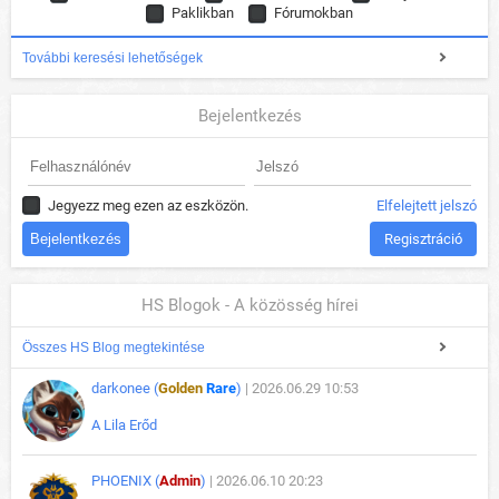
Paklikban
Fórumokban
További keresési lehetőségek
Bejelentkezés
Jegyezz meg ezen az eszközön.
Elfelejtett jelszó
Regisztráció
HS Blogok - A közösség hírei
Összes HS Blog megtekintése
darkonee (
Golden
Rare
)
| 2026.06.29 10:53
A Lila Erőd
PHOENIX (
Admin
)
| 2026.06.10 20:23