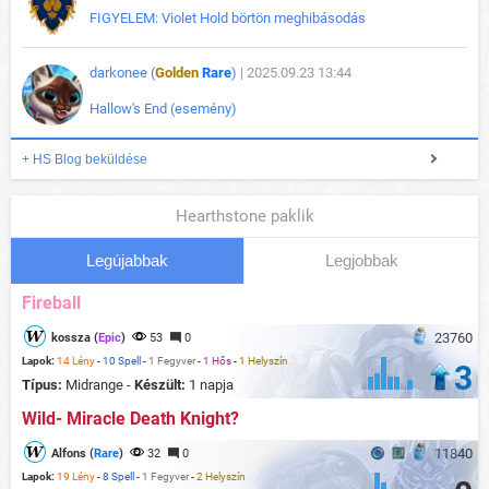
FIGYELEM: Violet Hold börtön meghibásodás
darkonee (
Golden
Rare
)
| 2025.09.23 13:44
Hallow's End (esemény)
+ HS Blog beküldése
Hearthstone paklik
Legújabbak
Legjobbak
Fireball
23760
kossza (
Epic
)
53
0
Lapok:
14 Lény
-
10 Spell
-
1 Fegyver
-
1 Hős
-
1 Helyszín
3
Típus:
Midrange -
Készült:
1 napja
Wild- Miracle Death Knight?
11840
Alfons (
Rare
)
32
0
Lapok:
19 Lény
-
8 Spell
-
1 Fegyver
-
2 Helyszín