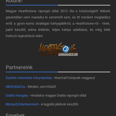
Rólunk!
Magyar Hearthstone​ rajongói oldal 2013 óta a közösségért! Nálunk
garantáltan nem maradsz le semmiről sem, és itt mindent megtalálsz
erről a gyors-iramú stratégiai kártyajátékról, a Hearthstone-ról - hírek,
pakli készítő, aréna értékek, teljes kártya adatbázis, és még több
funkció regisztráció után!
Partnereink
Szukits Internetes Könyváruház
- WarCraft könyvek magyarul
ABCkitűző.hu
- Minden, ami kitűző!
Diablo Hungary
- Hivatalos magyar Diablo rajongói oldal
Blizzard Entertainment
- A legjobb játékok készítői
Egyebek