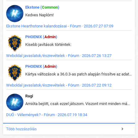
Ekstone (
Common
)
Kedves Naplóm!
Ekstone Hearthstone kalandozásai - Fórum · 2026.07.27 07:09
PHOENIX (
Admin
)
Kisebb javítások történtek:
Weboldal javaslatok/észrevételek - Fórum · 2026.07.26 13:27
PHOENIX (
Admin
)
Kártya változások a 36.0.3-as patch alapján frissítve az adatbázisban (képek is cserélve).
Weboldal javaslatok/észrevételek - Fórum · 2026.07.22 09:12
Ragi
Amióta bejött, csak ezzel játszom. Viszont mint minden más - akár az alapjáték is, ez is baromira összetett lett. Néha már pár kör után is esélytelen az egész. Vagy irreállisan túltápol valaki, vagy lelép a partner, vagy csak hülye mint a segg. És amikor eljönne az én időm, na akkor jön el mindenki másé is. Engem jobban érdekelne, hogy ki milyen ratingen szokott játszani. Na ez lenne egy érdekes adat.
DUÓ - Vélemények? - Fórum · 2026.07.19 18:34
Több hozzászólás