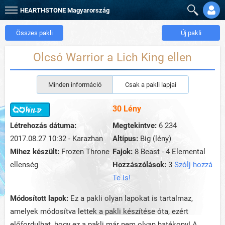
HEARTHSTONE
Magyarország
Összes pakli
Új pakli
Olcsó Warrior a Lich King ellen
Minden információ
Csak a pakli lapjai
30 Lény
Létrehozás dátuma:
Megtekintve:
6 234
2017.08.27 10:32 - Karazhan
Altípus:
Big (lény)
Mihez készült:
Frozen Throne
Fajok:
8 Beast - 4 Elemental
ellenség
Hozzászólások:
3
Szólj hozzá
Te is!
Módosított lapok:
Ez a pakli olyan lapokat is tartalmaz,
amelyek módosítva lettek a pakli készítése óta, ezért
előfordulhat, hogy ez a pakli már nem olyan hatékony! A