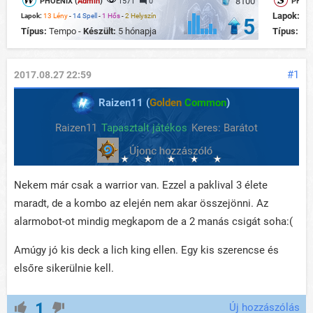
8100
PHOENIX (
Admin
)
1571
0
PHOEN
Lapok:
13
Lapok:
13 Lény
-
14 Spell
-
1 Hős
-
2 Helyszín
5
Típus:
Tempo -
Készült:
5 hónapja
Típus:
Te
#1
2017.08.27 22:59
Raizen11 (
Golden
Common
)
Raizen11
Tapasztalt játékos
Keres: Barátot
Nekem már csak a warrior van. Ezzel a paklival 3 élete
maradt, de a kombo az elején nem akar összejönni. Az
alarmobot-ot mindig megkapom de a 2 manás csigát soha:(
Amúgy jó kis deck a lich king ellen. Egy kis szerencse és
elsőre sikerülnie kell.
1
Új hozzászólás