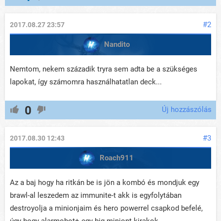
#2
2017.08.27 23:57
Nandito
Nemtom, nekem századik tryra sem adta be a szükséges
lapokat, így számomra használhatatlan deck...
0
Új hozzászólás
#3
2017.08.30 12:43
Roach911
Az a baj hogy ha ritkán be is jön a kombó és mondjuk egy
brawl-al leszedem az immunite-t akk is egyfolytában
destroyolja a minionjaim és hero powerrel csapkod befelé,
úgy hogy alarmobot+ egy big miniont kirakok ...