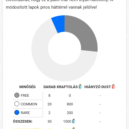
módosított lapok piros háttérrel vannak jelölve!
MINŐSÉG
DARAB
KRAFTOLÁS
HIÁNYZÓ DUST
FREE
8
0
-
COMMON
20
800
-
RARE
2
200
-
ÖSSZESEN:
30
1000
-