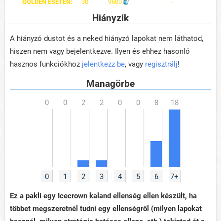
GOLDEN ESETÉN:
30
9600
-
Hiányzik
A hiányzó dustot és a neked hiányzó lapokat nem láthatod,
hiszen nem vagy bejelentkezve. Ilyen és ehhez hasonló
hasznos funkciókhoz
jelentkezz be
, vagy
regisztrálj
!
Managörbe
0
1
2
3
4
5
6
7+
Ez a pakli egy Icecrown kaland ellenség ellen készült, ha
többet megszeretnél tudni egy ellenségről (milyen lapokat