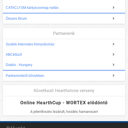
CATACLYSM kártyacsomag nyitás
Összes fórum
Partnereink
Szukits Internetes Könyváruház
ABCkitüző
Diablo - Hungary
Partnereinkről bővebben
Következő Hearthstone verseny
Online HearthCup - WORTEX elődöntő
A jelentkezés lezárult, kezdés hamarosan!