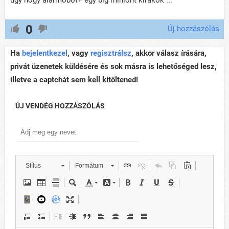
0
Új hozzászólás
Ha
bejelentkezel
, vagy
regisztrálsz
, akkor válasz írására,
privát üzenetek küldésére és sok másra is lehetőséged lesz,
illetve a captchát sem kell kitöltened!
ÚJ VENDÉG HOZZÁSZÓLÁS
Stílus
Formátum