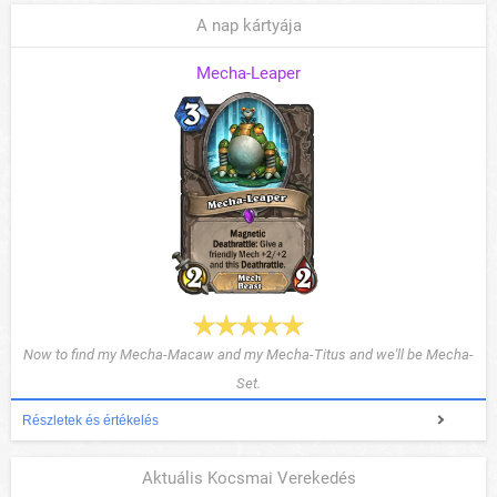
A nap kártyája
Mecha-Leaper
Now to find my Mecha-Macaw and my Mecha-Titus and we'll be Mecha-
Set.
Részletek és értékelés
Aktuális Kocsmai Verekedés