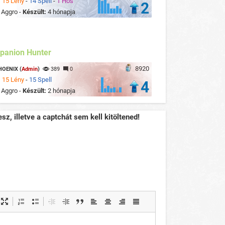
:
15 Lény
-
14 Spell
-
1 Hős
2
:
Aggro -
Készült:
4 hónapja
panion Hunter
8920
HOENIX (
Admin
)
389
0
:
15 Lény
-
15 Spell
4
:
Aggro -
Készült:
2 hónapja
sz, illetve a captchát sem kell kitöltened!