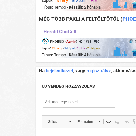
Lapok:
13 Lény
-
16 Spell
-
1 Hős
Típus:
Tempo -
Készült:
2 hónapja
MÉG TÖBB PAKLI A FELTÖLTŐTŐL
(
PHOE
Herald ChoGall
PHOENIX (
Admin
)
1568
0
Lapok:
13 Lény
-
14 Spell
-
1 Hős
-
2 Helyszín
Típus:
Tempo -
Készült:
4 hónapja
Ha
bejelentkezel
, vagy
regisztrálsz
, akkor vála
ÚJ VENDÉG HOZZÁSZÓLÁS
Stílus
Formátum