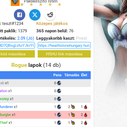
:
teszt#1234
Közepes játékos
tt paklik:
1379
365 napon belül:
76
rtékelés:
2.09 (Jó)
Leggyakoribb kaszt:
Priest
Rogue
lapok
(14 db)
Pana
Támadás
Élet
tab
x1
0
ation
x1
0
wstep
x1
0
Plunderer
x1
1
2
1
urglar
x1
1
1
2
Thief
x1
1
1
2