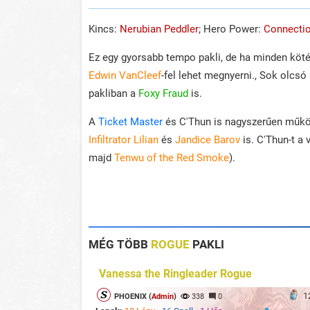
Kincs:
Nerubian Peddler
; Hero Power:
Connecti
Ez egy gyorsabb tempo pakli, de ha minden köté
Edwin VanCleef
-fel lehet megnyerni., Sok olcsó 
pakliban a
Foxy Fraud
is.
A
Ticket Master
és C'Thun is nagyszerűen műkö
Infiltrator Lilian
és
Jandice Barov
is. C'Thun-t a 
majd
Tenwu of the Red Smoke
).
MÉG TÖBB
ROGUE
PAKLI
Vanessa the Ringleader Rogue
1
PHOENIX (
Admin
)
338
0