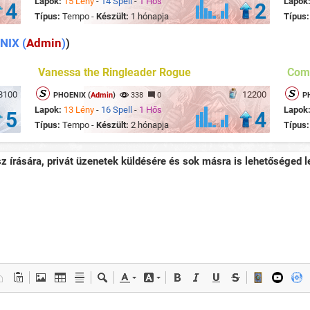
Lapok:
15 Lény
-
14 Spell
-
1 Hős
Lapok
4
2
Típus:
Tempo -
Készült:
1 hónapja
Típus
NIX (
Admin
)
)
Vanessa the Ringleader Rogue
Com
8100
12200
PHOENIX (
Admin
)
338
0
P
Lapok:
13 Lény
-
16 Spell
-
1 Hős
Lapok
5
4
Típus:
Tempo -
Készült:
2 hónapja
Típus
sz írására, privát üzenetek küldésére és sok másra is lehetőséged le