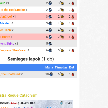
raud
x1
2
3
2
of the Red Smoke
x1
2
3
2
VanCleef
x1
3
2
2
 Master
x1
3
4
3
tor Lilian
x1
4
4
2
e Barov
x1
5
2
1
lent Strike
x1
5
Empress Shek'zara
x1
6
5
7
Semleges lapok
(1 db)
Mana
Támadás
Élet
, the Shattered
x1
10
6
6
stra Rogue Cataclysm
9640
HOENIX (
Admin
)
499
0