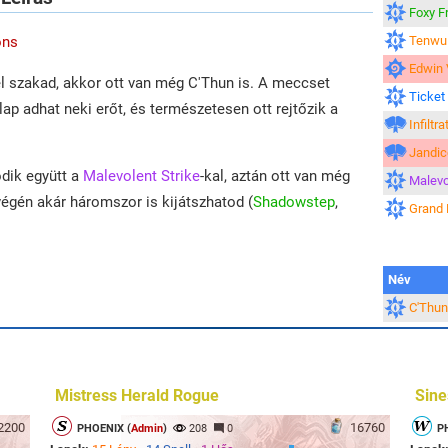
Foxy F
ons
Tenwu 
Edwin 
l szakad, akkor ott van még C'Thun is. A meccset
Ticket
lap adhat neki erőt, és természetesen ott rejtőzik a
Infiltra
Jandic
dik együtt a
Malevolent Strike
-kal, aztán ott van még
Malevo
végén akár háromszor is kijátszhatod (
Shadowstep
,
Grand 
Név
C'Thun
Mistress Herald Rogue
Sine
2200
16760
PHOENIX (
Admin
)
208
0
P