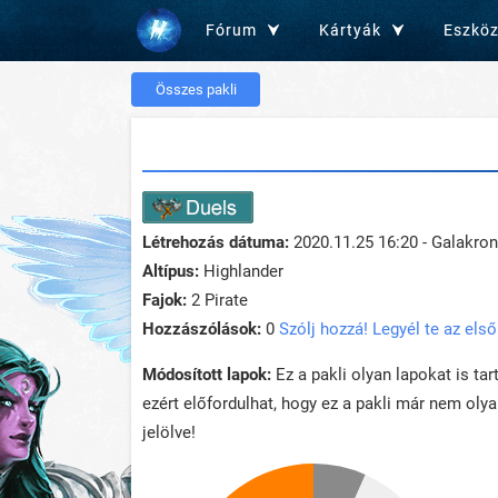
Fórum
Kártyák
Eszkö
Összes pakli
Létrehozás dátuma:
2020.11.25 16:20 - Galakro
Altípus:
Highlander
Fajok:
2 Pirate
Hozzászólások:
0
Szólj hozzá! Legyél te az első
Módosított lapok:
Ez a pakli olyan lapokat is ta
ezért előfordulhat, hogy ez a pakli már nem oly
jelölve!