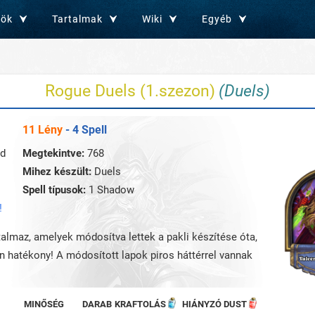
zök
Tartalmak
Wiki
Egyéb
Rogue Duels (1.szezon)
(Duels)
11 Lény
- 4 Spell
nd
Megtekintve:
768
Mihez készült:
Duels
Spell típusok:
1 Shadow
!
rtalmaz, amelyek módosítva lettek a pakli készítése óta,
an hatékony! A módosított lapok piros háttérrel vannak
MINŐSÉG
DARAB
KRAFTOLÁS
HIÁNYZÓ DUST