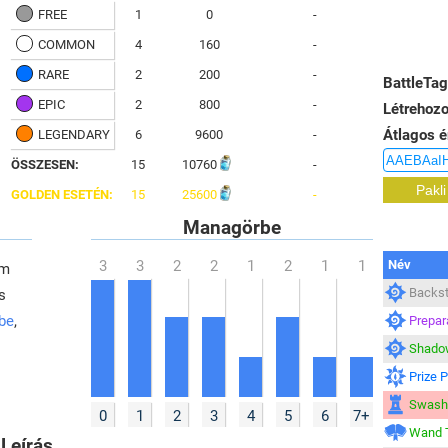
FREE
1
0
-
COMMON
4
160
-
RARE
2
200
-
BattleTag
EPIC
2
800
-
Létrehozo
Átlagos é
LEGENDARY
6
9600
-
ÖSSZESEN:
15
10760
-
GOLDEN ESETÉN:
15
25600
-
Managörbe
Név
em
Backs
s
 be
,
Prepar
Shado
Prize 
Swashb
0
1
2
3
4
5
6
7+
Wand 
Leírás