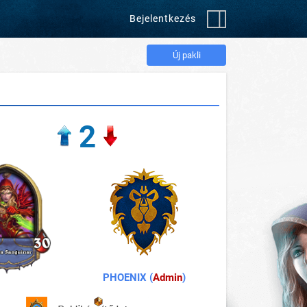
Bejelentkezés
Új pakli
2
PHOENIX (
Admin
)