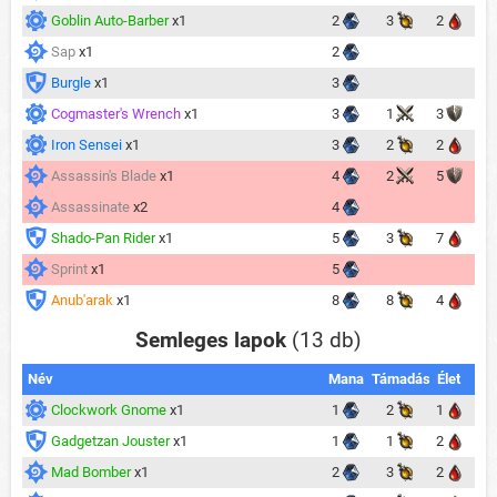
Goblin Auto-Barber
x1
2
3
2
Sap
x1
2
Burgle
x1
3
Cogmaster's Wrench
x1
3
1
3
Iron Sensei
x1
3
2
2
Assassin's Blade
x1
4
2
5
Assassinate
x2
4
Shado-Pan Rider
x1
5
3
7
Sprint
x1
5
Anub'arak
x1
8
8
4
Semleges lapok
(13 db)
Név
Mana
Támadás
Élet
Clockwork Gnome
x1
1
2
1
Gadgetzan Jouster
x1
1
1
2
Mad Bomber
x1
2
3
2