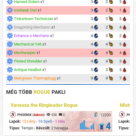
Harvest Golem
x1
3
2
3
Ironbeak Owl
x1
3
2
1
Tinkertown Technician
x1
3
3
3
Dragonling Mechanic
x1
4
2
4
Enhance-o Mechano
x1
4
3
2
Mechanical Yeti
x1
4
4
5
Mechwarper
x1
4
4
4
Piloted Shredder
x1
4
4
3
Antique Healbot
x1
5
3
3
Mekgineer Thermaplugg
x1
9
9
7
MÉG TÖBB
ROGUE
PAKLI
Vanessa the Ringleader Rogue
Mistre
12200
PHOENIX (
Admin
)
338
0
PHOEN
Lapok:
13 Lény
-
16 Spell
-
1 Hős
Lapok:
15
4
Típus:
Tempo -
Készült:
2 hónapja
Típus:
Te