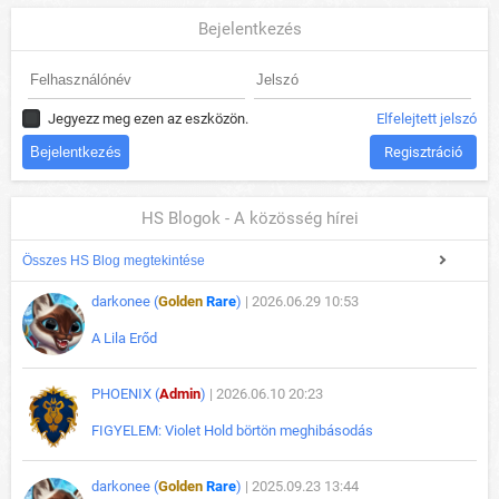
Bejelentkezés
Jegyezz meg ezen az eszközön.
Elfelejtett jelszó
Regisztráció
HS Blogok - A közösség hírei
Összes HS Blog megtekintése
darkonee (
Golden
Rare
)
| 2026.06.29 10:53
A Lila Erőd
PHOENIX (
Admin
)
| 2026.06.10 20:23
FIGYELEM: Violet Hold börtön meghibásodás
darkonee (
Golden
Rare
)
| 2025.09.23 13:44