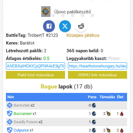
BattleTag:
TróbertT #2123
Közepes játékos
Keres:
Barátot
Létrehozott paklik:
2
365 napon belül:
0
Átlagos értékelés:
0.5
Leggyakoribb kaszt:
Priest
Rogue
lapok
(17 db)
Név
Pana
Támadás
Élet
Backstab
x2
0
Buccaneer
x1
1
2
1
Deadly Poison
x2
1
Cutpurse
x1
2
2
2