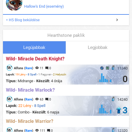
Hallow's End (esemény)
+ HS Blog beküldése
Hearthstone paklik
Legújabbak
Legjobbak
Wild- Miracle Death Knight?
11840
Alfons (
Rare
)
11
0
Lapok:
19 Lény
-
8 Spell
-
1 Fegyver
-
2 Helyszín
0
Típus:
Midrange -
Készült:
4 órája
Wild- Miracle Warlock?
14240
Alfons (
Rare
)
63
0
Lapok:
22 Lény
-
8 Spell
3
Típus:
Combo -
Készült:
6 napja
Wild- Miracle Warrior?
12320
Alfons (
Rare
)
111
0