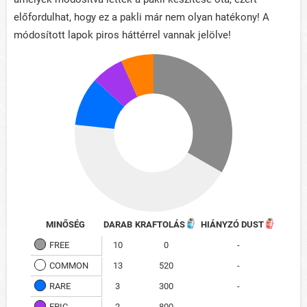
előfordulhat, hogy ez a pakli már nem olyan hatékony! A
módosított lapok piros háttérrel vannak jelölve!
MINŐSÉG
DARAB
KRAFTOLÁS
HIÁNYZÓ DUST
FREE
10
0
-
COMMON
13
520
-
RARE
3
300
-
EPIC
2
800
-