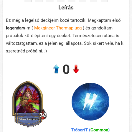
Leírás
Ez még a legelső deckjeim közé tartozik. Megkaptam első
legendary
-m (
Mekgineer Thermaplugg
) és gondoltam
próbálok köré építeni egy decket. Természetesen utána is
változtatgattam, ez a jelenlegi állapota. Sok sikert vele, ha ki
szeretnéd próbálni. ;)
0
TróbertT (
Common
)