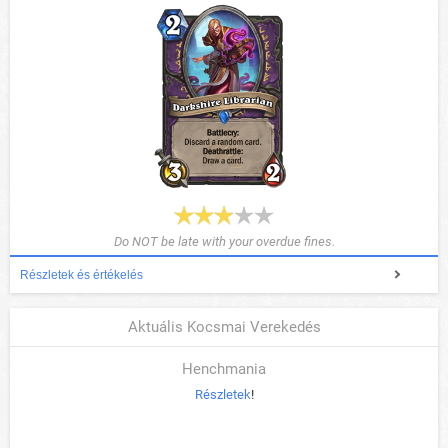
Do NOT be late with your overdue fines.
Részletek és értékelés
Aktuális Kocsmai Verekedés
Henchmania
Részletek
!