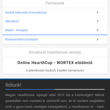
Partnereink
Szukits Internetes Könyváruház
ABCkitüző
Diablo - Hungary
Partnereinkről bővebben
Következő Hearthstone verseny
Online HearthCup - WORTEX elődöntő
A jelentkezés lezárult, kezdés hamarosan!
Rólunk!
Magyar Hearthstone​ rajongói oldal 2013 óta a közösségért! Nálunk
garantáltan nem maradsz le semmiről sem, és itt mindent megtalálsz
erről a gyors-iramú stratégiai kártyajátékról, a Hearthstone-ról - hírek,