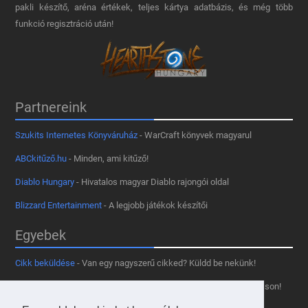
pakli készítő, aréna értékek, teljes kártya adatbázis, és még több
funkció regisztráció után!
Partnereink
Szukits Internetes Könyváruház
- WarCraft könyvek magyarul
ABCkitűző.hu
- Minden, ami kitűző!
Diablo Hungary
- Hivatalos magyar Diablo rajongói oldal
Blizzard Entertainment
- A legjobb játékok készítői
Egyebek
Cikk beküldése
- Van egy nagyszerű cikked? Küldd be nekünk!
Támogass minket
- Tetszik az oldal? Segíts, hogy fennmaradhasson!