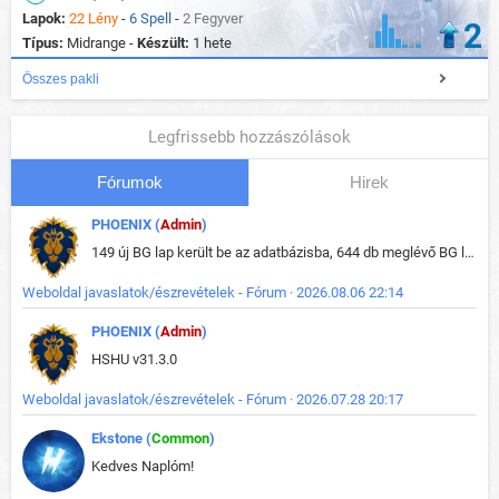
Lapok:
22 Lény
-
6 Spell
-
2 Fegyver
2
Típus:
Midrange -
Készült:
1 hete
Összes pakli
Legfrissebb hozzászólások
Fórumok
Hirek
PHOENIX (
Admin
)
149 új BG lap került be az adatbázisba, 644 db meglévő BG lap módosult, bekerültek az új képek a megváltozott lapokhoz is.
Weboldal javaslatok/észrevételek - Fórum · 2026.08.06 22:14
PHOENIX (
Admin
)
HSHU v31.3.0
Weboldal javaslatok/észrevételek - Fórum · 2026.07.28 20:17
Ekstone (
Common
)
Kedves Naplóm!