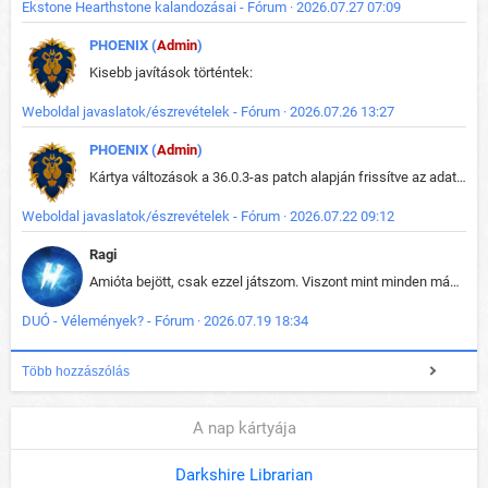
Ekstone Hearthstone kalandozásai - Fórum · 2026.07.27 07:09
PHOENIX (
Admin
)
Kisebb javítások történtek:
Weboldal javaslatok/észrevételek - Fórum · 2026.07.26 13:27
PHOENIX (
Admin
)
Kártya változások a 36.0.3-as patch alapján frissítve az adatbázisban (képek is cserélve).
Weboldal javaslatok/észrevételek - Fórum · 2026.07.22 09:12
Ragi
Amióta bejött, csak ezzel játszom. Viszont mint minden más - akár az alapjáték is, ez is baromira összetett lett. Néha már pár kör után is esélytelen az egész. Vagy irreállisan túltápol valaki, vagy lelép a partner, vagy csak hülye mint a segg. És amikor eljönne az én időm, na akkor jön el mindenki másé is. Engem jobban érdekelne, hogy ki milyen ratingen szokott játszani. Na ez lenne egy érdekes adat.
DUÓ - Vélemények? - Fórum · 2026.07.19 18:34
Több hozzászólás
A nap kártyája
Darkshire Librarian