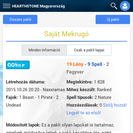
HEARTHSTONE
Magyarország
Összes pakli
Új pakli
Saját Mekrugó
Minden információ
Csak a pakli lapjai
19 Lény
- 9 Spell
- 2
Fegyver
Létrehozás dátuma:
Megtekintve:
1 828
2015.10.26 20:20 - Naxxramas
Mihez készült:
Ranked
Fajok:
1 Beast - 1 Pirate - 2
Spell típusok:
2 Nature
Undead
Hozzászólások:
0
Szólj hozzá!
Legyél te az első!
Módosított lapok:
Ez a pakli olyan lapokat is tartalmaz,
amelyek módosítva lettek a pakli készítése óta, ezért