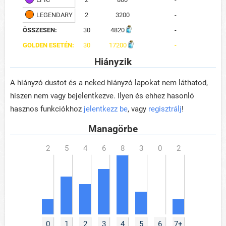
LEGENDARY
2
3200
-
ÖSSZESEN:
30
4820
-
GOLDEN ESETÉN:
30
17200
-
Hiányzik
A hiányzó dustot és a neked hiányzó lapokat nem láthatod,
hiszen nem vagy bejelentkezve. Ilyen és ehhez hasonló
hasznos funkciókhoz
jelentkezz be
, vagy
regisztrálj
!
Managörbe
0
1
2
3
4
5
6
7+