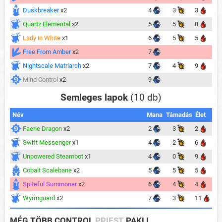
Duskbreaker
x2
4
3
3
Quartz Elemental
x2
5
5
8
Lady in White
x1
6
5
5
Free From Amber
x2
7
Nightscale Matriarch
x2
7
4
9
Mind Control
x2
9
Semleges lapok
(10 db)
Név
Mana
Támadás
Élet
Faerie Dragon
x2
2
3
2
Swift Messenger
x1
4
2
6
Unpowered Steambot
x1
4
0
9
Cobalt Scalebane
x2
5
5
5
Spiteful Summoner
x2
6
4
4
Wyrmguard
x2
7
3
11
MÉG TÖBB CONTROL
PRIEST
PAKLI