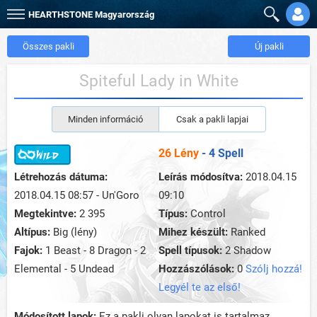
HEARTHSTONE
Magyarország
Összes pakli
Új pakli
Spiteful Lady in White
Minden információ
Csak a pakli lapjai
26 Lény
- 4 Spell
Létrehozás dátuma:
Leírás módosítva:
2018.04.15
2018.04.15 08:57 - Un'Goro
09:10
Megtekintve:
2 395
Típus:
Control
Altípus:
Big (lény)
Mihez készült:
Ranked
Fajok:
1 Beast - 8 Dragon - 2
Spell típusok:
2 Shadow
Elemental - 5 Undead
Hozzászólások:
0
Szólj hozzá!
Legyél te az első!
Módosított lapok:
Ez a pakli olyan lapokat is tartalmaz,