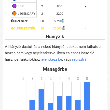
EPIC
2
800
-
LEGENDARY
2
3200
-
ÖSSZESEN:
30
5320
-
GOLDEN ESETÉN:
30
21600
-
Hiányzik
A hiányzó dustot és a neked hiányzó lapokat nem láthatod,
hiszen nem vagy bejelentkezve. Ilyen és ehhez hasonló
hasznos funkciókhoz
jelentkezz be
, vagy
regisztrálj
!
Managörbe