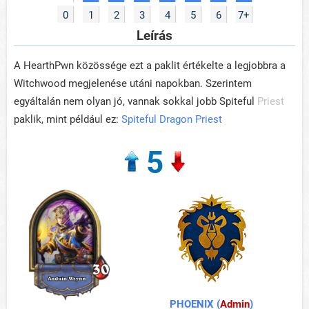
0
1
2
3
4
5
6
7+
Leírás
A HearthPwn közössége ezt a paklit értékelte a legjobbra a
Witchwood megjelenése utáni napokban. Szerintem
egyáltalán nem olyan jó, vannak sokkal jobb Spiteful
Priest
paklik, mint például ez:
Spiteful Dragon Priest
5
PHOENIX (
Admin
)