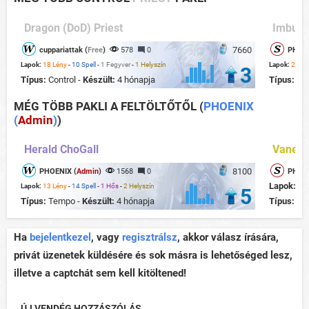
Dragon (DoD) Priest
Imbue 
7660
cuppariattak (
Free
)
578
0
PHOEN
Lapok:
18 Lény
-
10 Spell
-
1 Fegyver
-
1 Helyszín
Lapok:
20 Lé
3
Típus:
Control -
Készült:
4 hónapja
Típus:
Con
MÉG TÖBB PAKLI A FELTÖLTŐTŐL
(
PHOENIX
(
Admin
)
)
Herald ChoGall
Vaness
8100
PHOENIX (
Admin
)
1568
0
PHOEN
Lapok:
13
Lapok:
13 Lény
-
14 Spell
-
1 Hős
-
2 Helyszín
5
Típus:
Tempo -
Készült:
4 hónapja
Típus:
Te
Ha
bejelentkezel
, vagy
regisztrálsz
, akkor válasz írására,
privát üzenetek küldésére és sok másra is lehetőséged lesz,
illetve a captchát sem kell kitöltened!
ÚJ VENDÉG HOZZÁSZÓLÁS