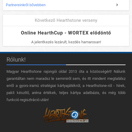
Partnereinkről bővebben
Következő Hearthstone verseny
Online HearthCup - WORTEX elődöntő
A jelentkezés lezárult, kezdés hamarosan!
Rólunk!
Magyar Hearthstone​ rajongói oldal 2013 óta a közösségért! Nálunk
garantáltan nem maradsz le semmiről sem, és itt mindent megtalálsz
erről a gyors-iramú stratégiai kártyajátékról, a Hearthstone-ról - hírek,
pakli készítő, aréna értékek, teljes kártya adatbázis, és még több
funkció regisztráció után!