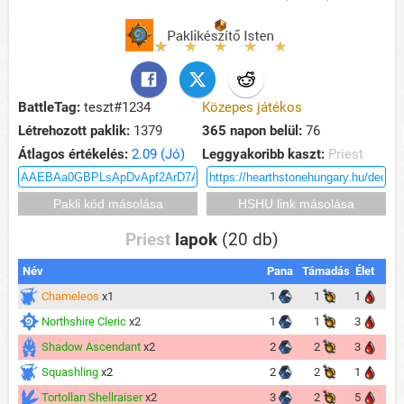
BattleTag:
teszt#1234
Közepes játékos
Létrehozott paklik:
1379
365 napon belül:
76
Átlagos értékelés:
2.09 (Jó)
Leggyakoribb kaszt:
Priest
Priest
lapok
(20 db)
Név
Pana
Támadás
Élet
Chameleos
x1
1
1
1
Northshire Cleric
x2
1
1
3
Shadow Ascendant
x2
2
2
3
Squashling
x2
2
2
1
Tortollan Shellraiser
x2
3
2
5