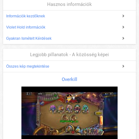
Hasznos információk
Információk kezdőknek
Violet Hold információk
Gyakran Ismételt Kérdések
Legjobb pillanatok - A közösség képei
Összes kép megtekintése
Overkill