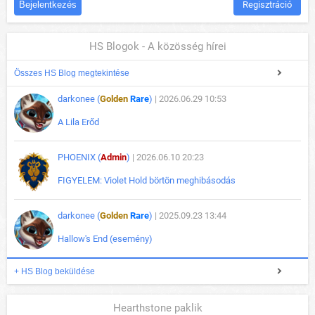
Regisztráció
HS Blogok - A közösség hírei
Összes HS Blog megtekintése
darkonee (
Golden
Rare
)
| 2026.06.29 10:53
A Lila Erőd
PHOENIX (
Admin
)
| 2026.06.10 20:23
FIGYELEM: Violet Hold börtön meghibásodás
darkonee (
Golden
Rare
)
| 2025.09.23 13:44
Hallow's End (esemény)
+ HS Blog beküldése
Hearthstone paklik