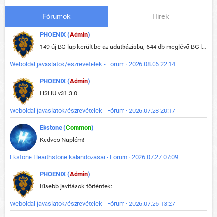
Fórumok
Hirek
PHOENIX (
Admin
)
149 új BG lap került be az adatbázisba, 644 db meglévő BG lap módosult, bekerültek az új képek a megváltozott lapokhoz is.
Weboldal javaslatok/észrevételek - Fórum · 2026.08.06 22:14
PHOENIX (
Admin
)
HSHU v31.3.0
Weboldal javaslatok/észrevételek - Fórum · 2026.07.28 20:17
Ekstone (
Common
)
Kedves Naplóm!
Ekstone Hearthstone kalandozásai - Fórum · 2026.07.27 07:09
PHOENIX (
Admin
)
Kisebb javítások történtek:
Weboldal javaslatok/észrevételek - Fórum · 2026.07.26 13:27