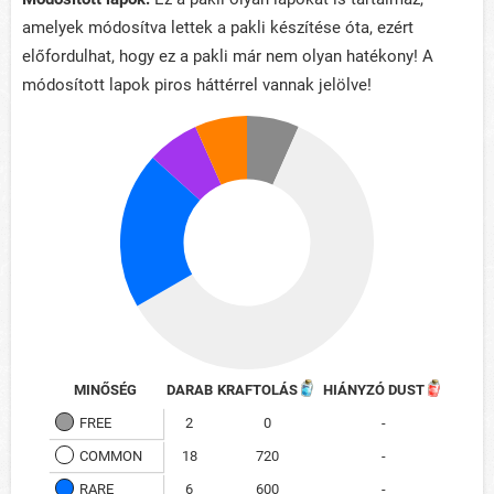
amelyek módosítva lettek a pakli készítése óta, ezért
előfordulhat, hogy ez a pakli már nem olyan hatékony! A
módosított lapok piros háttérrel vannak jelölve!
MINŐSÉG
DARAB
KRAFTOLÁS
HIÁNYZÓ DUST
FREE
2
0
-
COMMON
18
720
-
RARE
6
600
-