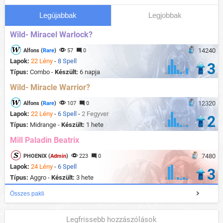
Legújabbak
Legjobbak
Wild- Miracel Warlock?
14240
Alfons (
Rare
)
57
0
Lapok:
22 Lény
-
8 Spell
3
Típus:
Combo -
Készült:
6 napja
Wild- Miracle Warrior?
12320
Alfons (
Rare
)
107
0
Lapok:
22 Lény
-
6 Spell
-
2 Fegyver
2
Típus:
Midrange -
Készült:
1 hete
Mill Paladin Beatrix
7480
PHOENIX (
Admin
)
223
0
Lapok:
24 Lény
-
6 Spell
3
Típus:
Aggro -
Készült:
3 hete
Összes pakli
Legfrissebb hozzászólások