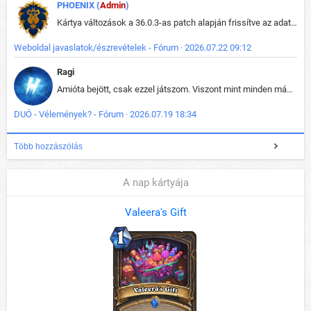
PHOENIX (
Admin
)
Kártya változások a 36.0.3-as patch alapján frissítve az adatbázisban (képek is cserélve).
Weboldal javaslatok/észrevételek - Fórum · 2026.07.22 09:12
Ragi
Amióta bejött, csak ezzel játszom. Viszont mint minden más - akár az alapjáték is, ez is baromira összetett lett. Néha már pár kör után is esélytelen az egész. Vagy irreállisan túltápol valaki, vagy lelép a partner, vagy csak hülye mint a segg. És amikor eljönne az én időm, na akkor jön el mindenki másé is. Engem jobban érdekelne, hogy ki milyen ratingen szokott játszani. Na ez lenne egy érdekes adat.
DUÓ - Vélemények? - Fórum · 2026.07.19 18:34
Több hozzászólás
A nap kártyája
Valeera's Gift