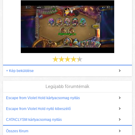
+ Kép beküldése
Legújabb fórumtémák
Escape from Violet Hold kártyacsomag nyitás
Escape from Violet Hold nyitó kibeszélő
CATACLYSM kártyacsomag nyitás
Összes fórum