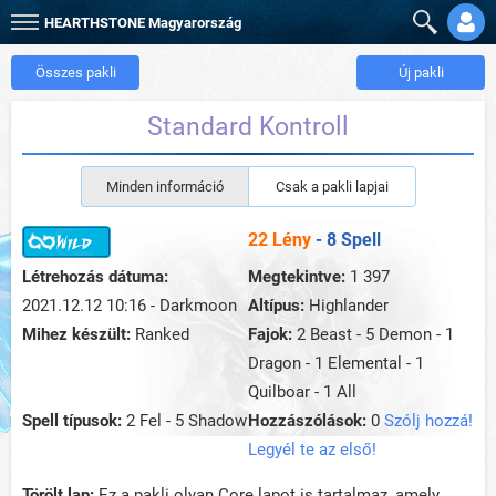
HEARTHSTONE
Magyarország
Összes pakli
Új pakli
Standard Kontroll
Minden információ
Csak a pakli lapjai
22 Lény
- 8 Spell
Létrehozás dátuma:
Megtekintve:
1 397
2021.12.12 10:16 - Darkmoon
Altípus:
Highlander
Mihez készült:
Ranked
Fajok:
2 Beast - 5 Demon - 1
Dragon - 1 Elemental - 1
Quilboar - 1 All
Spell típusok:
2 Fel - 5 Shadow
Hozzászólások:
0
Szólj hozzá!
Legyél te az első!
Törölt lap:
Ez a pakli olyan Core lapot is tartalmaz, amely