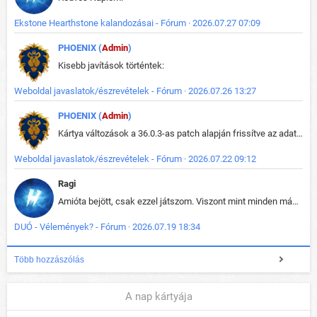
Ekstone Hearthstone kalandozásai - Fórum · 2026.07.27 07:09
PHOENIX (
Admin
)
Kisebb javítások történtek:
Weboldal javaslatok/észrevételek - Fórum · 2026.07.26 13:27
PHOENIX (
Admin
)
Kártya változások a 36.0.3-as patch alapján frissítve az adatbázisban (képek is cserélve).
Weboldal javaslatok/észrevételek - Fórum · 2026.07.22 09:12
Ragi
Amióta bejött, csak ezzel játszom. Viszont mint minden más - akár az alapjáték is, ez is baromira összetett lett. Néha már pár kör után is esélytelen az egész. Vagy irreállisan túltápol valaki, vagy lelép a partner, vagy csak hülye mint a segg. És amikor eljönne az én időm, na akkor jön el mindenki másé is. Engem jobban érdekelne, hogy ki milyen ratingen szokott játszani. Na ez lenne egy érdekes adat.
DUÓ - Vélemények? - Fórum · 2026.07.19 18:34
Több hozzászólás
A nap kártyája