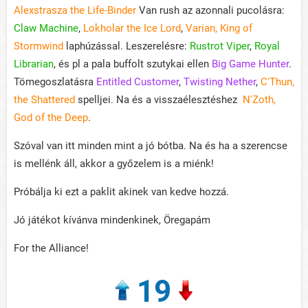
Alexstrasza the Life-Binder
Van rush az azonnali pucolásra:
Claw Machine
,
Lokholar the Ice Lord
,
Varian, King of
Stormwind
laphúzással. Leszerelésre:
Rustrot Viper
,
Royal
Librarian
, és pl a pala buffolt szutykai ellen
Big Game Hunter
.
Tömegoszlatásra
Entitled Customer
,
Twisting Nether
,
C'Thun,
the Shattered
spelljei. Na és a visszaélesztéshez
N'Zoth,
God of the Deep
.
Szóval van itt minden mint a jó bótba. Na és ha a szerencse
is mellénk áll, akkor a győzelem is a miénk!
Próbálja ki ezt a paklit akinek van kedve hozzá.
Jó játékot kívánva mindenkinek, Öregapám
For the Alliance!
19