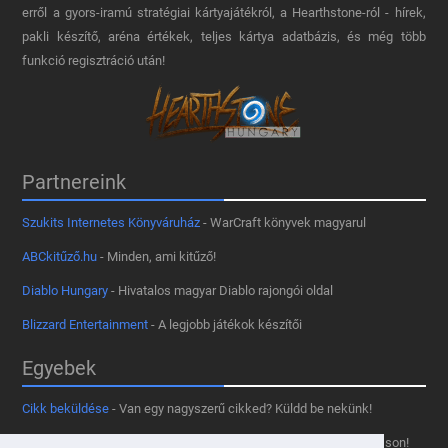
erről a gyors-iramú stratégiai kártyajátékról, a Hearthstone-ról - hírek,
pakli készítő, aréna értékek, teljes kártya adatbázis, és még több
funkció regisztráció után!
Partnereink
Szukits Internetes Könyváruház
- WarCraft könyvek magyarul
ABCkitűző.hu
- Minden, ami kitűző!
Diablo Hungary
- Hivatalos magyar Diablo rajongói oldal
Blizzard Entertainment
- A legjobb játékok készítői
Egyebek
Cikk beküldése
- Van egy nagyszerű cikked? Küldd be nekünk!
Támogass minket
- Tetszik az oldal? Segíts, hogy fennmaradhasson!