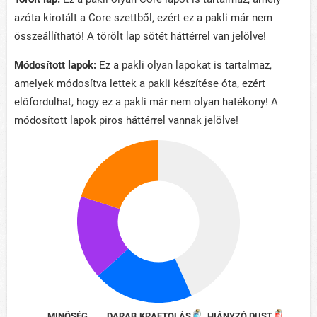
azóta kirotált a Core szettből, ezért ez a pakli már nem
összeállítható! A törölt lap sötét háttérrel van jelölve!
Módosított lapok:
Ez a pakli olyan lapokat is tartalmaz,
amelyek módosítva lettek a pakli készítése óta, ezért
előfordulhat, hogy ez a pakli már nem olyan hatékony! A
módosított lapok piros háttérrel vannak jelölve!
MINŐSÉG
DARAB
KRAFTOLÁS
HIÁNYZÓ DUST