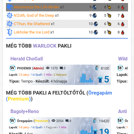
Alexstrasza the Life-Binder
x1
9
8
8
N'Zoth, God of the Deep
x1
9
5
7
C'Thun, the Shattered
x1
10
6
6
Lokholar the Ice Lord
x1
10
8
8
MÉG TÖBB
WARLOCK
PAKLI
Herald ChoGall
Wild- M
8100
PHOENIX (
Admin
)
1570
0
Alfons
Lapok:
22
Lapok:
13 Lény
-
14 Spell
-
1 Hős
-
2 Helyszín
5
Típus:
Tempo -
Készült:
4 hónapja
Típus:
Co
MÉG TÖBB PAKLI A FELTÖLTŐTŐL
(
Öregapám
(
Premium
)
)
Bagoly+Reno
Anti m
19420
Öregapám (
Premium
)
2054
8
Örega
Lapok:
14 Lény
-
14 Spell
-
1 Fegyver
-
1 Hős
Lapok:
19 Lé
19
Készült:
4 éve
Típus:
Con