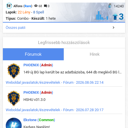
14240
Alfons (
Rare
)
68
0
Lapok:
22 Lény
-
8 Spell
3
Típus:
Combo -
Készült:
1 hete
Összes pakli
Legfrissebb hozzászólások
Fórumok
Hirek
PHOENIX (
Admin
)
149 új BG lap került be az adatbázisba, 644 db meglévő BG lap módosult, bekerültek az új képek a megváltozott lapokhoz is.
Weboldal javaslatok/észrevételek - Fórum · 2026.08.06 22:14
PHOENIX (
Admin
)
HSHU v31.3.0
Weboldal javaslatok/észrevételek - Fórum · 2026.07.28 20:17
Ekstone (
Common
)
Kedves Naplóm!