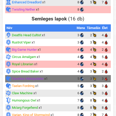
Enhanced Dreadlord
x1
8
5
7
Twisting Nether
x1
8
Semleges lapok
(16 db)
Név
Mana
Támadás
Élet
Death's Head Cultist
x1
3
2
4
Rustrot Viper
x1
3
3
4
Big Game Hunter
x1
4
4
2
Circus Amalgam
x1
4
4
5
Royal Librarian
x1
4
4
4
Spice Bread Baker
x1
4
3
2
Faceless Manipulator
x1
5
3
3
Taelan Fordring
x1
5
3
3
Claw Machine
x1
6
6
3
Humongous Owl
x1
7
8
4
Mo'arg Forgefiend
x1
8
8
8
Varian, King of Stormwind
x1
8
7
7