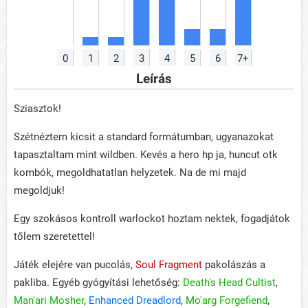
0
1
2
3
4
5
6
7+
Leírás
Sziasztok!
Szétnéztem kicsit a standard formátumban, ugyanazokat
tapasztaltam mint wildben. Kevés a hero hp ja, huncut otk
kombók, megoldhatatlan helyzetek. Na de mi majd
megoldjuk!
Egy szokásos kontroll warlockot hoztam nektek, fogadjátok
tőlem szeretettel!
Játék elejére van pucolás,
Soul Fragment
pakolászás a
pakliba. Egyéb gyógyítási lehetőség:
Death's Head Cultist
,
Man'ari Mosher
,
Enhanced Dreadlord
,
Mo'arg Forgefiend
,