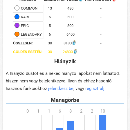
COMMON
13
480
-
RARE
6
500
-
EPIC
5
800
-
LEGENDARY
6
6400
-
ÖSSZESEN:
30
8180
-
GOLDEN ESETÉN:
30
24800
-
Hiányzik
A hiányzó dustot és a neked hiányzó lapokat nem láthatod,
hiszen nem vagy bejelentkezve. Ilyen és ehhez hasonló
hasznos funkciókhoz
jelentkezz be
, vagy
regisztrálj
!
Managörbe