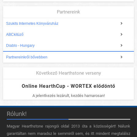
Partnereink
Szukits Internetes Könyváruház
ABCkitüző
Diablo - Hungary
Partnereinkről bővebben
Következő Hearthstone verseny
Online HearthCup - WORTEX elődöntő
A jelentkezés lezárult, kezdés hamarosan!
Rólunk!
Magyar Hearthstone​ rajongói oldal 2013 óta a közösségért! Nálunk
garantáltan nem maradsz le semmiről sem, és itt mindent megtalálsz