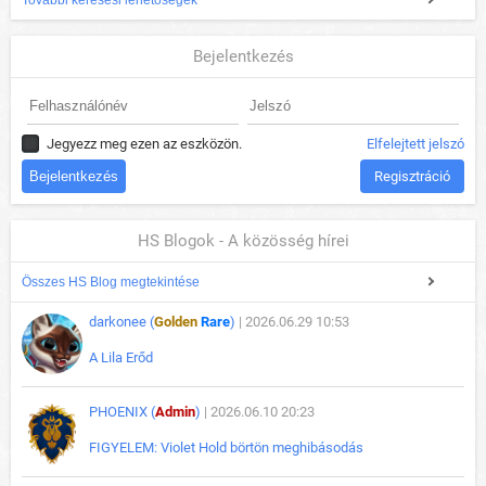
Bejelentkezés
Jegyezz meg ezen az eszközön.
Elfelejtett jelszó
Regisztráció
HS Blogok - A közösség hírei
Összes HS Blog megtekintése
darkonee (
Golden
Rare
)
| 2026.06.29 10:53
A Lila Erőd
PHOENIX (
Admin
)
| 2026.06.10 20:23
FIGYELEM: Violet Hold börtön meghibásodás