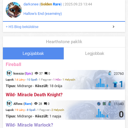
darkonee (
Golden
Rare
)
| 2025.09.23 13:44
Hallow's End (esemény)
+ HS Blog beküldése
Hearthstone paklik
Legújabbak
Legjobbak
Fireball
23760
kossza (
Epic
)
37
0
Lapok:
14 Lény
-
10 Spell
-
1 Fegyver
-
1 Hős
-
1 Helyszín
1
Típus:
Midrange -
Készült:
18 órája
Wild- Miracle Death Knight?
11840
Alfons (
Rare
)
28
0
Lapok:
19 Lény
-
8 Spell
-
1 Fegyver
-
2 Helyszín
0
Típus:
Midrange -
Készült:
1 napja
Wild- Miracle Warlock?