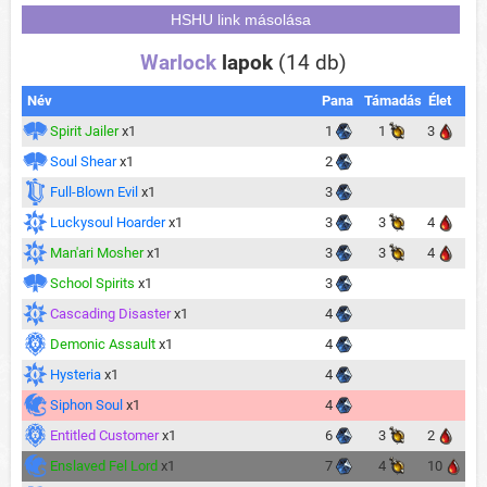
Warlock
lapok
(14 db)
Név
Pana
Támadás
Élet
Spirit Jailer
x1
1
1
3
Soul Shear
x1
2
Full-Blown Evil
x1
3
Luckysoul Hoarder
x1
3
3
4
Man'ari Mosher
x1
3
3
4
School Spirits
x1
3
Cascading Disaster
x1
4
Demonic Assault
x1
4
Hysteria
x1
4
Siphon Soul
x1
4
Entitled Customer
x1
6
3
2
Enslaved Fel Lord
x1
7
4
10