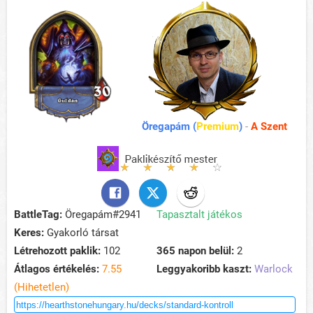
Öregapám (
Premium
)
-
A Szent
BattleTag:
Öregapám#2941
Tapasztalt játékos
Keres:
Gyakorló társat
Létrehozott paklik:
102
365 napon belül:
2
Átlagos értékelés:
7.55
Leggyakoribb kaszt:
Warlock
(Hihetetlen)