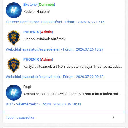
Ekstone (
Common
)
Kedves Naplóm!
Ekstone Hearthstone kalandozásai - Fórum · 2026.07.27 07:09
PHOENIX (
Admin
)
Kisebb javítások történtek:
Weboldal javaslatok/észrevételek - Fórum · 2026.07.26 13:27
PHOENIX (
Admin
)
Kártya változások a 36.0.3-as patch alapján frissítve az adatbázisban (képek is cserélve).
Weboldal javaslatok/észrevételek - Fórum · 2026.07.22 09:12
Ragi
Amióta bejött, csak ezzel játszom. Viszont mint minden más - akár az alapjáték is, ez is baromira összetett lett. Néha már pár kör után is esélytelen az egész. Vagy irreállisan túltápol valaki, vagy lelép a partner, vagy csak hülye mint a segg. És amikor eljönne az én időm, na akkor jön el mindenki másé is. Engem jobban érdekelne, hogy ki milyen ratingen szokott játszani. Na ez lenne egy érdekes adat.
DUÓ - Vélemények? - Fórum · 2026.07.19 18:34
Több hozzászólás