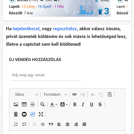
4340
asztika (
Free
)
1366
0
asztik
Lapok:
13 Lény
-
16 Spell
-
1 Hős
Lapok:
14 Lé
3
Készült:
7 éve
Készült:
6
Ha
bejelentkezel
, vagy
regisztrálsz
, akkor válasz írására,
privát üzenetek küldésére és sok másra is lehetőséged lesz,
illetve a captchát sem kell kitöltened!
ÚJ VENDÉG HOZZÁSZÓLÁS
Stílus
Formátum