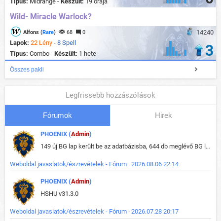
Típus:
Midrange -
Készült:
19 órája
Wild- Miracle Warlock?
14240
Alfons (
Rare
)
68
0
Lapok:
22 Lény
-
8 Spell
3
Típus:
Combo -
Készült:
1 hete
Összes pakli
Legfrissebb hozzászólások
Fórumok
Hirek
PHOENIX (
Admin
)
149 új BG lap került be az adatbázisba, 644 db meglévő BG lap módosult, bekerültek az új képek a megváltozott lapokhoz is.
Weboldal javaslatok/észrevételek - Fórum · 2026.08.06 22:14
PHOENIX (
Admin
)
HSHU v31.3.0
Weboldal javaslatok/észrevételek - Fórum · 2026.07.28 20:17