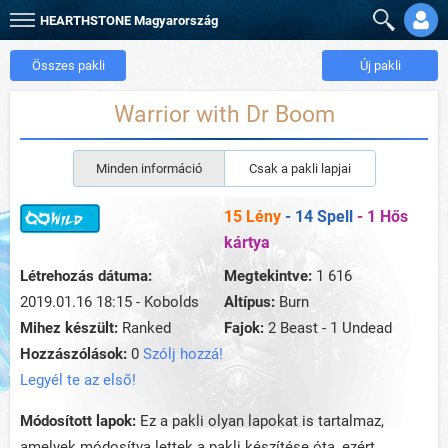
HEARTHSTONE
Magyarország
Összes pakli
Új pakli
Warrior with Dr Boom
Minden információ
Csak a pakli lapjai
15 Lény
- 14 Spell
- 1 Hős
kártya
Létrehozás dátuma:
Megtekintve:
1 616
2019.01.16 18:15 - Kobolds
Altípus:
Burn
Mihez készült:
Ranked
Fajok:
2 Beast - 1 Undead
Hozzászólások:
0
Szólj hozzá!
Legyél te az első!
Módosított lapok:
Ez a pakli olyan lapokat is tartalmaz,
amelyek módosítva lettek a pakli készítése óta, ezért