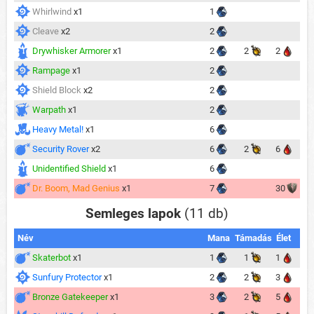
Whirlwind
x1
1
Cleave
x2
2
Drywhisker Armorer
x1
2
2
2
Rampage
x1
2
Shield Block
x2
2
Warpath
x1
2
Heavy Metal!
x1
6
Security Rover
x2
6
2
6
Unidentified Shield
x1
6
Dr. Boom, Mad Genius
x1
7
30
Semleges lapok
(11 db)
Név
Mana
Támadás
Élet
Skaterbot
x1
1
1
1
Sunfury Protector
x1
2
2
3
Bronze Gatekeeper
x1
3
2
5