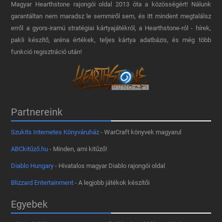
Magyar Hearthstone​ rajongói oldal 2013 óta a közösségért! Nálunk
garantáltan nem maradsz le semmiről sem, és itt mindent megtalálsz
erről a gyors-iramú stratégiai kártyajátékról, a Hearthstone-ról - hírek,
pakli készítő, aréna értékek, teljes kártya adatbázis, és még több
funkció regisztráció után!
Partnereink
Szukits Internetes Könyváruház
- WarCraft könyvek magyarul
ABCkitűző.hu
- Minden, ami kitűző!
Diablo Hungary
- Hivatalos magyar Diablo rajongói oldal
Blizzard Entertainment
- A legjobb játékok készítői
Egyebek