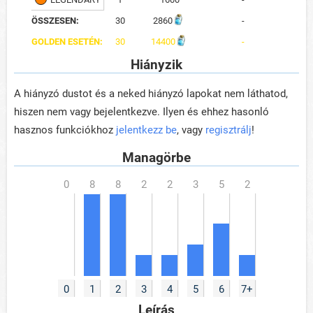
ÖSSZESEN:
30
2860
-
GOLDEN ESETÉN:
30
14400
-
Hiányzik
A hiányzó dustot és a neked hiányzó lapokat nem láthatod,
hiszen nem vagy bejelentkezve. Ilyen és ehhez hasonló
hasznos funkciókhoz
jelentkezz be
, vagy
regisztrálj
!
Managörbe
0
1
2
3
4
5
6
7+
Leírás