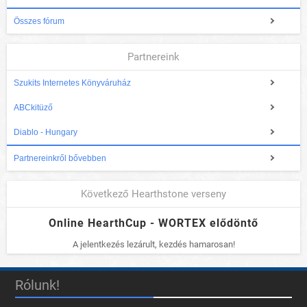
Összes fórum
Partnereink
Szukits Internetes Könyváruház
ABCkitüző
Diablo - Hungary
Partnereinkről bővebben
Következő Hearthstone verseny
Online HearthCup - WORTEX elődöntő
A jelentkezés lezárult, kezdés hamarosan!
Rólunk!