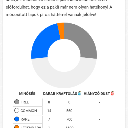
előfordulhat, hogy ez a pakli már nem olyan hatékony! A
módosított lapok piros háttérrel vannak jelölve!
MINŐSÉG
DARAB
KRAFTOLÁS
HIÁNYZÓ DUST
FREE
8
0
-
COMMON
14
560
-
RARE
7
700
-
LEGENDARY
1
1600
-