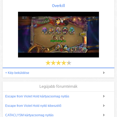
Overkill
+ Kép beküldése
Legújabb fórumtémák
Escape from Violet Hold kártyacsomag nyitás
Escape from Violet Hold nyitó kibeszélő
CATACLYSM kártyacsomag nyitás