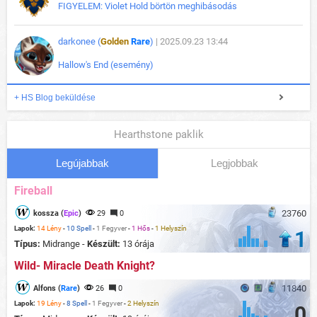
FIGYELEM: Violet Hold börtön meghibásodás
darkonee (
Golden
Rare
)
| 2025.09.23 13:44
Hallow's End (esemény)
+ HS Blog beküldése
Hearthstone paklik
Legújabbak
Legjobbak
Fireball
23760
kossza (
Epic
)
29
0
Lapok:
14 Lény
-
10 Spell
-
1 Fegyver
-
1 Hős
-
1 Helyszín
1
Típus:
Midrange -
Készült:
13 órája
Wild- Miracle Death Knight?
11840
Alfons (
Rare
)
26
0
Lapok:
19 Lény
-
8 Spell
-
1 Fegyver
-
2 Helyszín
0