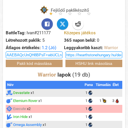
BattleTag:
Ivan#211177
Közepes játékos
Létrehozott paklik:
5
365 napon belül:
0
Átlagos értékelés:
1.2 (Jó)
Leggyakoribb kaszt:
Warrior
Warrior
lapok
(19 db)
Név
Pana
Támadás
Élet
Devastate
x1
1
Eternium Rover
x1
1
1
3
Execute
x2
1
Iron Hide
x1
1
Omega Assembly
x1
1