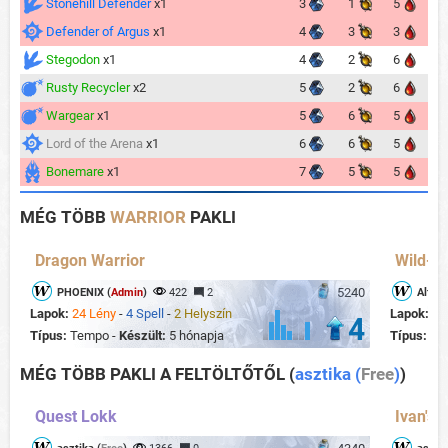
Stonehill Defender
x1
3
1
5
Defender of Argus
x1
4
3
3
Stegodon
x1
4
2
6
Rusty Recycler
x2
5
2
6
Wargear
x1
5
6
5
Lord of the Arena
x1
6
6
5
Bonemare
x1
7
5
5
MÉG TÖBB
WARRIOR
PAKLI
Dragon Warrior
Wild- M
5240
PHOENIX (
Admin
)
422
2
Alfons
Lapok:
24 Lény
-
4 Spell
-
2 Helyszín
Lapok:
22
4
Típus:
Tempo -
Készült:
5 hónapja
Típus:
Mi
MÉG TÖBB PAKLI A FELTÖLTŐTŐL
(
asztika (
Free
)
)
Quest Lokk
Ivan's 