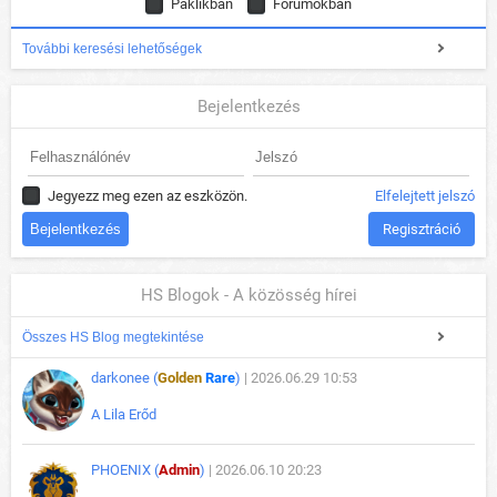
Paklikban
Fórumokban
További keresési lehetőségek
Bejelentkezés
Jegyezz meg ezen az eszközön.
Elfelejtett jelszó
Regisztráció
HS Blogok - A közösség hírei
Összes HS Blog megtekintése
darkonee (
Golden
Rare
)
| 2026.06.29 10:53
A Lila Erőd
PHOENIX (
Admin
)
| 2026.06.10 20:23