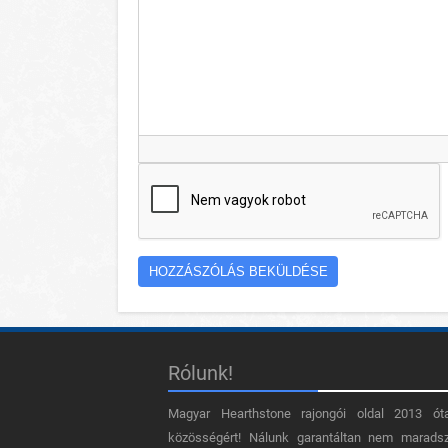
Rólunk!
Magyar Hearthstone​ rajongói oldal 2013 ót
közösségért! Nálunk garantáltan nem marads