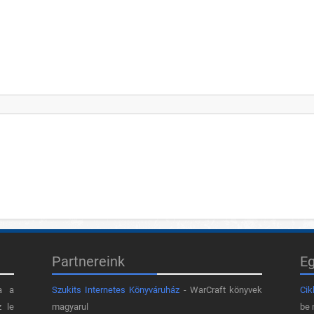
Partnereink
E
a a
Szukits Internetes Könyváruház
- WarCraft könyvek
Cik
z le
magyarul
be 