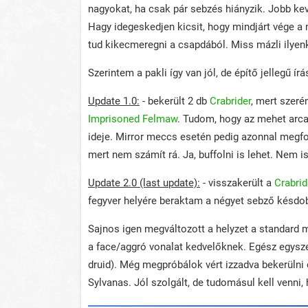
nagyokat, ha csak pár sebzés hiányzik. Jobb kevé
Hagy idegeskedjen kicsit, hogy mindjárt vége a
tud kikecmeregni a csapdából. Miss mázli ilyenk
Szerintem a pakli így van jól, de építő jellegű í
Update 1.0:
- bekerült 2 db
Crabrider
, mert szeré
Imprisoned Felmaw
. Tudom, hogy az mehet arca, 
ideje. Mirror meccs esetén pedig azonnal megfor
mert nem számít rá. Ja, buffolni is lehet. Nem i
Update 2.0 (last update):
- visszakerült a
Crabrid
fegyver helyére beraktam a négyet sebző késdob
Sajnos igen megváltozott a helyzet a standard
a face/aggró vonalat kedvelőknek. Egész egyszer
druid). Még megpróbálok vért izzadva bekerülni 
Sylvanas. Jól szolgált, de tudomásul kell venni, h