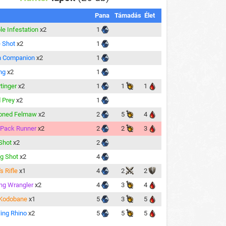
Pana
Támadás
Élet
le Infestation
x2
1
 Shot
x2
1
 Companion
x2
1
ng
x2
1
tinger
x2
1
1
1
 Prey
x2
1
soned Felmaw
x2
2
5
4
 Pack Runner
x2
2
2
3
Shot
x2
2
ng Shot
x2
4
's Rifle
x1
4
2
2
ng Wrangler
x2
4
3
4
 Kodobane
x1
5
3
5
ing Rhino
x2
5
5
5