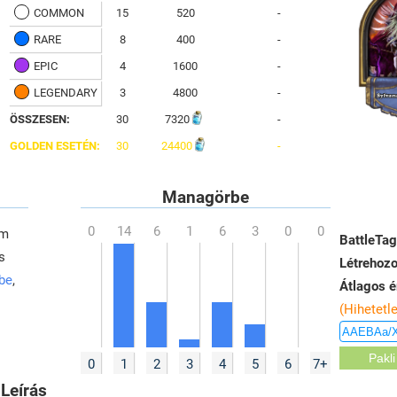
COMMON
15
520
-
RARE
8
400
-
EPIC
4
1600
-
LEGENDARY
3
4800
-
ÖSSZESEN:
30
7320
-
GOLDEN ESETÉN:
30
24400
-
Managörbe
em
BattleTag
s
Létrehozo
 be
,
Átlagos é
(Hihetetl
0
1
2
3
4
5
6
7+
Leírás