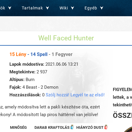
zök
Tartalmak
Wiki
Egyéb
Well Faced Hunter
15 Lény
- 14 Spell
- 1 Fegyver
Lapok módostíva:
2021.06.06 13:21
Megtekintve:
2 937
Altípus:
Burn
Fajok:
4 Beast - 2 Demon
FIGYELEM:
Hozzászólások:
0
Szólj hozzá! Legyél te az első!
lettek, a 
tekinthet
az, amely módosítva lett a pakli készítése óta, ezért
ÖSSZ
kony! A módosított lap piros háttérrel van jelölve!
MINŐSÉG
DARAB
KRAFTOLÁS
HIÁNYZÓ DUST