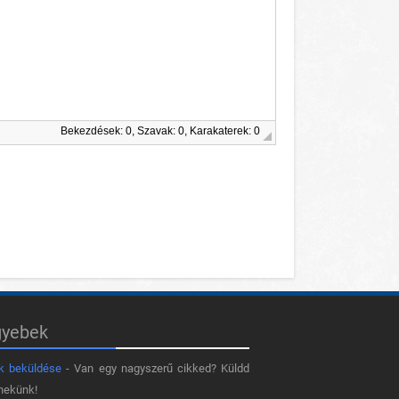
Bekezdések: 0, Szavak: 0, Karakaterek: 0
gyebek
k beküldése
- Van egy nagyszerű cikked? Küldd
nekünk!