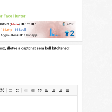
r Face Hunter
6280
HOENIX (
Admin
)
132
0
:
16 Lény
-
14 Spell
2
:
Aggro -
Készült:
1 hónapja
sz, illetve a captchát sem kell kitöltened!