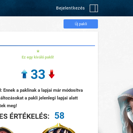
Bejelentkezés
Új pakli
★
Ez egy kiváló pakli!
33
 Ennek a paklinak a lapjai már módosítva
változásokat a pakli jelenlegi lapjai alatt
itek meg!
58
ES ÉRTÉKELÉS: