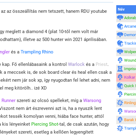
Név
l az az összeállítás nem tetszett, hanem RDU youtube
Adorab
Arcane
y meglett a diamond 4 (plat 10-től nem volt már
Demon
dhattam), illetve az 500 hunter win 2021 áprilisában.
Tracki
ngler
és a
Trampling Rhino
Wolper
Wound
be kap. Fő ellenlábasaink a kontrol
Warlock
és a
Priest
.
Impri
k a meccsek is, de sok board clear és heal ellen csak a
Kolkar
kért nem jár sok xp, így nyugodtan fel lehet adni, nem
Quick 
el meg kitörölh.. izé XD
Pierci
k Runner
szereti az olcsó spelleket, míg a
Warsong
Rinling
. Viszont nem árt észrevenni azt is, ha a nyuszik lent
Warso
ot tessék komolyan venni, hiába face hunter, attól
Barak
a kis lényeinket
Piercing Shot
-tal, de csak azután, hogy
Trampl
lényeket szereti, esetleg a kellően legyengített