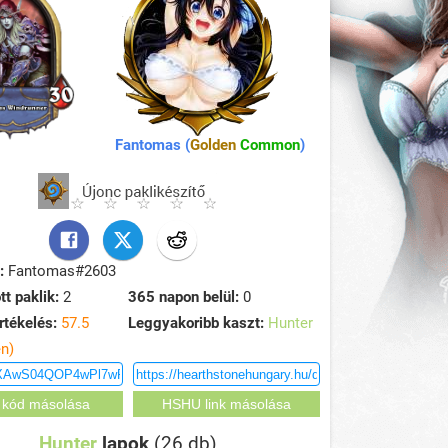
Fantomas (
Golden
Common
)
:
Fantomas#2603
tt paklik:
2
365 napon belül:
0
rtékelés:
57.5
Leggyakoribb kaszt:
Hunter
en)
Hunter
lapok
(26 db)