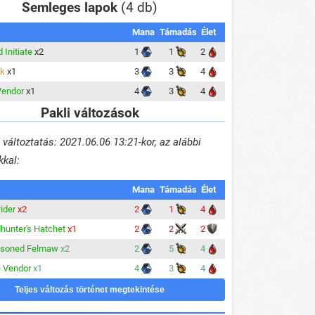
Semleges lapok
(4 db)
Mana
Támadás
Élet
d Initiate
x2
1
1
2
ik
x1
3
3
4
Vendor
x1
4
3
4
Pakli változások
változtatás: 2021.06.06 13:21-kor, az alábbi
kkal:
Mana
Támadás
Élet
ider
x2
2
1
4
hunter's Hatchet
x1
2
2
2
isoned Felmaw
x2
2
5
4
e Vendor
x1
4
3
4
Teljes változás történet megtekintése