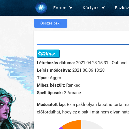
Fórum
Kártyák
Eszkö
Összes pakli
Létrehozás dátuma:
2021.04.23 15:31 - Outland
Leírás módosítva:
2021.06.06 13:28
Típus:
Aggro
Mihez készült:
Ranked
Spell típusok:
2 Arcane
Módosított lap:
Ez a pakli olyan lapot is tartalm
előfordulhat, hogy ez a pakli már nem olyan haté