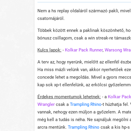
Nem a hs replay oldaláról származó pakli, mive
csatornájáról.
Többek között ennek a paklinak köszönhető, hog
bónusz csillagom, csak a win streak-re támaszko
Kulcs lapok:
-
Kolkar Pack Runner
,
Warsong Wra
A terv az, hogy nyerünk, mielőtt az ellenfél ész
Ha miss mázli velünk van, akkor nyerhetőek eze
concede lehet a megoldás. Mivel a gyors meccse
kap sok xp-t ellenfelünk, az erkölcsi győzelemm
Érdekes momentumok lehetnek:
- a
Kolkar Pac
Wrangler
csak a
Trampling Rhino
-t húzhatja fel
vannak, nehogy ezen múljon a győzelem. A matek
még kell a tudás is néha. Ne sajnáljuk megölni 
arcra mentünk.
Trampling Rhino
csak a kis hp-s 