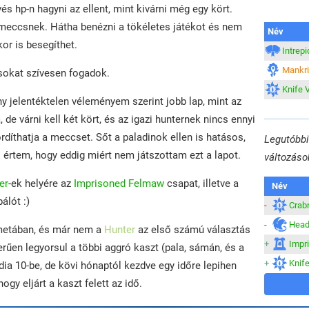
s hp-n hagyni az ellent, mint kivárni még egy kört.
 meccsnek. Hátha benézni a tökéletes játékot és nem
Név
or is besegíthet.
Intrepi
Mankr
rásokat szívesen fogadok.
Knife 
ny jelentéktelen véleményem szerint jobb lap, mint az
de várni kell két kört, és az igazi hunternek nincs ennyi
díthatja a meccset. Sőt a paladinok ellen is hatásos,
Legutóbbi 
s értem, hogy eddig miért nem játszottam ezt a lapot.
változáso
er
-ek helyére az
Imprisoned Felmaw
csapat, illetve a
Név
álót :)
-
Crabr
-
Head
 metában, és már nem a
Hunter
az első számú választás
+
Impr
űen legyorsul a többi aggró kaszt (pala, sámán, és a
+
Knif
dia 10-be, de kövi hónaptól kezdve egy időre lepihen
ogy eljárt a kaszt felett az idő.