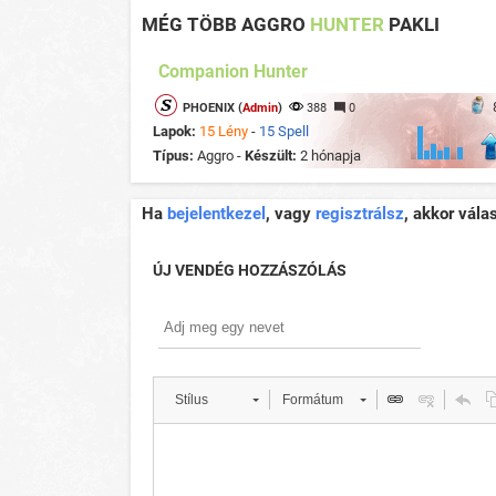
MÉG TÖBB AGGRO
HUNTER
PAKLI
Companion Hunter
PHOENIX (
Admin
)
388
0
Lapok:
15 Lény
-
15 Spell
Típus:
Aggro -
Készült:
2 hónapja
Ha
bejelentkezel
, vagy
regisztrálsz
, akkor vála
ÚJ VENDÉG HOZZÁSZÓLÁS
Stílus
Formátum