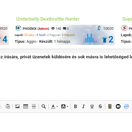
Underbelly Deathrattle Hunter
Supe
8920
10020
PHOENIX (
Admin
)
148
0
P
Lapok
Lapok:
20 Lény
-
6 Spell
-
2 Fegyver
-
2 Helyszín
4
2
Típus:
Aggro -
Készült:
1 hónapja
Típus
sz írására, privát üzenetek küldésére és sok másra is lehetőséged le