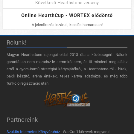
Következő Hearthstone verseny
Online HearthCup - WORTEX elődöntő
A jelentkezés lezárult, kezdés hamarosan!
Rólunk!
Magyar Hearthstone​ rajongói oldal 2013 óta a közösségért! Nálunk
garantáltan nem maradsz le semmiről sem, és itt mindent megtalálsz
erről a gyors-iramú stratégiai kártyajátékról, a Hearthstone-ról - hírek,
pakli készítő, aréna értékek, teljes kártya adatbázis, és még több
funkció regisztráció után!
Partnereink
Szukits Internetes Könyváruház
- WarCraft könyvek magyarul