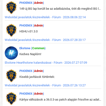
PHOENIX (
Admin
)
149 új BG lap került be az adatbázisba, 644 db meglévő BG lap módosult, bekerültek az új képek a megváltozott lapokhoz is.
Weboldal javaslatok/észrevételek - Fórum · 2026.08.06 22:14
PHOENIX (
Admin
)
HSHU v31.3.0
Weboldal javaslatok/észrevételek - Fórum · 2026.07.28 20:17
Ekstone (
Common
)
Kedves Naplóm!
Ekstone Hearthstone kalandozásai - Fórum · 2026.07.27 07:09
PHOENIX (
Admin
)
Kisebb javítások történtek:
Weboldal javaslatok/észrevételek - Fórum · 2026.07.26 13:27
PHOENIX (
Admin
)
Kártya változások a 36.0.3-as patch alapján frissítve az adatbázisban (képek is cserélve).