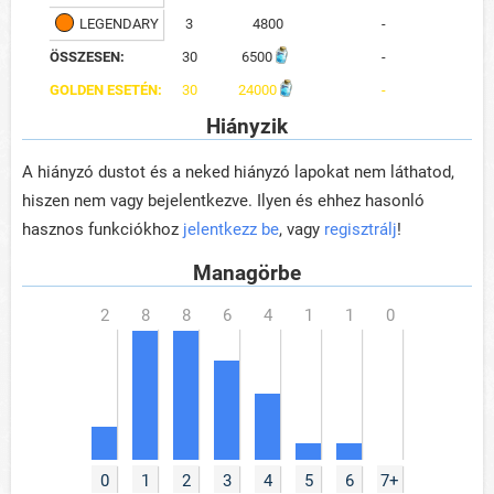
LEGENDARY
3
4800
-
ÖSSZESEN:
30
6500
-
GOLDEN ESETÉN:
30
24000
-
Hiányzik
A hiányzó dustot és a neked hiányzó lapokat nem láthatod,
hiszen nem vagy bejelentkezve. Ilyen és ehhez hasonló
hasznos funkciókhoz
jelentkezz be
, vagy
regisztrálj
!
Managörbe
0
1
2
3
4
5
6
7+