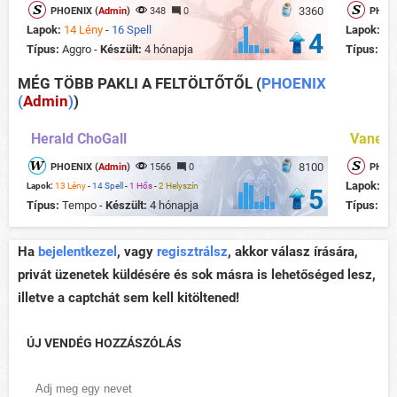
3360
PHOENIX (
Admin
)
348
0
PHOEN
Lapok:
14 Lény
-
16 Spell
Lapok:
15
4
Típus:
Aggro -
Készült:
4 hónapja
Típus:
Ag
MÉG TÖBB PAKLI A FELTÖLTŐTŐL
(
PHOENIX
(
Admin
)
)
Herald ChoGall
Vaness
8100
PHOENIX (
Admin
)
1566
0
PHOEN
Lapok:
13
Lapok:
13 Lény
-
14 Spell
-
1 Hős
-
2 Helyszín
5
Típus:
Tempo -
Készült:
4 hónapja
Típus:
Te
Ha
bejelentkezel
, vagy
regisztrálsz
, akkor válasz írására,
privát üzenetek küldésére és sok másra is lehetőséged lesz,
illetve a captchát sem kell kitöltened!
ÚJ VENDÉG HOZZÁSZÓLÁS