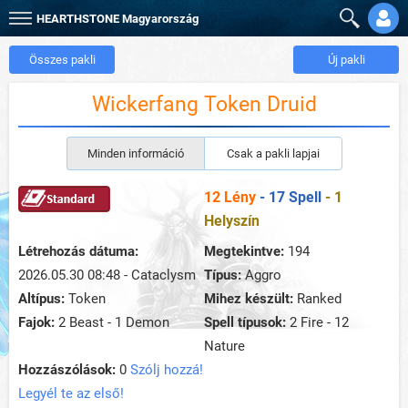
HEARTHSTONE
Magyarország
Összes pakli
Új pakli
Wickerfang Token Druid
Minden információ
Csak a pakli lapjai
12 Lény
- 17 Spell
- 1
Helyszín
Létrehozás dátuma:
Megtekintve:
194
2026.05.30 08:48 - Cataclysm
Típus:
Aggro
Altípus:
Token
Mihez készült:
Ranked
Fajok:
2 Beast - 1 Demon
Spell típusok:
2 Fire - 12
Nature
Hozzászólások:
0
Szólj hozzá!
Legyél te az első!