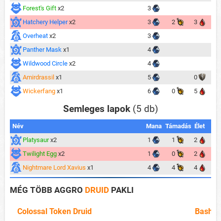
Forest's Gift
x2
3
Hatchery Helper
x2
3
2
3
Overheat
x2
3
Panther Mask
x1
4
Wildwood Circle
x2
4
Amirdrassil
x1
5
0
Wickerfang
x1
6
0
5
Semleges lapok
(5 db)
Név
Mana
Támadás
Élet
Platysaur
x2
1
1
2
Twilight Egg
x2
1
0
2
Nightmare Lord Xavius
x1
4
4
4
MÉG TÖBB AGGRO
DRUID
PAKLI
Colossal Token Druid
Bashan