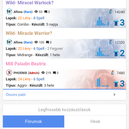
Wild- Miracel Warlock?
14240
Alfons (
Rare
)
53
0
Lapok:
22 Lény
-
8 Spell
3
Típus:
Combo -
Készült:
5 napja
Wild- Miracle Warrior?
12320
Alfons (
Rare
)
105
0
Lapok:
22 Lény
-
6 Spell
-
2 Fegyver
2
Típus:
Midrange -
Készült:
1 hete
Mill Paladin Beatrix
7480
PHOENIX (
Admin
)
219
0
Lapok:
24 Lény
-
6 Spell
3
Típus:
Aggro -
Készült:
3 hete
Összes pakli
Legfrissebb hozzászólások
Fórumok
Hirek