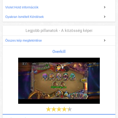
Violet Hold információk
Gyakran Ismételt Kérdések
Legjobb pillanatok - A közösség képei
Összes kép megtekintése
Overkill