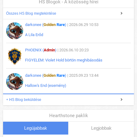
HS Blogok - A közösség hírei
Összes HS Blog megtekintése
darkonee (
Golden
Rare
)
| 2026.06.29 10:53
A Lila Erőd
PHOENIX (
Admin
)
| 2026.06.10 20:23
FIGYELEM: Violet Hold börtön meghibásodás
darkonee (
Golden
Rare
)
| 2025.09.23 13:44
Hallow's End (esemény)
+ HS Blog beküldése
Hearthstone paklik
Legújabbak
Legjobbak