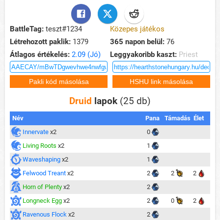
BattleTag:
teszt#1234
Közepes játékos
Létrehozott paklik:
1379
365 napon belül:
76
Átlagos értékelés:
2.09 (Jó)
Leggyakoribb kaszt:
Priest
Druid
lapok
(25 db)
Név
Pana
Támadás
Élet
Innervate
x2
0
Living Roots
x2
1
Waveshaping
x2
1
Felwood Treant
x2
2
2
2
Horn of Plenty
x2
2
Longneck Egg
x2
2
0
2
Ravenous Flock
x2
2