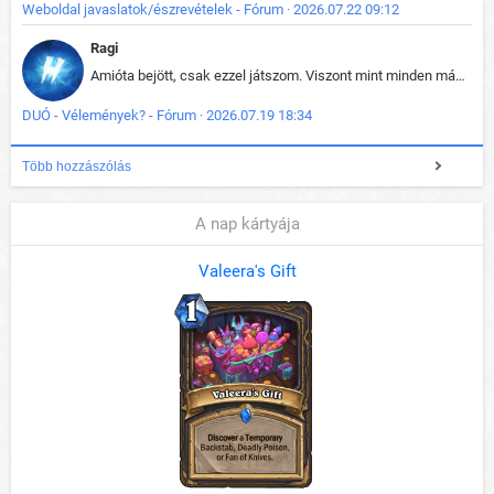
Weboldal javaslatok/észrevételek - Fórum · 2026.07.22 09:12
Ragi
Amióta bejött, csak ezzel játszom. Viszont mint minden más - akár az alapjáték is, ez is baromira összetett lett. Néha már pár kör után is esélytelen az egész. Vagy irreállisan túltápol valaki, vagy lelép a partner, vagy csak hülye mint a segg. És amikor eljönne az én időm, na akkor jön el mindenki másé is. Engem jobban érdekelne, hogy ki milyen ratingen szokott játszani. Na ez lenne egy érdekes adat.
DUÓ - Vélemények? - Fórum · 2026.07.19 18:34
Több hozzászólás
A nap kártyája
Valeera's Gift