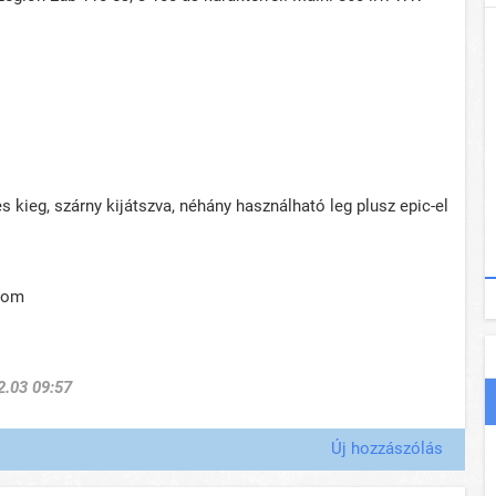
 kieg, szárny kijátszva, néhány használható leg plusz epic-el
com
2.03 09:57
Új hozzászólás