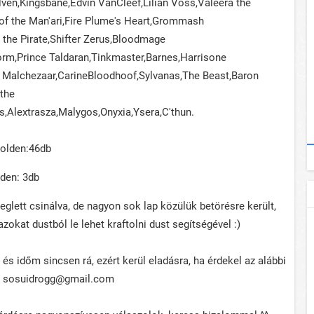
lven,Kingsbane,Edvin VanCleef,Lilian Voss,Valeera the
l of the Man'ari,Fire Plume's Heart,Grommash
the Pirate,Shifter Zerus,Bloodmage
m,Prince Taldaran,Tinkmaster,Barnes,Harrisone
e Malchezaar,CarineBloodhoof,Sylvanas,The Beast,Baron
the
,Alextrasza,Malygos,Onyxia,Ysera,C'thun.
Golden:46db
den: 3db
glett csinálva, de nagyon sok lap közülük betörésre került,
zokat dustból le lehet kraftolni dust segítségével :)
s időm sincsen rá, ezért kerül eladásra, ha érdekel az alábbi
z: sosuidrogg@gmail.com