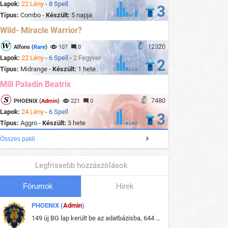
Lapok:
22 Lény
-
8 Spell
3
Típus:
Combo -
Készült:
5 napja
Wild- Miracle Warrior?
12320
Alfons (
Rare
)
107
0
Lapok:
22 Lény
-
6 Spell
-
2 Fegyver
2
Típus:
Midrange -
Készült:
1 hete
Mill Paladin Beatrix
7480
PHOENIX (
Admin
)
221
0
Lapok:
24 Lény
-
6 Spell
3
Típus:
Aggro -
Készült:
3 hete
Összes pakli
Legfrissebb hozzászólások
Fórumok
Hirek
PHOENIX (
Admin
)
149 új BG lap került be az adatbázisba, 644 db meglévő BG lap módosult, bekerültek az új képek a megváltozott lapokhoz is.