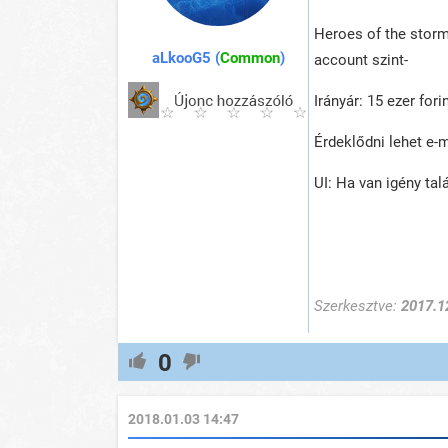
Heroes of the storm
aLkooG5 (
Common
)
account szint-
Irányár: 15 ezer fori
Érdeklődni lehet e-
UI: Ha van igény ta
Szerkesztve:
2017.1
0
2018.01.03 14:47