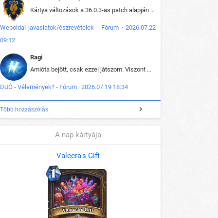
Kártya változások a 36.0.3-as patch alapján frissítve az adatbázisban (képek is cserélve).
Weboldal javaslatok/észrevételek - Fórum · 2026.07.22
09:12
Ragi
Amióta bejött, csak ezzel játszom. Viszont mint minden más - akár az alapjáték is, ez is baromira összetett lett. Néha már pár kör után is esélytelen az egész. Vagy irreállisan túltápol valaki, vagy lelép a partner, vagy csak hülye mint a segg. És amikor eljönne az én időm, na akkor jön el mindenki másé is. Engem jobban érdekelne, hogy ki milyen ratingen szokott játszani. Na ez lenne egy érdekes adat.
DUÓ - Vélemények? - Fórum · 2026.07.19 18:34
Több hozzászólás
A nap kártyája
Valeera's Gift