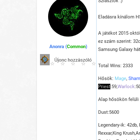
Sziasztok :)
Eladásra kínálom H
A játékot 2015 októ
ez szám szerint: 32d
Anonra (
Common
)
Samsung Galaxy hát
Total Wins: 2333
Hősök:
Mage
,
Sham
Priest
:59,
Warlock
:5
Alap hősökön felüli
Dust:5600
Legendary-ik: 42db,
Rexxar,King Krush,A