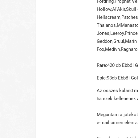
Fordring,Prophet Ve
Hollow,Al'Akir,Skul
Hellscream,Patches 
Thalanos,MManastor
Jones,Leeroy,Princ
Geddon,Gruul,Marin 
Fox,Medivh,Ragnaros
Rare:420 db Ebből 
Epic:93db Ebből Gol
Az összes kaland me
ha ezek kellenének a
Meguntam a játékot é
e-mail címen elérs