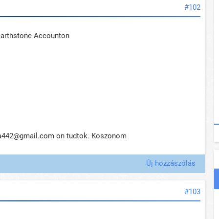
#102
earthstone Accounton
ela442@gmail.com on tudtok. Koszonom
Új hozzászólás
#103