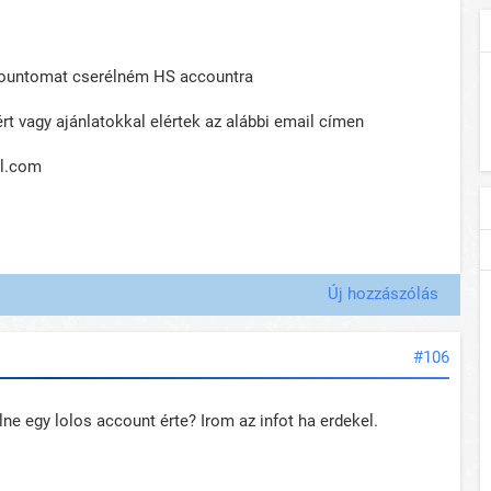
countomat cserélném HS accountra
rt vagy ajánlatokkal elértek az alábbi email címen
l.com
Új hozzászólás
#106
lne egy lolos account érte? Irom az infot ha erdekel.