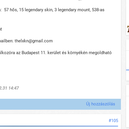
: 57 hős, 15 legendary skin, 3 legendary mount, 538-as
nt
mailben: thelxkn@gmail.com
lálkozóra az Budapest 11. kerület és környékén megoldható
2.31 14:47
Új hozzászólás
#105