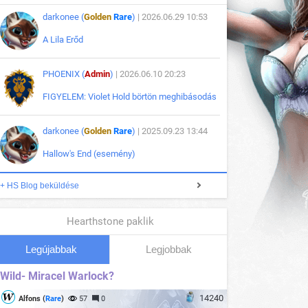
darkonee (
Golden
Rare
)
| 2026.06.29 10:53
A Lila Erőd
PHOENIX (
Admin
)
| 2026.06.10 20:23
FIGYELEM: Violet Hold börtön meghibásodás
darkonee (
Golden
Rare
)
| 2025.09.23 13:44
Hallow's End (esemény)
+ HS Blog beküldése
Hearthstone paklik
Legújabbak
Legjobbak
Wild- Miracel Warlock?
14240
Alfons (
Rare
)
57
0