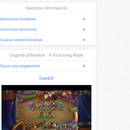
Hasznos információk
Információk kezdőknek
Violet Hold információk
Gyakran Ismételt Kérdések
Legjobb pillanatok - A közösség képei
Összes kép megtekintése
Overkill