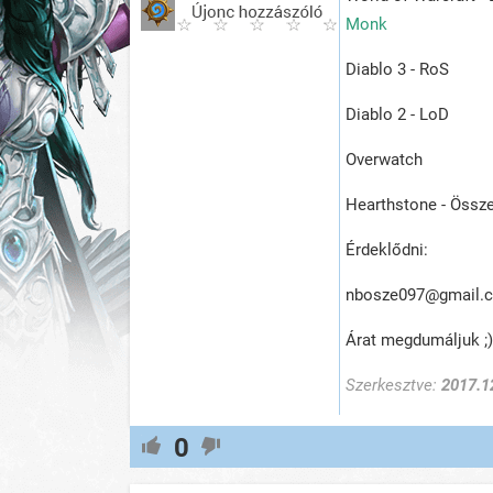
Monk
Diablo 3 - RoS
Diablo 2 - LoD
Overwatch
Hearthstone - Összes
Érdeklődni:
nbosze097@gmail.
Árat megdumáljuk ;)
Szerkesztve:
2017.1
0