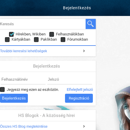
Bejelentkezés
Hírekben, Wikiben
Felhasználókban
Kártyákban
Paklikban
Fórumokban
További keresési lehetőségek
Bejelentkezés
Jegyezz meg ezen az eszközön.
Elfelejtett jelszó
Regisztráció
HS Blogok - A közösség hírei
Összes HS Blog megtekintése