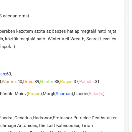
S accountomat.
berében kezdtem azóta az összes hátlap megtalálható rajta,
b, köztük megtalálható: Winter Veil Wreath, Secret Level és
lapok :)
an
:60,
0,
Warrior
:40,
Druid
:39,
Hunter
:38,
Rogue
:37,
Paladin
:31
 hősök: Maiev(
Rogue
),Morgl(
Shaman
),Liadrin(
Paladin
)
 Fandral,Cenarius,Hadronox,Professor Putricide,Deathstalker
rchmage Antonidas,The Last Kaleidosaur, Tirion