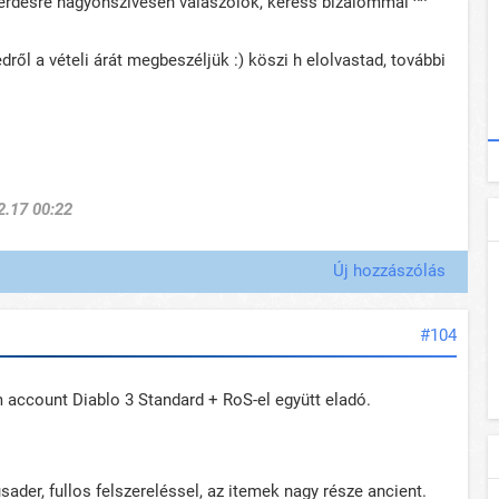
érdésre nagyonszívesen válaszolok, keress bizalommal ^^
edről a vételi árát megbeszéljük :) köszi h elolvastad, további
2.17 00:22
Új hozzászólás
#104
 account Diablo 3 Standard + RoS-el együtt eladó.
sader, fullos felszereléssel, az itemek nagy része ancient.