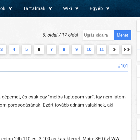
zök
Tartalmak
Wiki
Egyéb
6. oldal / 17 oldal
Mehet
3
4
5
6
7
8
9
10
11
#101
 gépemet, és csak egy "melós laptopom van", igy nem látom
tom porosodásának. Ezért tovább adnám valakinek, aki
Legion 2db 110-es, 3 100-as karakterrel. Main: 860 ilvl WW