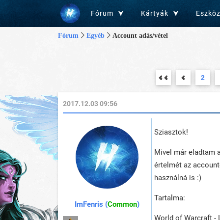
Fórum
Kártyák
Eszkö
Fórum
Egyéb
Account adás/vétel
2
2017.12.03 09:56
Sziasztok!
Mivel már eladtam a
értelmét az accoun
használná is :)
Tartalma:
ImFenris (
Common
)
World of Warcraft - 