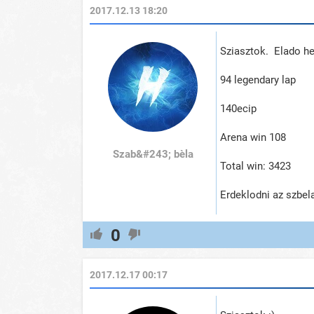
2017.12.13 18:20
Sziasztok. Elado h
94 legendary lap
140ecip
Arena win 108
Szab&#243; bèla
Total win: 3423
Erdeklodni az szb
0
2017.12.17 00:17