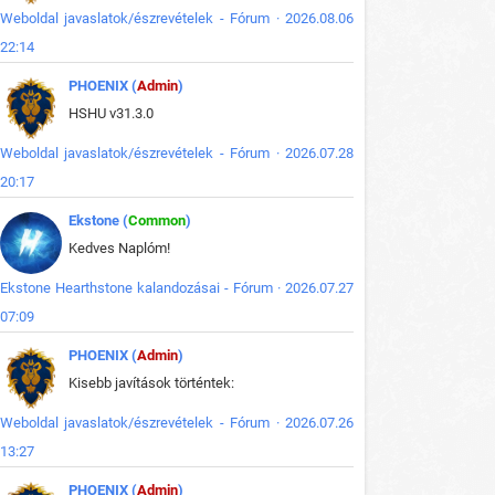
Weboldal javaslatok/észrevételek - Fórum · 2026.08.06
22:14
PHOENIX (
Admin
)
HSHU v31.3.0
Weboldal javaslatok/észrevételek - Fórum · 2026.07.28
20:17
Ekstone (
Common
)
Kedves Naplóm!
Ekstone Hearthstone kalandozásai - Fórum · 2026.07.27
07:09
PHOENIX (
Admin
)
Kisebb javítások történtek:
Weboldal javaslatok/észrevételek - Fórum · 2026.07.26
13:27
PHOENIX (
Admin
)