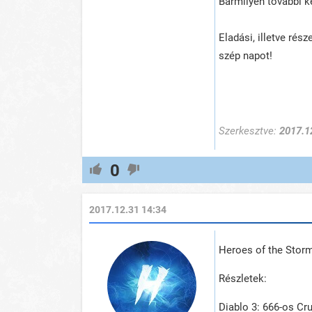
Bármilyen további k
Eladási, illetve rész
szép napot!
Szerkesztve:
2017.1
0
2017.12.31 14:34
Heroes of the Storm
Részletek:
Diablo 3: 666-os Cru