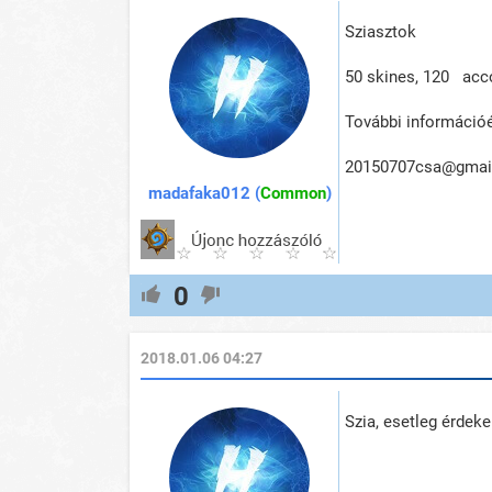
Sziasztok
50 skines, 120 ac
További információé
20150707csa@gmai
madafaka012 (
Common
)
0
2018.01.06 04:27
Szia, esetleg érdeke