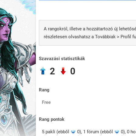
A rangokról, illetve a hozzátartozó új lehetősé
részletesen olvashatsz a Továbbiak > Profil 
Szavazási statisztikák
2
0
Rang
Free
Rang pontok
5 pakli (ebből
0), 1 fórum (ebből
0), 0 h