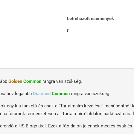
Létrehozott események
0
lább
Golden
Common
rangra van szükség.
ásához legalább
Diamond
Common
rangra van szükség.
ok egy kis funkció és csak a "Tartalmaim kezelése" menüpontból le
éna futamok természetesen a "Tartalmaim" oldalon bárki számára l
endő a HS Blogokkal. Ezek a főoldalon jelennek meg és csak és ki