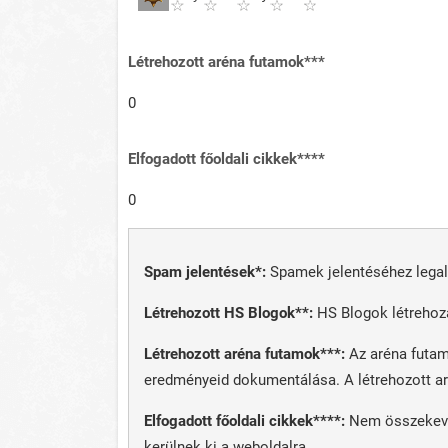
Létrehozott aréna futamok***
0
Elfogadott főoldali cikkek****
0
Spam jelentések*:
Spamek jelentéséhez lega
Létrehozott HS Blogok**:
HS Blogok létrehoz
Létrehozott aréna futamok***:
Az aréna futam
eredményeid dokumentálása. A létrehozott ar
Elfogadott főoldali cikkek****:
Nem összekever
kerülnek ki a weboldalra.