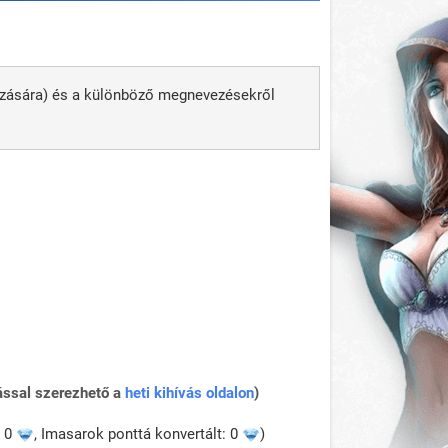
ozására) és a különböző megnevezésekről
ással szerezhető a
heti kihívás oldalon
)
: 0
, Imasarok ponttá konvertált: 0
)