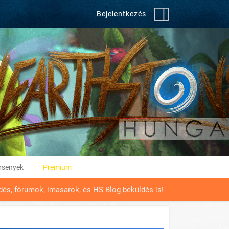
Bejelentkezés
rsenyek
Premium
üldés, fórumok, imasarok, és HS Blog beküldés is!