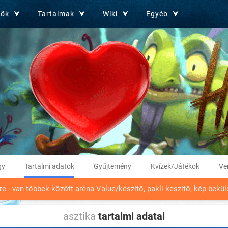
zök
Tartalmak
Wiki
Egyéb
gy
Tartalmi adatok
Gyűjtemény
Kvízek/Játékok
Ve
tre - van többek között aréna Value/készítő, pakli készítő, kép bek
asztika
tartalmi adatai