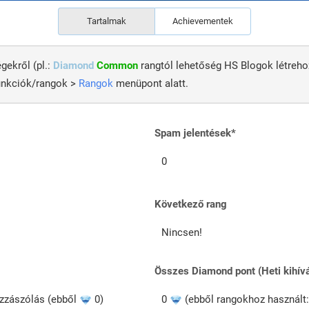
Tartalmak
Achievementek
gekről (pl.:
Diamond
Common
rangtól lehetőség HS Blogok létreh
funkciók/rangok >
Rangok
menüpont alatt.
Spam jelentések*
0
Következő rang
Nincsen!
Összes Diamond pont (Heti kihív
ozzászólás (ebből
0)
0
(ebből rangokhoz használt