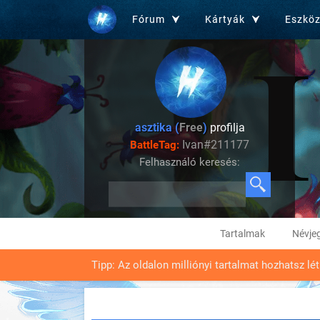
Fórum
Kártyák
Eszkö
asztika (
Free
)
profilja
Ivan#211177
BattleTag:
Felhasználó keresés:
Tartalmak
Névje
Tipp: Az oldalon milliónyi tartalmat hozhatsz lé