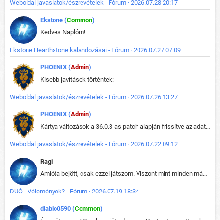
Weboldal javaslatok/észrevételek - Fórum · 2026.07.28 20:17
Ekstone (
Common
)
Kedves Naplóm!
Ekstone Hearthstone kalandozásai - Fórum · 2026.07.27 07:09
PHOENIX (
Admin
)
Kisebb javítások történtek:
Weboldal javaslatok/észrevételek - Fórum · 2026.07.26 13:27
PHOENIX (
Admin
)
Kártya változások a 36.0.3-as patch alapján frissítve az adatbázisban (képek is cserélve).
Weboldal javaslatok/észrevételek - Fórum · 2026.07.22 09:12
Ragi
Amióta bejött, csak ezzel játszom. Viszont mint minden más - akár az alapjáték is, ez is baromira összetett lett. Néha már pár kör után is esélytelen az egész. Vagy irreállisan túltápol valaki, vagy lelép a partner, vagy csak hülye mint a segg. És amikor eljönne az én időm, na akkor jön el mindenki másé is. Engem jobban érdekelne, hogy ki milyen ratingen szokott játszani. Na ez lenne egy érdekes adat.
DUÓ - Vélemények? - Fórum · 2026.07.19 18:34
diablo0590 (
Common
)