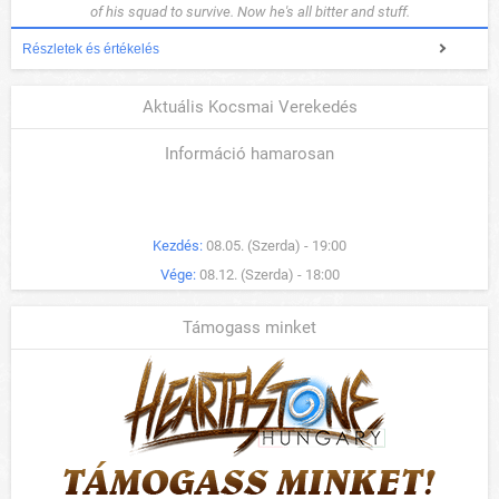
of his squad to survive. Now he's all bitter and stuff.
Részletek és értékelés
Aktuális Kocsmai Verekedés
Információ hamarosan
Kezdés:
08.05. (Szerda) - 19:00
Vége:
08.12. (Szerda) - 18:00
Támogass minket