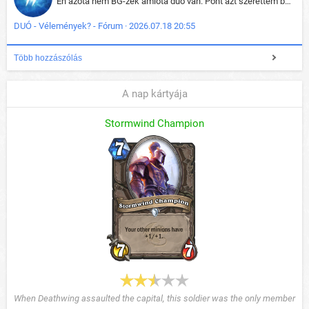
Én azóta nem BG-zek amióta duo van. Pont azt szerettem benne, hogy rajtam múlik mi történik, nem pedig a társamon. Kérem vissza a régi BG-t :D
DUÓ - Vélemények? - Fórum · 2026.07.18 20:55
Több hozzászólás
A nap kártyája
Stormwind Champion
When Deathwing assaulted the capital, this soldier was the only member