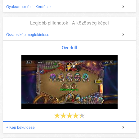
Gyakran Ismételt Kérdések
Legjobb pillanatok - A közösség képei
Összes kép megtekintése
Overkill
+ Kép beküldése