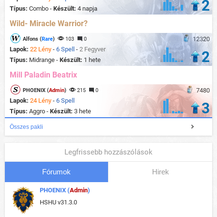
2
Típus:
Combo -
Készült:
4 napja
Wild- Miracle Warrior?
12320
Alfons (
Rare
)
103
0
Lapok:
22 Lény
-
6 Spell
-
2 Fegyver
2
Típus:
Midrange -
Készült:
1 hete
Mill Paladin Beatrix
7480
PHOENIX (
Admin
)
215
0
Lapok:
24 Lény
-
6 Spell
3
Típus:
Aggro -
Készült:
3 hete
Összes pakli
Legfrissebb hozzászólások
Fórumok
Hirek
PHOENIX (
Admin
)
HSHU v31.3.0