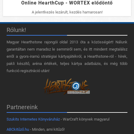
Online HearthCup - WORTEX elődöntő
A jelentkezés lezárult, kezdés hamarosan!
Rólunk!
Magyar Hearthstone​ rajongói oldal 2013 óta a közösségért! Nálunk
garantáltan nem maradsz le semmiről sem, és itt mindent megtalálsz
erről a gyors-iramú stratégiai kártyajátékról, a Hearthstone-ról - hírek,
pakli készítő, aréna értékek, teljes kártya adatbázis, és még több
funkció regisztráció után!
Partnereink
Szukits Internetes Könyváruház
- WarCraft könyvek magyarul
ABCkitűző.hu
- Minden, ami kitűző!