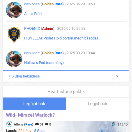
darkonee (
Golden
Rare
)
| 2026.06.29 10:53
A Lila Erőd
PHOENIX (
Admin
)
| 2026.06.10 20:23
FIGYELEM: Violet Hold börtön meghibásodás
darkonee (
Golden
Rare
)
| 2025.09.23 13:44
Hallow's End (esemény)
+ HS Blog beküldése
Hearthstone paklik
Legújabbak
Legjobbak
Wild- Miracel Warlock?
14240
Alfons (
Rare
)
51
0
Lapok:
22 Lény
-
8 Spell