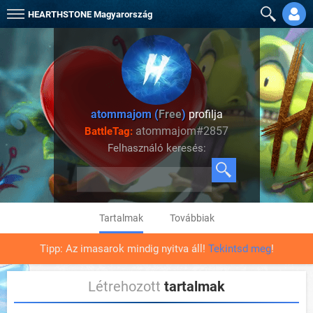
HEARTHSTONE
Magyarország
atommajom (
Free
)
profilja
atommajom#2857
BattleTag:
Felhasználó keresés:
Tartalmak
Továbbiak
Tipp: Az imasarok mindig nyitva áll!
Tekintsd meg
!
Létrehozott
tartalmak