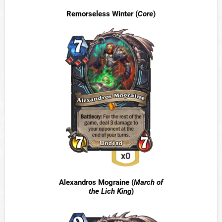
Remorseless Winter (
Core
)
x0
Alexandros Mograine (
March of
the Lich King
)