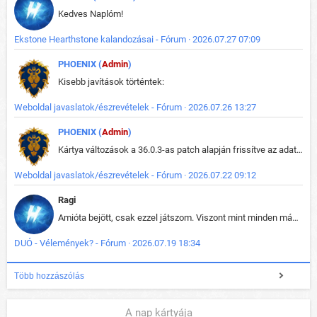
Kedves Naplóm!
Ekstone Hearthstone kalandozásai - Fórum · 2026.07.27 07:09
PHOENIX (
Admin
)
Kisebb javítások történtek:
Weboldal javaslatok/észrevételek - Fórum · 2026.07.26 13:27
PHOENIX (
Admin
)
Kártya változások a 36.0.3-as patch alapján frissítve az adatbázisban (képek is cserélve).
Weboldal javaslatok/észrevételek - Fórum · 2026.07.22 09:12
Ragi
Amióta bejött, csak ezzel játszom. Viszont mint minden más - akár az alapjáték is, ez is baromira összetett lett. Néha már pár kör után is esélytelen az egész. Vagy irreállisan túltápol valaki, vagy lelép a partner, vagy csak hülye mint a segg. És amikor eljönne az én időm, na akkor jön el mindenki másé is. Engem jobban érdekelne, hogy ki milyen ratingen szokott játszani. Na ez lenne egy érdekes adat.
DUÓ - Vélemények? - Fórum · 2026.07.19 18:34
Több hozzászólás
A nap kártyája