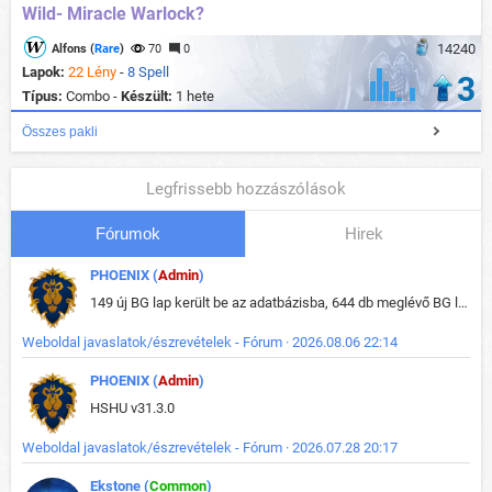
Wild- Miracle Warlock?
14240
Alfons (
Rare
)
70
0
Lapok:
22 Lény
-
8 Spell
3
Típus:
Combo -
Készült:
1 hete
Összes pakli
Legfrissebb hozzászólások
Fórumok
Hirek
PHOENIX (
Admin
)
149 új BG lap került be az adatbázisba, 644 db meglévő BG lap módosult, bekerültek az új képek a megváltozott lapokhoz is.
Weboldal javaslatok/észrevételek - Fórum · 2026.08.06 22:14
PHOENIX (
Admin
)
HSHU v31.3.0
Weboldal javaslatok/észrevételek - Fórum · 2026.07.28 20:17
Ekstone (
Common
)