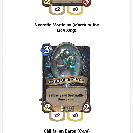
x2
x0
Necrotic Mortician (
March of the
Lich King
)
x2
x0
Chillfallen Baron (
Core
)