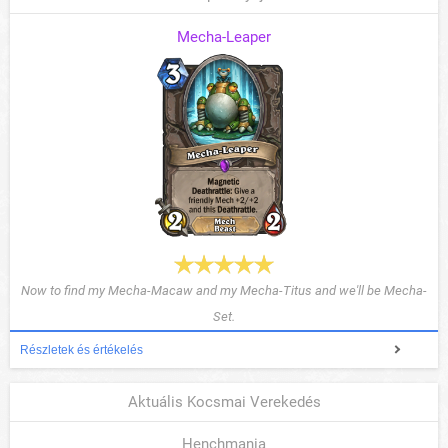
Mecha-Leaper
Now to find my Mecha-Macaw and my Mecha-Titus and we'll be Mecha-
Set.
Részletek és értékelés
Aktuális Kocsmai Verekedés
Henchmania