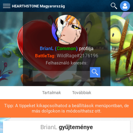
HEARTHSTONE
Magyarország
BrianL (
Common
)
profilja
WildRage#2176196
BattleTag:
Felhasználó keresés:
Tartalmak
Továbbiak
Tipp: A tippeket kikapcsolhatod a beállítások menüpontban, de
más dolgokon is módosíthatsz ott.
BrianL
gyűjteménye