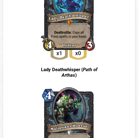
x1
x0
Lady Deathwhisper (
Path of
Arthas
)