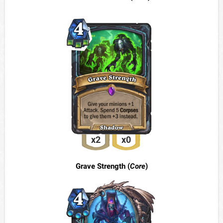
x2
x0
Grave Strength (
Core
)