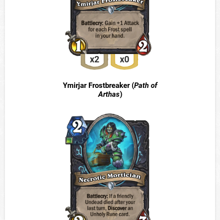
x2
x0
Ymirjar Frostbreaker (
Path of
Arthas
)