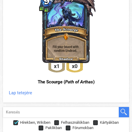
x1
x0
The Scourge (
Path of Arthas
)
Lap tetejére
Hírekben, Wikiben
Felhasználókban
Kártyákban
Paklikban
Fórumokban