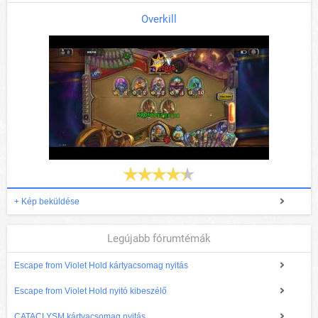
Overkill
+ Kép beküldése
Legújabb fórumtémák
Escape from Violet Hold kártyacsomag nyitás
Escape from Violet Hold nyitó kibeszélő
CATACLYSM kártyacsomag nyitás