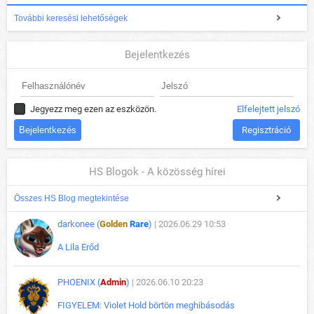
További keresési lehetőségek
Bejelentkezés
Jegyezz meg ezen az eszközön.
Elfelejtett jelszó
Regisztráció
HS Blogok - A közösség hírei
Összes HS Blog megtekintése
darkonee (
Golden
Rare
)
| 2026.06.29 10:53
A Lila Erőd
PHOENIX (
Admin
)
| 2026.06.10 20:23
FIGYELEM: Violet Hold börtön meghibásodás