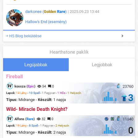
darkonee (
Golden
Rare
)
| 2025.09.23 13:44
Hallow's End (esemény)
+ HS Blog beküldése
Hearthstone paklik
Legújabbak
Legjobbak
Fireball
23760
kossza (
Epic
)
54
0
Lapok:
14 Lény
-
10 Spell
-
1 Fegyver
-
1 Hős
-
1 Helyszín
3
Típus:
Midrange -
Készült:
1 napja
Wild- Miracle Death Knight?
11840
Alfons (
Rare
)
32
0
Lapok:
19 Lény
-
8 Spell
-
1 Fegyver
-
2 Helyszín
0
Típus:
Midrange -
Készült:
2 napja