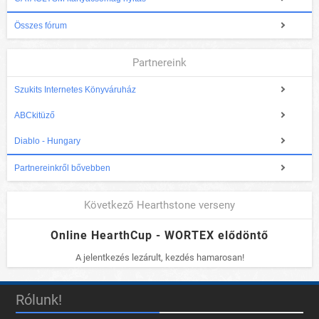
Összes fórum
Partnereink
Szukits Internetes Könyváruház
ABCkitüző
Diablo - Hungary
Partnereinkről bővebben
Következő Hearthstone verseny
Online HearthCup - WORTEX elődöntő
A jelentkezés lezárult, kezdés hamarosan!
Rólunk!