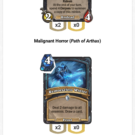
x2
x0
Malignant Horror (
Path of Arthas
)
x2
x0