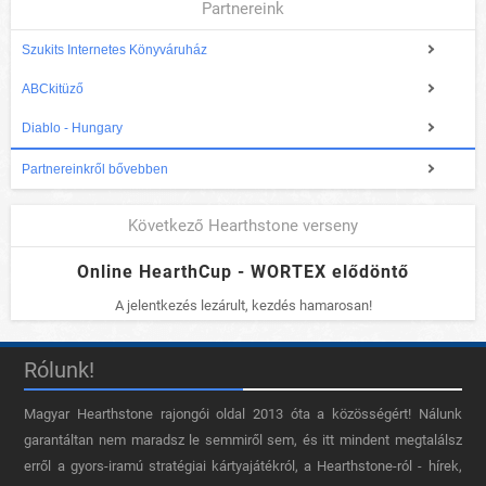
Partnereink
Szukits Internetes Könyváruház
ABCkitüző
Diablo - Hungary
Partnereinkről bővebben
Következő Hearthstone verseny
Online HearthCup - WORTEX elődöntő
A jelentkezés lezárult, kezdés hamarosan!
Rólunk!
Magyar Hearthstone​ rajongói oldal 2013 óta a közösségért! Nálunk
garantáltan nem maradsz le semmiről sem, és itt mindent megtalálsz
erről a gyors-iramú stratégiai kártyajátékról, a Hearthstone-ról - hírek,