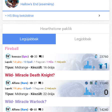
Hallow's End (esemény)
+ HS Blog beküldése
Hearthstone paklik
Legújabbak
Legjobbak
Fireball
23760
kossza (
Epic
)
33
0
Lapok:
14 Lény
-
10 Spell
-
1 Fegyver
-
1 Hős
-
1 Helyszín
1
Típus:
Midrange -
Készült:
16 órája
Wild- Miracle Death Knight?
11840
Alfons (
Rare
)
27
0
Lapok:
19 Lény
-
8 Spell
-
1 Fegyver
-
2 Helyszín
0
Típus:
Midrange -
Készült:
22 órája
Wild- Miracle Warlock?
14240
Alfons (
Rare
)
68
0