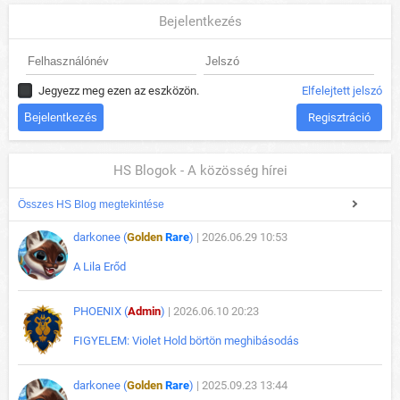
Bejelentkezés
Jegyezz meg ezen az eszközön.
Elfelejtett jelszó
Regisztráció
HS Blogok - A közösség hírei
Összes HS Blog megtekintése
darkonee (
Golden
Rare
)
| 2026.06.29 10:53
A Lila Erőd
PHOENIX (
Admin
)
| 2026.06.10 20:23
FIGYELEM: Violet Hold börtön meghibásodás
darkonee (
Golden
Rare
)
| 2025.09.23 13:44