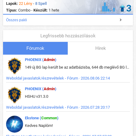
Lapok:
22 Lény
-
8 Spell
3
Típus:
Combo -
Készült:
1 hete
Összes pakli
Legfrissebb hozzászólások
Fórumok
Hirek
PHOENIX (
Admin
)
149 új BG lap került be az adatbázisba, 644 db meglévő BG lap módosult, bekerültek az új képek a megváltozott lapokhoz is.
Weboldal javaslatok/észrevételek - Fórum · 2026.08.06 22:14
PHOENIX (
Admin
)
HSHU v31.3.0
Weboldal javaslatok/észrevételek - Fórum · 2026.07.28 20:17
Ekstone (
Common
)
Kedves Naplóm!