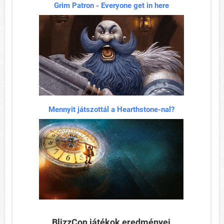
Grim Patron - Everyone get in here
Mennyit játszottál a Hearthstone-nal?
BlizzCon játékok eredményei