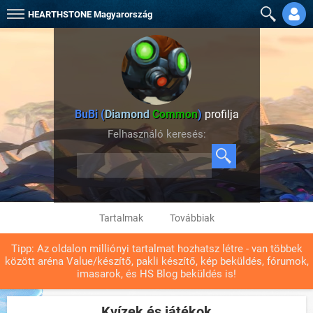
HEARTHSTONE
Magyarország
BuBi (
Diamond
Common
)
profilja
Felhasználó keresés:
Tartalmak
Továbbiak
Tipp: Az oldalon milliónyi tartalmat hozhatsz létre - van többek
között aréna Value/készítő, pakli készítő, kép beküldés, fórumok,
imasarok, és HS Blog beküldés is!
Kvízek és játékok