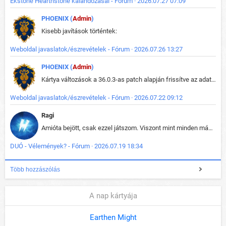
Ekstone Hearthstone kalandozásai - Fórum · 2026.07.27 07:09
PHOENIX (
Admin
)
Kisebb javítások történtek:
Weboldal javaslatok/észrevételek - Fórum · 2026.07.26 13:27
PHOENIX (
Admin
)
Kártya változások a 36.0.3-as patch alapján frissítve az adatbázisban (képek is cserélve).
Weboldal javaslatok/észrevételek - Fórum · 2026.07.22 09:12
Ragi
Amióta bejött, csak ezzel játszom. Viszont mint minden más - akár az alapjáték is, ez is baromira összetett lett. Néha már pár kör után is esélytelen az egész. Vagy irreállisan túltápol valaki, vagy lelép a partner, vagy csak hülye mint a segg. És amikor eljönne az én időm, na akkor jön el mindenki másé is. Engem jobban érdekelne, hogy ki milyen ratingen szokott játszani. Na ez lenne egy érdekes adat.
DUÓ - Vélemények? - Fórum · 2026.07.19 18:34
Több hozzászólás
A nap kártyája
Earthen Might