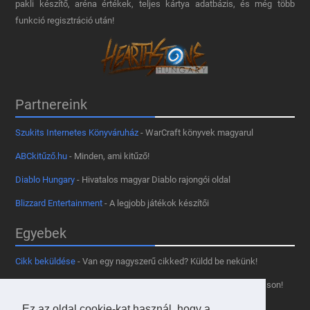
pakli készítő, aréna értékek, teljes kártya adatbázis, és még több
funkció regisztráció után!
Partnereink
Szukits Internetes Könyváruház
- WarCraft könyvek magyarul
ABCkitűző.hu
- Minden, ami kitűző!
Diablo Hungary
- Hivatalos magyar Diablo rajongói oldal
Blizzard Entertainment
- A legjobb játékok készítői
Egyebek
Cikk beküldése
- Van egy nagyszerű cikked? Küldd be nekünk!
Támogass minket
- Tetszik az oldal? Segíts, hogy fennmaradhasson!
Ez az oldal cookie-kat használ, hogy a
Kapcsolat, médiaajánlat
- Lépj velünk kapcsolatba!