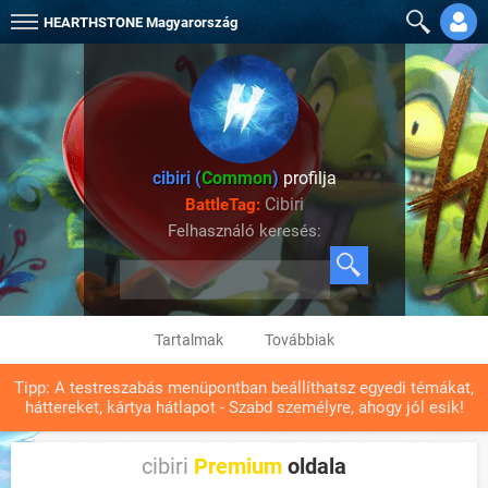
HEARTHSTONE
Magyarország
cibiri (
Common
)
profilja
Cibiri
BattleTag:
Felhasználó keresés:
Tartalmak
Továbbiak
Tipp: A testreszabás menüpontban beállíthatsz egyedi témákat,
háttereket, kártya hátlapot - Szabd személyre, ahogy jól esik!
cibiri
Premium
oldala