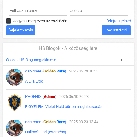
Jegyezz meg ezen az eszközön.
Elfelejtett jelszó
Regisztráció
HS Blogok - A közösség hírei
Összes HS Blog megtekintése
darkonee (
Golden
Rare
)
| 2026.06.29 10:53
A Lila Erőd
PHOENIX (
Admin
)
| 2026.06.10 20:23
FIGYELEM: Violet Hold börtön meghibásodás
darkonee (
Golden
Rare
)
| 2025.09.23 13:44
Hallow's End (esemény)