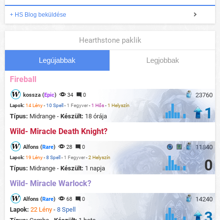
+ HS Blog beküldése
Hearthstone paklik
Legújabbak
Legjobbak
Fireball
23760
kossza (
Epic
)
34
0
Lapok:
14 Lény
-
10 Spell
-
1 Fegyver
-
1 Hős
-
1 Helyszín
1
Típus:
Midrange -
Készült:
18 órája
Wild- Miracle Death Knight?
11840
Alfons (
Rare
)
28
0
Lapok:
19 Lény
-
8 Spell
-
1 Fegyver
-
2 Helyszín
0
Típus:
Midrange -
Készült:
1 napja
Wild- Miracle Warlock?
14240
Alfons (
Rare
)
68
0
Lapok:
22 Lény
-
8 Spell
3