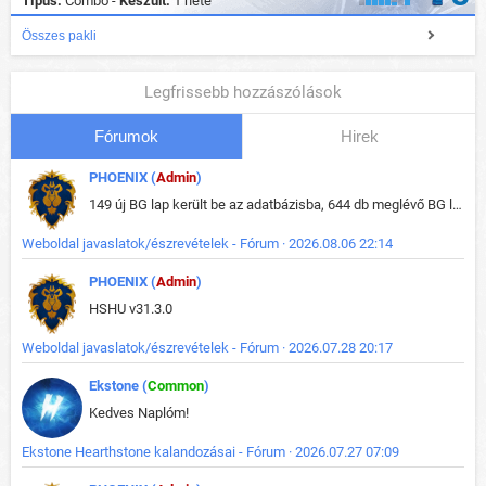
Típus:
Combo -
Készült:
1 hete
Összes pakli
Legfrissebb hozzászólások
Fórumok
Hirek
PHOENIX (
Admin
)
149 új BG lap került be az adatbázisba, 644 db meglévő BG lap módosult, bekerültek az új képek a megváltozott lapokhoz is.
Weboldal javaslatok/észrevételek - Fórum · 2026.08.06 22:14
PHOENIX (
Admin
)
HSHU v31.3.0
Weboldal javaslatok/észrevételek - Fórum · 2026.07.28 20:17
Ekstone (
Common
)
Kedves Naplóm!
Ekstone Hearthstone kalandozásai - Fórum · 2026.07.27 07:09