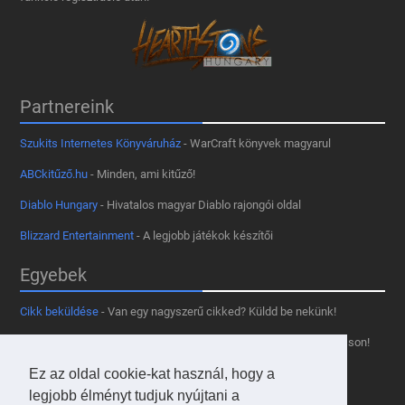
Partnereink
Szukits Internetes Könyváruház
- WarCraft könyvek magyarul
ABCkitűző.hu
- Minden, ami kitűző!
Diablo Hungary
- Hivatalos magyar Diablo rajongói oldal
Blizzard Entertainment
- A legjobb játékok készítői
Egyebek
Cikk beküldése
- Van egy nagyszerű cikked? Küldd be nekünk!
Támogass minket
- Tetszik az oldal? Segíts, hogy fennmaradhasson!
Kapcsolat, médiaajánlat
- Lépj velünk kapcsolatba!
Ez az oldal cookie-kat használ, hogy a
legjobb élményt tudjuk nyújtani a
Használd a tooltipünket
- A saját oldaladon is!