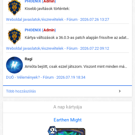
PHOENIX (
Admin
)
Kisebb javítások történtek:
Weboldal javaslatok/észrevételek - Fórum · 2026.07.26 13:27
PHOENIX (
Admin
)
Kártya változások a 36.0.3-as patch alapján frissítve az adatbázisban (képek is cserélve).
Weboldal javaslatok/észrevételek - Fórum · 2026.07.22 09:12
Ragi
Amióta bejött, csak ezzel játszom. Viszont mint minden más - akár az alapjáték is, ez is baromira összetett lett. Néha már pár kör után is esélytelen az egész. Vagy irreállisan túltápol valaki, vagy lelép a partner, vagy csak hülye mint a segg. És amikor eljönne az én időm, na akkor jön el mindenki másé is. Engem jobban érdekelne, hogy ki milyen ratingen szokott játszani. Na ez lenne egy érdekes adat.
DUÓ - Vélemények? - Fórum · 2026.07.19 18:34
Több hozzászólás
A nap kártyája
Earthen Might