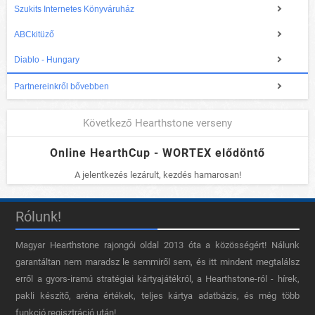
Szukits Internetes Könyváruház
ABCkitüző
Diablo - Hungary
Partnereinkről bővebben
Következő Hearthstone verseny
Online HearthCup - WORTEX elődöntő
A jelentkezés lezárult, kezdés hamarosan!
Rólunk!
Magyar Hearthstone​ rajongói oldal 2013 óta a közösségért! Nálunk
garantáltan nem maradsz le semmiről sem, és itt mindent megtalálsz
erről a gyors-iramú stratégiai kártyajátékról, a Hearthstone-ról - hírek,
pakli készítő, aréna értékek, teljes kártya adatbázis, és még több
funkció regisztráció után!