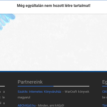
Még egyáltalán nem hozott létre tartalmat!
Partnereink
E
a a
Szukits Internetes Könyváruház
- WarCraft könyvek
Cik
z le
magyarul
be 
ől a
ABCkitűző.hu
- Minden, ami kitűző!
Tá