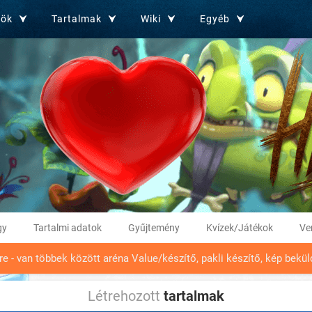
zök
Tartalmak
Wiki
Egyéb
gy
Tartalmi adatok
Gyűjtemény
Kvízek/Játékok
Ve
tre - van többek között aréna Value/készítő, pakli készítő, kép bek
Létrehozott
tartalmak