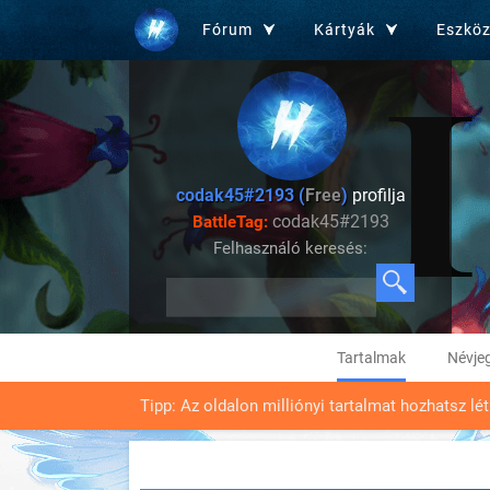
Fórum
Kártyák
Eszkö
codak45#2193 (
Free
)
profilja
codak45#2193
BattleTag:
Felhasználó keresés:
Tartalmak
Névje
Tipp: Az oldalon milliónyi tartalmat hozhatsz lé