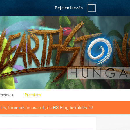
Bejelentkezés
rsenyek
Premium
üldés, fórumok, imasarok, és HS Blog beküldés is!