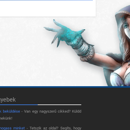
gyebek
k beküldése
- Van egy nagyszerű cikked? Küldd
nekünk!
mogass minket
- Tetszik az oldal? Segíts, hogy