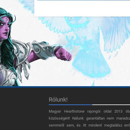
Rólunk!
Magyar Hearthstone​ rajongói oldal 2013 ót
közösségért! Nálunk garantáltan nem marads
semmiről sem, és itt mindent megtalálsz err