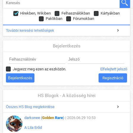
Hírekben, Wikiben
Felhasználókban
Kártyákban
Paklikban
Fórumokban
További keresési lehetőségek
Bejelentkezés
Jegyezz meg ezen az eszközön.
Elfelejtett jelszó
Regisztráció
HS Blogok - A közösség hírei
Összes HS Blog megtekintése
darkonee (
Golden
Rare
)
| 2026.06.29 10:53
A Lila Erőd