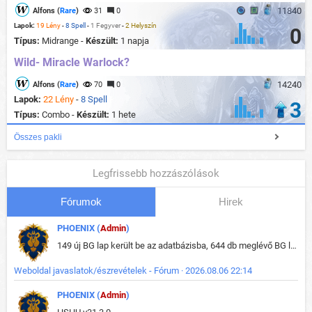
11840
Alfons (
Rare
)
31
0
Lapok:
19 Lény
-
8 Spell
-
1 Fegyver
-
2 Helyszín
0
Típus:
Midrange -
Készült:
1 napja
Wild- Miracle Warlock?
14240
Alfons (
Rare
)
70
0
Lapok:
22 Lény
-
8 Spell
3
Típus:
Combo -
Készült:
1 hete
Összes pakli
Legfrissebb hozzászólások
Fórumok
Hirek
PHOENIX (
Admin
)
149 új BG lap került be az adatbázisba, 644 db meglévő BG lap módosult, bekerültek az új képek a megváltozott lapokhoz is.
Weboldal javaslatok/észrevételek - Fórum · 2026.08.06 22:14
PHOENIX (
Admin
)