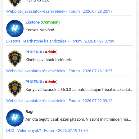
HSHU v31.3.0
Weboldal javaslatok/észrevételek - Fórum · 2026.07.28 20:17
Ekstone (
Common
)
Kedves Naplóm!
Ekstone Hearthstone kalandozásai - Fórum · 2026.07.27 07:09
PHOENIX (
Admin
)
Kisebb javítások történtek:
Weboldal javaslatok/észrevételek - Fórum · 2026.07.26 13:27
PHOENIX (
Admin
)
Kártya változások a 36.0.3-as patch alapján frissítve az adatbázisban (képek is cserélve).
Weboldal javaslatok/észrevételek - Fórum · 2026.07.22 09:12
Ragi
Amióta bejött, csak ezzel játszom. Viszont mint minden más - akár az alapjáték is, ez is baromira összetett lett. Néha már pár kör után is esélytelen az egész. Vagy irreállisan túltápol valaki, vagy lelép a partner, vagy csak hülye mint a segg. És amikor eljönne az én időm, na akkor jön el mindenki másé is. Engem jobban érdekelne, hogy ki milyen ratingen szokott játszani. Na ez lenne egy érdekes adat.
DUÓ - Vélemények? - Fórum · 2026.07.19 18:34