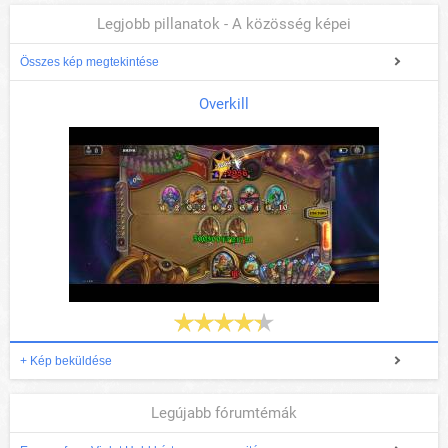
Legjobb pillanatok - A közösség képei
Összes kép megtekintése
Overkill
+ Kép beküldése
Legújabb fórumtémák