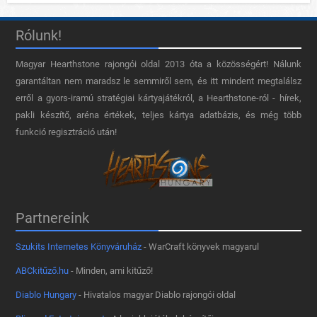
Rólunk!
Magyar Hearthstone​ rajongói oldal 2013 óta a közösségért! Nálunk
garantáltan nem maradsz le semmiről sem, és itt mindent megtalálsz
erről a gyors-iramú stratégiai kártyajátékról, a Hearthstone-ról - hírek,
pakli készítő, aréna értékek, teljes kártya adatbázis, és még több
funkció regisztráció után!
Partnereink
Szukits Internetes Könyváruház
- WarCraft könyvek magyarul
ABCkitűző.hu
- Minden, ami kitűző!
Diablo Hungary
- Hivatalos magyar Diablo rajongói oldal