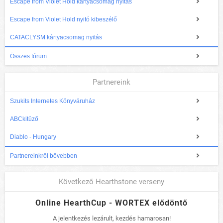
Escape from Violet Hold kártyacsomag nyitás
Escape from Violet Hold nyitó kibeszélő
CATACLYSM kártyacsomag nyitás
Összes fórum
Partnereink
Szukits Internetes Könyváruház
ABCkitüző
Diablo - Hungary
Partnereinkről bővebben
Következő Hearthstone verseny
Online HearthCup - WORTEX elődöntő
A jelentkezés lezárult, kezdés hamarosan!