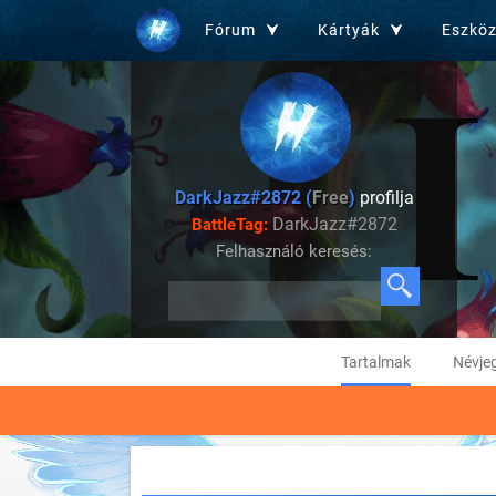
Fórum
Kártyák
Eszkö
DarkJazz#2872 (
Free
)
profilja
DarkJazz#2872
BattleTag:
Felhasználó keresés:
Tartalmak
Névje