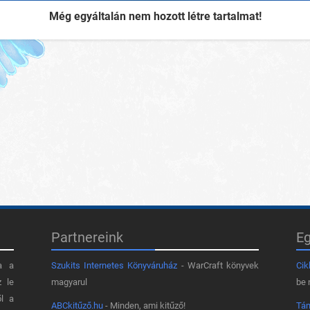
Még egyáltalán nem hozott létre tartalmat!
Partnereink
E
a a
Szukits Internetes Könyváruház
- WarCraft könyvek
Cik
z le
magyarul
be 
ől a
ABCkitűző.hu
- Minden, ami kitűző!
Tá