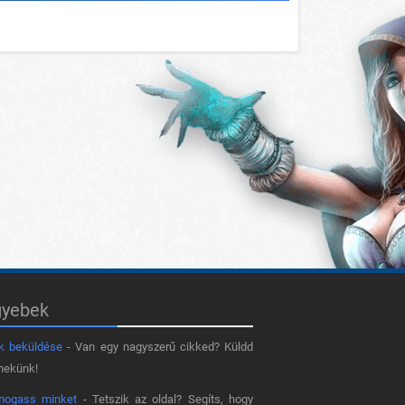
gyebek
k beküldése
- Van egy nagyszerű cikked? Küldd
nekünk!
mogass minket
- Tetszik az oldal? Segíts, hogy