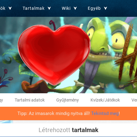
zök
Tartalmak
Wiki
Egyéb
gy
Tartalmi adatok
Gyűjtemény
Kvízek/Játékok
Ve
Tipp: Az imasarok mindig nyitva áll!
Tekintsd meg
!
Létrehozott
tartalmak