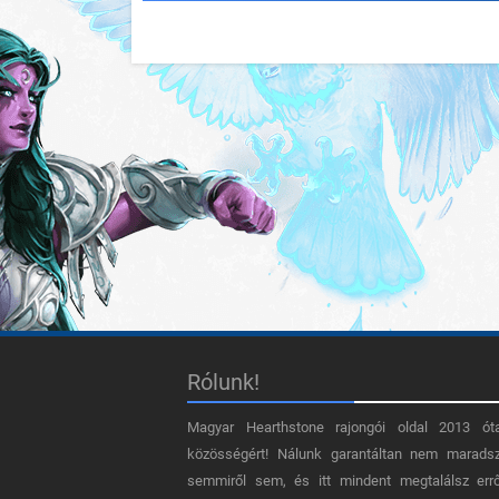
Rólunk!
Magyar Hearthstone​ rajongói oldal 2013 ót
közösségért! Nálunk garantáltan nem marads
semmiről sem, és itt mindent megtalálsz err