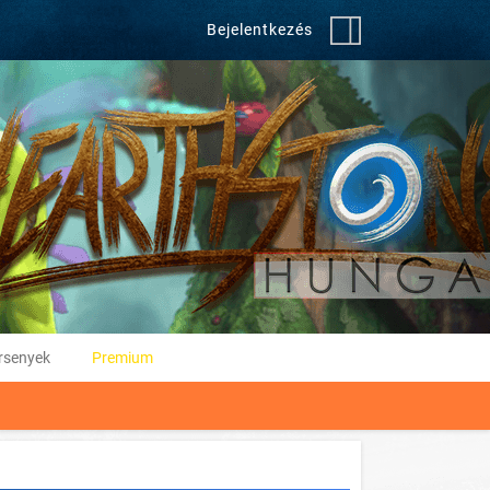
Bejelentkezés
rsenyek
Premium