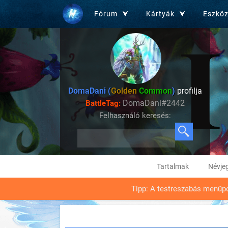
Fórum
Kártyák
Eszkö
DomaDani (
Golden
Common
)
profilja
DomaDani#2442
BattleTag:
Felhasználó keresés:
Tartalmak
Névje
Tipp: A testreszabás menüpon