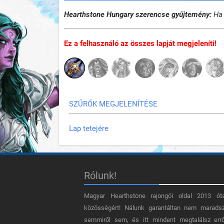
Hearthstone Hungary szerencse gyűjtemény:
Ha 
Ez a felhasználó az összes lapját megjeleníti!
SZŰRŐK MEGJELENÍTÉSE
Lap tetejére
Rólunk!
Magyar Hearthstone​ rajongói oldal 2013 ót
közösségért! Nálunk garantáltan nem marads
semmiről sem, és itt mindent megtalálsz err