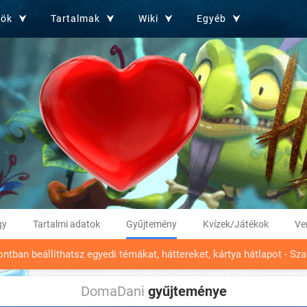
zök
Tartalmak
Wiki
Egyéb
gy
Tartalmi adatok
Gyűjtemény
Kvízek/Játékok
Ve
tban beállíthatsz egyedi témákat, háttereket, kártya hátlapot - Sza
DomaDani
gyűjteménye