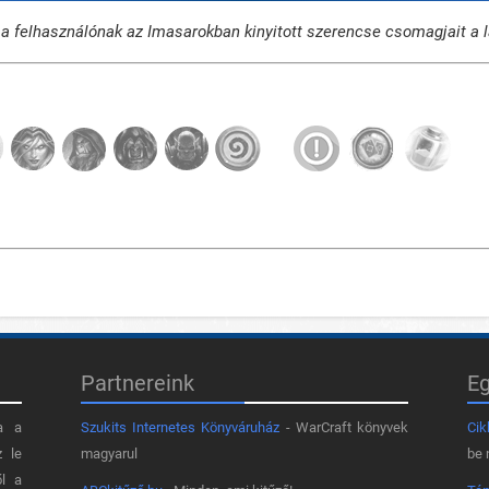
a felhasználónak az Imasarokban kinyitott szerencse csomagjait a la
Partnereink
E
a a
Szukits Internetes Könyváruház
- WarCraft könyvek
Cik
z le
magyarul
be 
ől a