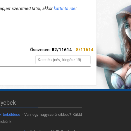
pjait szeretnéd látni, akkor
kattints ide
!
Összesen:
82
/11614
-
8
/11614
gyebek
k beküldése
- Van egy nagyszerű cikked? Küldd
nekünk!