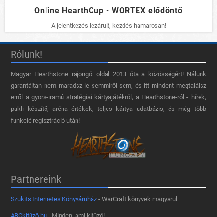
Online HearthCup - WORTEX elődöntő
A jelentkezés lezárult, kezdés hamarosan!
Rólunk!
Magyar Hearthstone​ rajongói oldal 2013 óta a közösségért! Nálunk
garantáltan nem maradsz le semmiről sem, és itt mindent megtalálsz
erről a gyors-iramú stratégiai kártyajátékról, a Hearthstone-ról - hírek,
pakli készítő, aréna értékek, teljes kártya adatbázis, és még több
funkció regisztráció után!
Partnereink
Szukits Internetes Könyváruház
- WarCraft könyvek magyarul
ABCkitűző.hu
- Minden, ami kitűző!