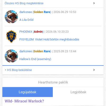
Összes HS Blog megtekintése
darkonee (
Golden
Rare
)
| 2026.06.29 10:53
A Lila Erőd
PHOENIX (
Admin
)
| 2026.06.10 20:23
FIGYELEM: Violet Hold börtön meghibásodás
darkonee (
Golden
Rare
)
| 2025.09.23 13:44
Hallow's End (esemény)
+ HS Blog beküldése
Hearthstone paklik
Legújabbak
Legjobbak
Wild- Miracel Warlock?