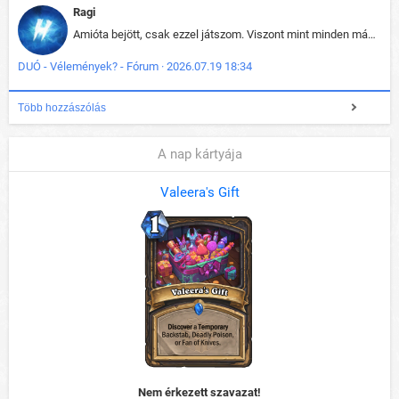
Ragi
Amióta bejött, csak ezzel játszom. Viszont mint minden más - akár az alapjáték is, ez is baromira összetett lett. Néha már pár kör után is esélytelen az egész. Vagy irreállisan túltápol valaki, vagy lelép a partner, vagy csak hülye mint a segg. És amikor eljönne az én időm, na akkor jön el mindenki másé is. Engem jobban érdekelne, hogy ki milyen ratingen szokott játszani. Na ez lenne egy érdekes adat.
DUÓ - Vélemények? - Fórum · 2026.07.19 18:34
Több hozzászólás
A nap kártyája
Valeera's Gift
Nem érkezett szavazat!