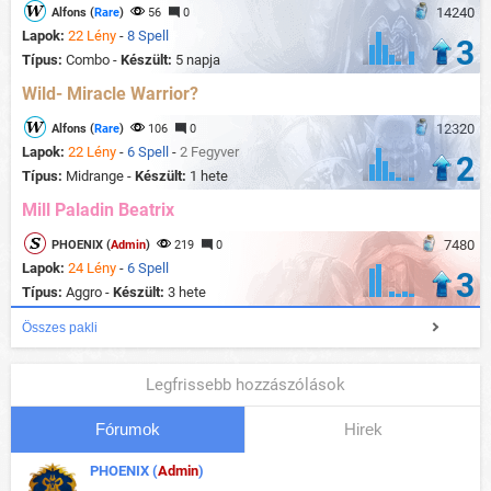
14240
Alfons (
Rare
)
56
0
Lapok:
22 Lény
-
8 Spell
3
Típus:
Combo -
Készült:
5 napja
Wild- Miracle Warrior?
12320
Alfons (
Rare
)
106
0
Lapok:
22 Lény
-
6 Spell
-
2 Fegyver
2
Típus:
Midrange -
Készült:
1 hete
Mill Paladin Beatrix
7480
PHOENIX (
Admin
)
219
0
Lapok:
24 Lény
-
6 Spell
3
Típus:
Aggro -
Készült:
3 hete
Összes pakli
Legfrissebb hozzászólások
Fórumok
Hirek
PHOENIX (
Admin
)