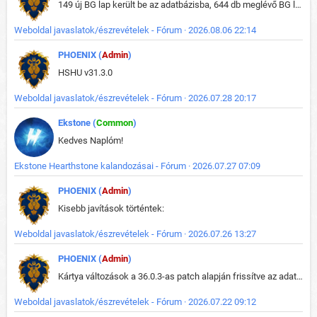
149 új BG lap került be az adatbázisba, 644 db meglévő BG lap módosult, bekerültek az új képek a megváltozott lapokhoz is.
Weboldal javaslatok/észrevételek - Fórum · 2026.08.06 22:14
PHOENIX (
Admin
)
HSHU v31.3.0
Weboldal javaslatok/észrevételek - Fórum · 2026.07.28 20:17
Ekstone (
Common
)
Kedves Naplóm!
Ekstone Hearthstone kalandozásai - Fórum · 2026.07.27 07:09
PHOENIX (
Admin
)
Kisebb javítások történtek:
Weboldal javaslatok/észrevételek - Fórum · 2026.07.26 13:27
PHOENIX (
Admin
)
Kártya változások a 36.0.3-as patch alapján frissítve az adatbázisban (képek is cserélve).
Weboldal javaslatok/észrevételek - Fórum · 2026.07.22 09:12