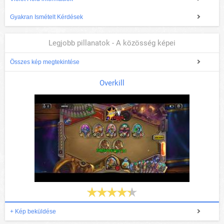
Gyakran Ismételt Kérdések
Legjobb pillanatok - A közösség képei
Összes kép megtekintése
Overkill
+ Kép beküldése