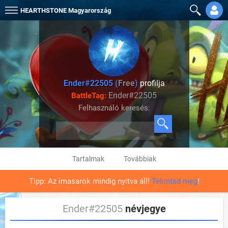
HEARTHSTONE
Magyarország
Ender#22505 (
Free
)
profilja
Ender#22505
BattleTag:
Felhasználó keresés:
Tartalmak
Továbbiak
Tipp: Az imasarok mindig nyitva áll!
Tekintsd meg
!
Ender#22505
névjegye