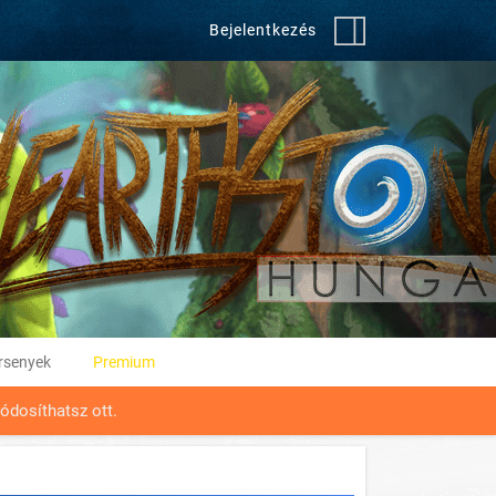
Bejelentkezés
rsenyek
Premium
ódosíthatsz ott.