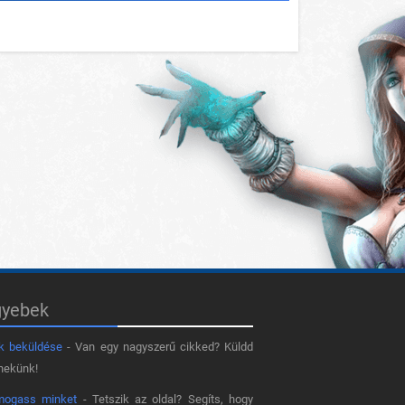
gyebek
k beküldése
- Van egy nagyszerű cikked? Küldd
nekünk!
mogass minket
- Tetszik az oldal? Segíts, hogy