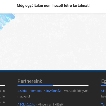
Még egyáltalán nem hozott létre tartalmat!
Partnereink
E
a a
Szukits Internetes Könyváruház
- WarCraft könyvek
Cik
z le
magyarul
be 
ől a
ABCkitűző.hu
- Minden, ami kitűző!
Tá