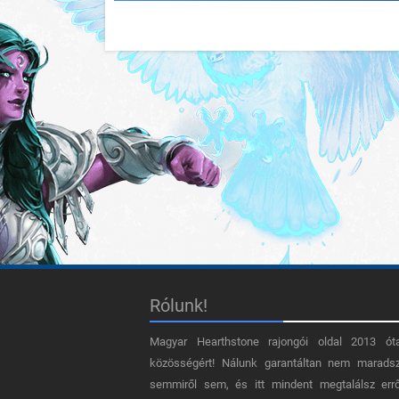
Rólunk!
Magyar Hearthstone​ rajongói oldal 2013 ót
közösségért! Nálunk garantáltan nem marads
semmiről sem, és itt mindent megtalálsz err