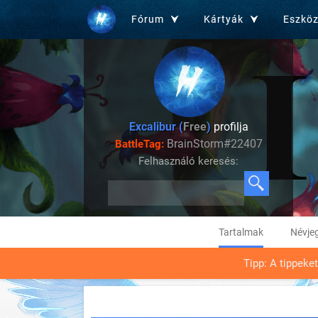
Fórum
Kártyák
Eszkö
Excalibur (
Free
)
profilja
BrainStorm#22407
BattleTag:
Felhasználó keresés:
Tartalmak
Névje
Tipp: A tippeke