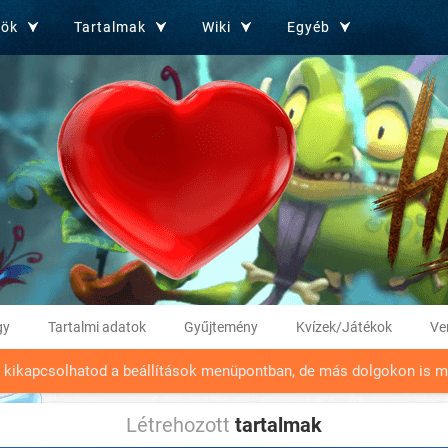
zök
Tartalmak
Wiki
Egyéb
gy
Tartalmi adatok
Gyűjtemény
Kvízek/Játékok
Ve
t kikapcsolhatod a beállítások menüpontban, de más dolgokon is m
Létrehozott
tartalmak