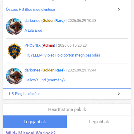
Összes HS Blog megtekintése
darkonee (
Golden
Rare
)
| 2026.06.29 10:53
A Lila Erőd
PHOENIX (
Admin
)
| 2026.06.10 20:23
FIGYELEM: Violet Hold börtön meghibásodás
darkonee (
Golden
Rare
)
| 2025.09.23 13:44
Hallow's End (esemény)
+ HS Blog beküldése
Hearthstone paklik
Legújabbak
Legjobbak
Wild- Miracel Warlock?