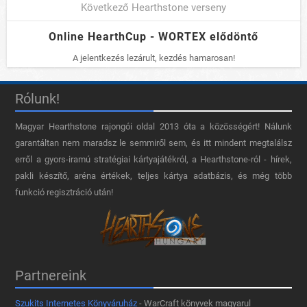
Következő Hearthstone verseny
Online HearthCup - WORTEX elődöntő
A jelentkezés lezárult, kezdés hamarosan!
Rólunk!
Magyar Hearthstone​ rajongói oldal 2013 óta a közösségért! Nálunk
garantáltan nem maradsz le semmiről sem, és itt mindent megtalálsz
erről a gyors-iramú stratégiai kártyajátékról, a Hearthstone-ról - hírek,
pakli készítő, aréna értékek, teljes kártya adatbázis, és még több
funkció regisztráció után!
Partnereink
Szukits Internetes Könyváruház
- WarCraft könyvek magyarul