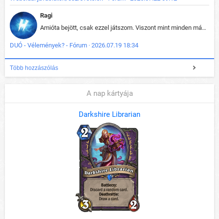
Ragi
Amióta bejött, csak ezzel játszom. Viszont mint minden más - akár az alapjáték is, ez is baromira összetett lett. Néha már pár kör után is esélytelen az egész. Vagy irreállisan túltápol valaki, vagy lelép a partner, vagy csak hülye mint a segg. És amikor eljönne az én időm, na akkor jön el mindenki másé is. Engem jobban érdekelne, hogy ki milyen ratingen szokott játszani. Na ez lenne egy érdekes adat.
DUÓ - Vélemények? - Fórum · 2026.07.19 18:34
Több hozzászólás
A nap kártyája
Darkshire Librarian