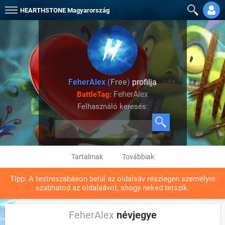
HEARTHSTONE
Magyarország
FeherAlex (
Free
)
profilja
FeherAlex
BattleTag:
Felhasználó keresés:
Tartalmak
Továbbiak
Tipp: A testreszabáson belül az oldalsáv részlegen személyre
szabhatod az oldalsávot, ahogy neked tetszik.
FeherAlex
névjegye