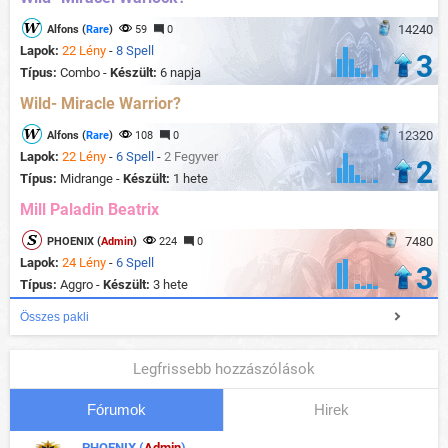
14240
Alfons (
Rare
)
59
0
Lapok:
22 Lény
-
8 Spell
3
Típus:
Combo -
Készült:
6 napja
Wild- Miracle Warrior?
12320
Alfons (
Rare
)
108
0
Lapok:
22 Lény
-
6 Spell
-
2 Fegyver
2
Típus:
Midrange -
Készült:
1 hete
Mill Paladin Beatrix
7480
PHOENIX (
Admin
)
224
0
Lapok:
24 Lény
-
6 Spell
3
Típus:
Aggro -
Készült:
3 hete
Összes pakli
Legfrissebb hozzászólások
Fórumok
Hirek
PHOENIX (
Admin
)