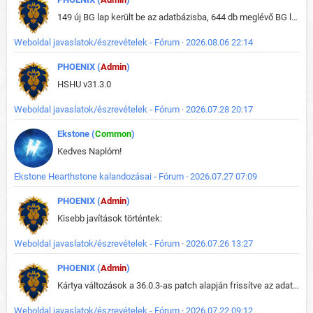
149 új BG lap került be az adatbázisba, 644 db meglévő BG lap módosult, bekerültek az új képek a megváltozott lapokhoz is.
Weboldal javaslatok/észrevételek - Fórum · 2026.08.06 22:14
PHOENIX (
Admin
)
HSHU v31.3.0
Weboldal javaslatok/észrevételek - Fórum · 2026.07.28 20:17
Ekstone (
Common
)
Kedves Naplóm!
Ekstone Hearthstone kalandozásai - Fórum · 2026.07.27 07:09
PHOENIX (
Admin
)
Kisebb javítások történtek:
Weboldal javaslatok/észrevételek - Fórum · 2026.07.26 13:27
PHOENIX (
Admin
)
Kártya változások a 36.0.3-as patch alapján frissítve az adatbázisban (képek is cserélve).
Weboldal javaslatok/észrevételek - Fórum · 2026.07.22 09:12