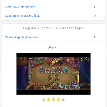
Violet Hold információk
Gyakran Ismételt Kérdések
Legjobb pillanatok - A közösség képei
Összes kép megtekintése
Overkill