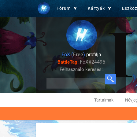
Fórum
Kártyák
Eszkö
FoX (
Free
)
profilja
FoX#24495
BattleTag:
Felhasználó keresés:
Tartalmak
Névje