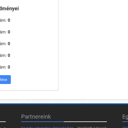
edményei
zám:
0
zám:
0
zám:
0
zám:
0
zám:
0
ntése
Partnereink
E