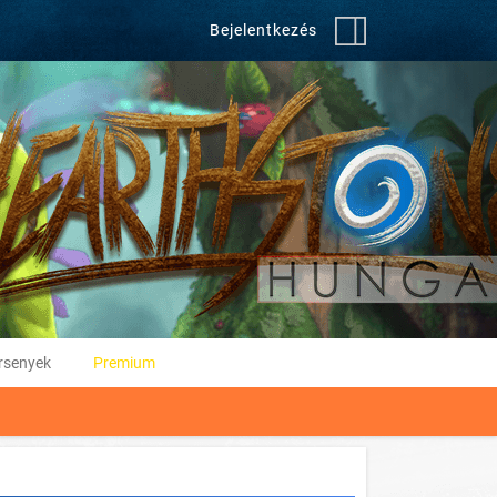
Bejelentkezés
rsenyek
Premium