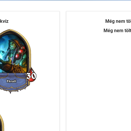
 kvíz
Még nem tölt
Még nem töltö