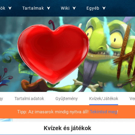
zök
Tartalmak
Wiki
Egyéb
gy
Tartalmi adatok
Gyűjtemény
Kvízek/Játékok
Ve
Tipp: Az imasarok mindig nyitva áll!
Tekintsd meg
!
Kvízek és játékok