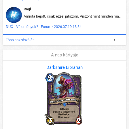
Ragi
Amióta bejött, csak ezzel játszom. Viszont mint minden más - akár az alapjáték is, ez is baromira összetett lett. Néha már pár kör után is esélytelen az egész. Vagy irreállisan túltápol valaki, vagy lelép a partner, vagy csak hülye mint a segg. És amikor eljönne az én időm, na akkor jön el mindenki másé is. Engem jobban érdekelne, hogy ki milyen ratingen szokott játszani. Na ez lenne egy érdekes adat.
DUÓ - Vélemények? - Fórum · 2026.07.19 18:34
Több hozzászólás
A nap kártyája
Darkshire Librarian