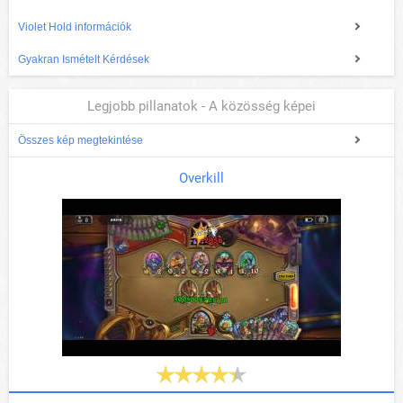
Violet Hold információk
Gyakran Ismételt Kérdések
Legjobb pillanatok - A közösség képei
Összes kép megtekintése
Overkill