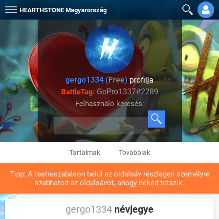
HEARTHSTONE
Magyarország
gergo1334 (
Free
)
profilja
GoPro1337#2289
BattleTag:
Felhasználó keresés:
Tartalmak
Továbbiak
Tipp: A testreszabáson belül az oldalsáv részlegen személyre
szabhatod az oldalsávot, ahogy neked tetszik.
gergo1334
névjegye