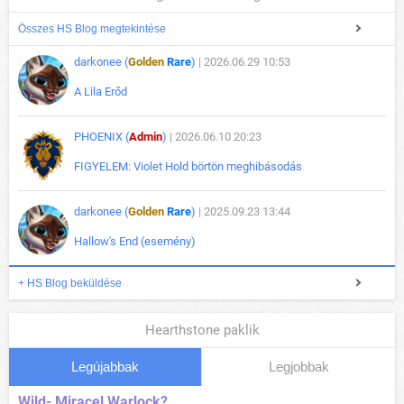
Összes HS Blog megtekintése
darkonee (
Golden
Rare
)
| 2026.06.29 10:53
A Lila Erőd
PHOENIX (
Admin
)
| 2026.06.10 20:23
FIGYELEM: Violet Hold börtön meghibásodás
darkonee (
Golden
Rare
)
| 2025.09.23 13:44
Hallow's End (esemény)
+ HS Blog beküldése
Hearthstone paklik
Legújabbak
Legjobbak
Wild- Miracel Warlock?