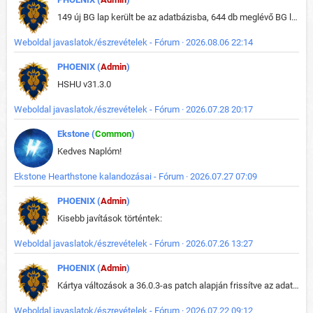
149 új BG lap került be az adatbázisba, 644 db meglévő BG lap módosult, bekerültek az új képek a megváltozott lapokhoz is.
Weboldal javaslatok/észrevételek - Fórum · 2026.08.06 22:14
PHOENIX (
Admin
)
HSHU v31.3.0
Weboldal javaslatok/észrevételek - Fórum · 2026.07.28 20:17
Ekstone (
Common
)
Kedves Naplóm!
Ekstone Hearthstone kalandozásai - Fórum · 2026.07.27 07:09
PHOENIX (
Admin
)
Kisebb javítások történtek:
Weboldal javaslatok/észrevételek - Fórum · 2026.07.26 13:27
PHOENIX (
Admin
)
Kártya változások a 36.0.3-as patch alapján frissítve az adatbázisban (képek is cserélve).
Weboldal javaslatok/észrevételek - Fórum · 2026.07.22 09:12