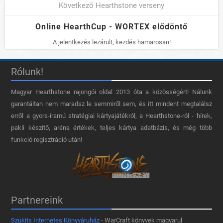
Következő Hearthstone verseny
Online HearthCup - WORTEX elődöntő
A jelentkezés lezárult, kezdés hamarosan!
Rólunk!
Magyar Hearthstone​ rajongói oldal 2013 óta a közösségért! Nálunk
garantáltan nem maradsz le semmiről sem, és itt mindent megtalálsz
erről a gyors-iramú stratégiai kártyajátékról, a Hearthstone-ról - hírek,
pakli készítő, aréna értékek, teljes kártya adatbázis, és még több
funkció regisztráció után!
Partnereink
Szukits Internetes Könyváruház
- WarCraft könyvek magyarul