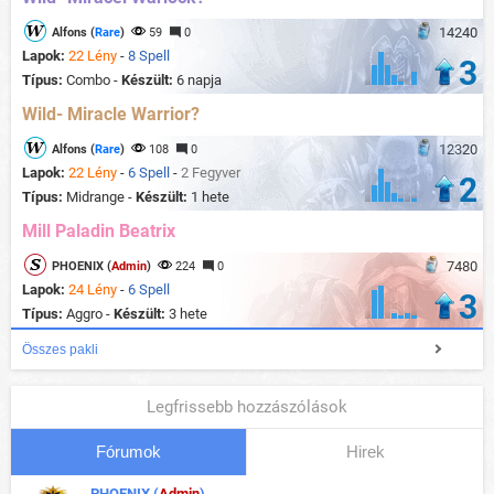
14240
Alfons (
Rare
)
59
0
Lapok:
22 Lény
-
8 Spell
3
Típus:
Combo -
Készült:
6 napja
Wild- Miracle Warrior?
12320
Alfons (
Rare
)
108
0
Lapok:
22 Lény
-
6 Spell
-
2 Fegyver
2
Típus:
Midrange -
Készült:
1 hete
Mill Paladin Beatrix
7480
PHOENIX (
Admin
)
224
0
Lapok:
24 Lény
-
6 Spell
3
Típus:
Aggro -
Készült:
3 hete
Összes pakli
Legfrissebb hozzászólások
Fórumok
Hirek
PHOENIX (
Admin
)