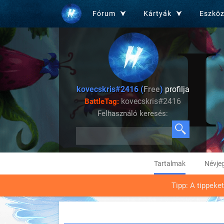
Fórum
Kártyák
Eszkö
kovecskris#2416 (
Free
)
profilja
kovecskris#2416
BattleTag:
Felhasználó keresés:
Tartalmak
Névje
Tipp: A tippeke