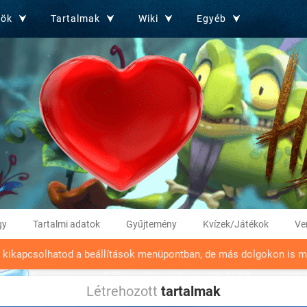
zök
Tartalmak
Wiki
Egyéb
gy
Tartalmi adatok
Gyűjtemény
Kvízek/Játékok
Ve
t kikapcsolhatod a beállítások menüpontban, de más dolgokon is m
Létrehozott
tartalmak