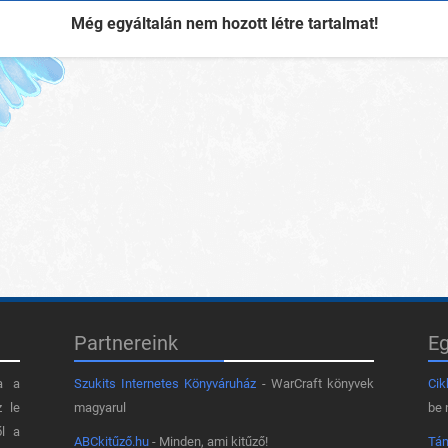
Még egyáltalán nem hozott létre tartalmat!
Partnereink
E
a a
Szukits Internetes Könyváruház
- WarCraft könyvek
Cik
z le
magyarul
be 
ől a
ABCkitűző.hu
- Minden, ami kitűző!
Tá