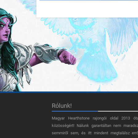
Rólunk!
Magyar Hearthstone​ rajongói oldal 2013 ót
közösségért! Nálunk garantáltan nem marads
semmiről sem, és itt mindent megtalálsz err