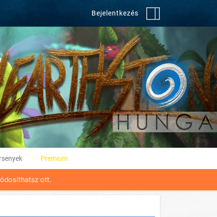
Bejelentkezés
rsenyek
Premium
ódosíthatsz ott.