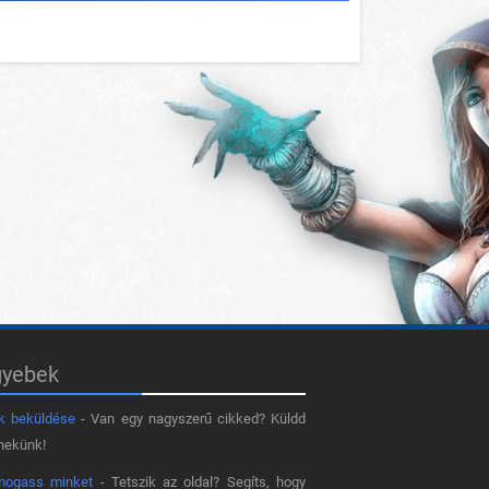
gyebek
k beküldése
- Van egy nagyszerű cikked? Küldd
nekünk!
mogass minket
- Tetszik az oldal? Segíts, hogy