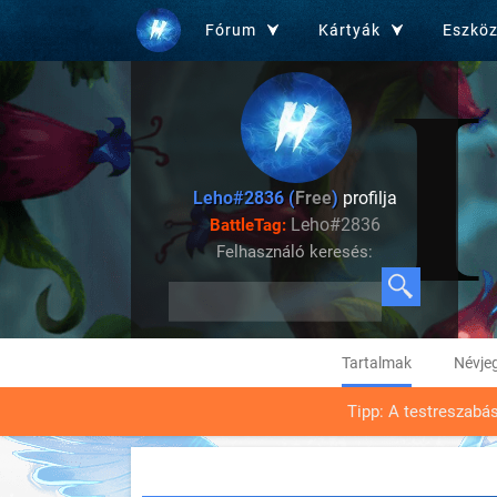
Fórum
Kártyák
Eszkö
Leho#2836 (
Free
)
profilja
Leho#2836
BattleTag:
Felhasználó keresés:
Tartalmak
Névje
Tipp: A testreszabá