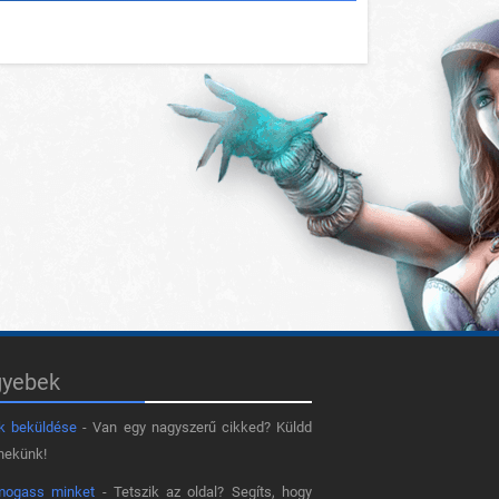
gyebek
k beküldése
- Van egy nagyszerű cikked? Küldd
nekünk!
mogass minket
- Tetszik az oldal? Segíts, hogy