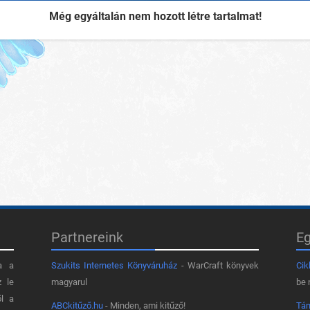
Még egyáltalán nem hozott létre tartalmat!
Partnereink
E
a a
Szukits Internetes Könyváruház
- WarCraft könyvek
Cik
z le
magyarul
be 
ől a
ABCkitűző.hu
- Minden, ami kitűző!
Tá