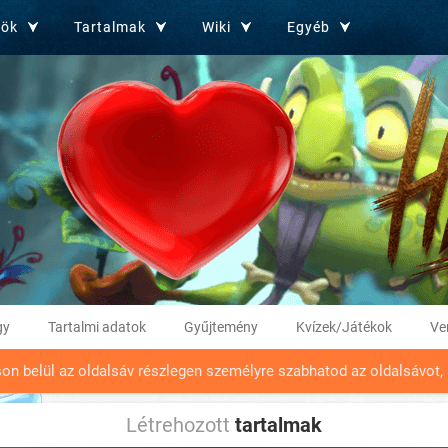
zök
Tartalmak
Wiki
Egyéb
gy
Tartalmi adatok
Gyűjtemény
Kvízek/Játékok
Ve
son belül az oldalsáv részlegen személyre szabhatod az oldalsávot, 
Létrehozott
tartalmak