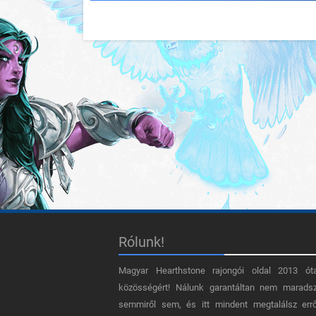
Rólunk!
Magyar Hearthstone​ rajongói oldal 2013 ót
közösségért! Nálunk garantáltan nem marads
semmiről sem, és itt mindent megtalálsz err