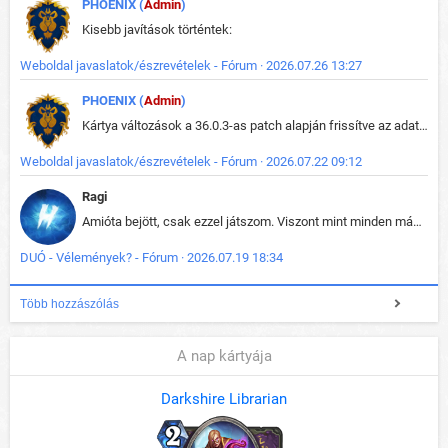
PHOENIX (
Admin
)
Kisebb javítások történtek:
Weboldal javaslatok/észrevételek - Fórum · 2026.07.26 13:27
PHOENIX (
Admin
)
Kártya változások a 36.0.3-as patch alapján frissítve az adatbázisban (képek is cserélve).
Weboldal javaslatok/észrevételek - Fórum · 2026.07.22 09:12
Ragi
Amióta bejött, csak ezzel játszom. Viszont mint minden más - akár az alapjáték is, ez is baromira összetett lett. Néha már pár kör után is esélytelen az egész. Vagy irreállisan túltápol valaki, vagy lelép a partner, vagy csak hülye mint a segg. És amikor eljönne az én időm, na akkor jön el mindenki másé is. Engem jobban érdekelne, hogy ki milyen ratingen szokott játszani. Na ez lenne egy érdekes adat.
DUÓ - Vélemények? - Fórum · 2026.07.19 18:34
Több hozzászólás
A nap kártyája
Darkshire Librarian