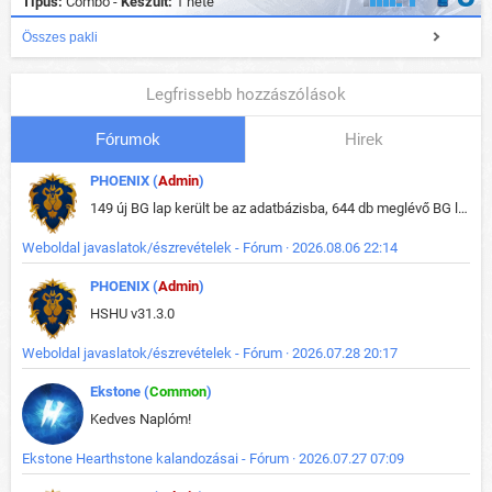
Típus:
Combo -
Készült:
1 hete
Összes pakli
Legfrissebb hozzászólások
Fórumok
Hirek
PHOENIX (
Admin
)
149 új BG lap került be az adatbázisba, 644 db meglévő BG lap módosult, bekerültek az új képek a megváltozott lapokhoz is.
Weboldal javaslatok/észrevételek - Fórum · 2026.08.06 22:14
PHOENIX (
Admin
)
HSHU v31.3.0
Weboldal javaslatok/észrevételek - Fórum · 2026.07.28 20:17
Ekstone (
Common
)
Kedves Naplóm!
Ekstone Hearthstone kalandozásai - Fórum · 2026.07.27 07:09