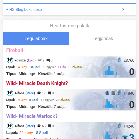
+ HS Blog beküldése
Hearthstone paklik
Legújabbak
Legjobbak
Fireball
23760
kossza (
Epic
)
9
0
Lapok:
14 Lény
-
10 Spell
-
1 Fegyver
-
1 Hős
-
1 Helyszín
0
Típus:
Midrange -
Készült:
1 órája
Wild- Miracle Death Knight?
11840
Alfons (
Rare
)
17
0
Lapok:
19 Lény
-
8 Spell
-
1 Fegyver
-
2 Helyszín
0
Típus:
Midrange -
Készült:
7 órája
Wild- Miracle Warlock?
14240
Alfons (
Rare
)
63
0
Lapok:
22 Lény
-
8 Spell
3