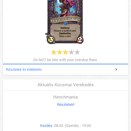
Do NOT be late with your overdue fines.
Részletek és értékelés
Aktuális Kocsmai Verekedés
Henchmania
Részletek
!
Kezdés:
08.05. (Szerda) - 19:00