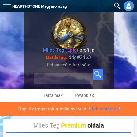
HEARTHSTONE
Magyarország
Miles Teg (
Epic
)
profilja
ddg#2463
BattleTag:
Felhasználó keresés:
Tartalmak
Továbbiak
Tipp: Az imasarok mindig nyitva áll!
Tekintsd meg
!
Miles Teg
Premium
oldala