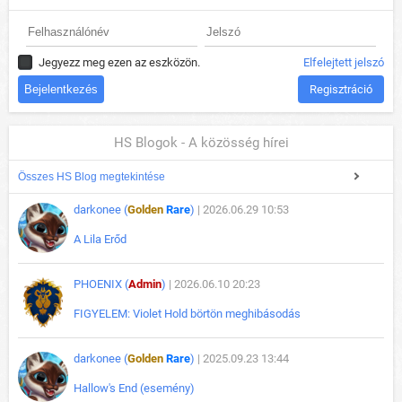
Jegyezz meg ezen az eszközön.
Elfelejtett jelszó
Regisztráció
HS Blogok - A közösség hírei
Összes HS Blog megtekintése
darkonee (
Golden
Rare
)
| 2026.06.29 10:53
A Lila Erőd
PHOENIX (
Admin
)
| 2026.06.10 20:23
FIGYELEM: Violet Hold börtön meghibásodás
darkonee (
Golden
Rare
)
| 2025.09.23 13:44
Hallow's End (esemény)