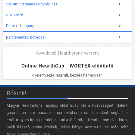
Szukits Internetes Könyváruház
ABCkitüző
Diablo - Hungary
Partnereinkről bővebben
Következő Hearthstone verseny
Online HearthCup - WORTEX elődöntő
A jelentkezés lezárult, kezdés hamarosan!
Rólunk!
Magyar Hearthstone​ rajongói oldal 2013 óta a közösségért! Nálunk
garantáltan nem maradsz le semmiről sem, és itt mindent megtalálsz
erről a gyors-iramú stratégiai kártyajátékról, a Hearthstone-ról - hírek,
pakli készítő, aréna értékek, teljes kártya adatbázis, és még több
funkció regisztráció után!