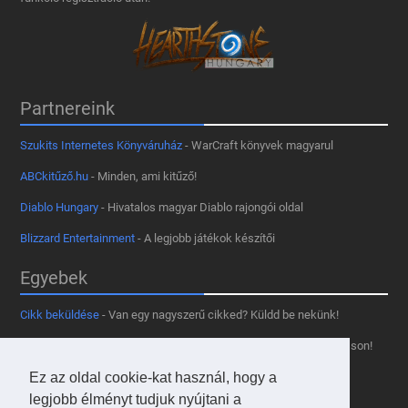
Partnereink
Szukits Internetes Könyváruház
- WarCraft könyvek magyarul
ABCkitűző.hu
- Minden, ami kitűző!
Diablo Hungary
- Hivatalos magyar Diablo rajongói oldal
Blizzard Entertainment
- A legjobb játékok készítői
Egyebek
Cikk beküldése
- Van egy nagyszerű cikked? Küldd be nekünk!
Támogass minket
- Tetszik az oldal? Segíts, hogy fennmaradhasson!
Kapcsolat, médiaajánlat
- Lépj velünk kapcsolatba!
Ez az oldal cookie-kat használ, hogy a
legjobb élményt tudjuk nyújtani a
Használd a tooltipünket
- A saját oldaladon is!