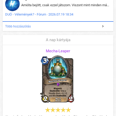
Amióta bejött, csak ezzel játszom. Viszont mint minden más - akár az alapjáték is, ez is baromira összetett lett. Néha már pár kör után is esélytelen az egész. Vagy irreállisan túltápol valaki, vagy lelép a partner, vagy csak hülye mint a segg. És amikor eljönne az én időm, na akkor jön el mindenki másé is. Engem jobban érdekelne, hogy ki milyen ratingen szokott játszani. Na ez lenne egy érdekes adat.
DUÓ - Vélemények? - Fórum · 2026.07.19 18:34
Több hozzászólás
A nap kártyája
Mecha-Leaper