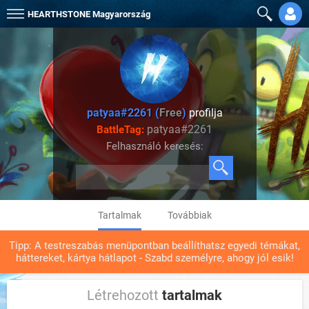
HEARTHSTONE
Magyarország
patyaa#2261 (
Free
)
profilja
patyaa#2261
BattleTag:
Felhasználó keresés:
Tartalmak
Továbbiak
Tipp: A testreszabás menüpontban beállíthatsz egyedi témákat,
háttereket, kártya hátlapot - Szabd személyre, ahogy jól esik!
Létrehozott
tartalmak