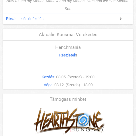
Now to find my Mecha-Macaw and my Mecha-Titus and we'll be Mecha-
Set.
Részletek és értékelés
Aktuális Kocsmai Verekedés
Henchmania
Részletek
!
Kezdés:
08.05. (Szerda) - 19:00
Vége:
08.12. (Szerda) - 18:00
Támogass minket