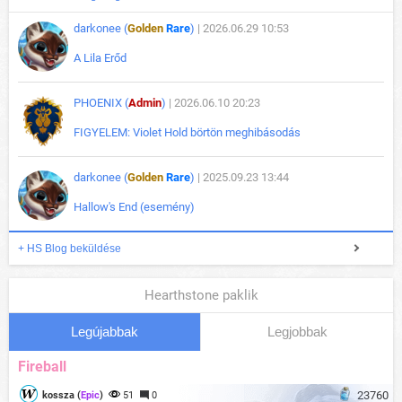
darkonee (
Golden
Rare
)
| 2026.06.29 10:53
A Lila Erőd
PHOENIX (
Admin
)
| 2026.06.10 20:23
FIGYELEM: Violet Hold börtön meghibásodás
darkonee (
Golden
Rare
)
| 2025.09.23 13:44
Hallow's End (esemény)
+ HS Blog beküldése
Hearthstone paklik
Legújabbak
Legjobbak
Fireball
23760
kossza (
Epic
)
51
0