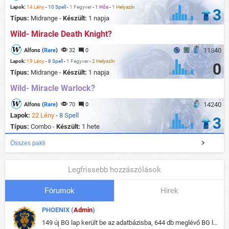
Lapok:
14 Lény
-
10 Spell
-
1 Fegyver
-
1 Hős
-
1 Helyszín
3
Típus:
Midrange -
Készült:
1 napja
Wild- Miracle Death Knight?
11840
Alfons (
Rare
)
32
0
Lapok:
19 Lény
-
8 Spell
-
1 Fegyver
-
2 Helyszín
0
Típus:
Midrange -
Készült:
1 napja
Wild- Miracle Warlock?
14240
Alfons (
Rare
)
70
0
Lapok:
22 Lény
-
8 Spell
3
Típus:
Combo -
Készült:
1 hete
Összes pakli
Legfrissebb hozzászólások
Fórumok
Hirek
PHOENIX (
Admin
)
149 új BG lap került be az adatbázisba, 644 db meglévő BG lap módosult, bekerültek az új képek a megváltozott lapokhoz is.