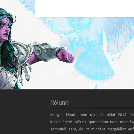
Rólunk!
Magyar Hearthstone​ rajongói oldal 2013 ót
közösségért! Nálunk garantáltan nem marads
semmiről sem, és itt mindent megtalálsz err