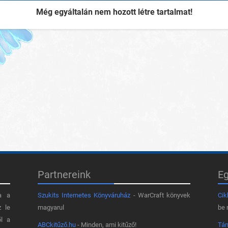
Még egyáltalán nem hozott létre tartalmat!
Partnereink
E
a a
Szukits Internetes Könyváruház
- WarCraft könyvek
Cik
z le
magyarul
be 
ől a
ABCkitűző.hu
- Minden, ami kitűző!
Tá