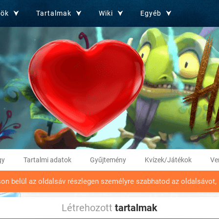
zök
Tartalmak
Wiki
Egyéb
gy
Tartalmi adatok
Gyűjtemény
Kvízek/Játékok
Ve
son belül az oldalsáv részlegen személyre szabhatod az oldalsávot, 
Létrehozott
tartalmak