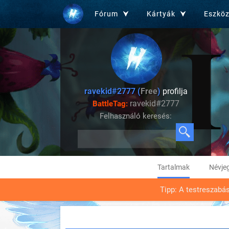
Fórum
Kártyák
Eszkö
ravekid#2777 (
Free
)
profilja
ravekid#2777
BattleTag:
Felhasználó keresés:
Tartalmak
Névje
Tipp: A testreszabá