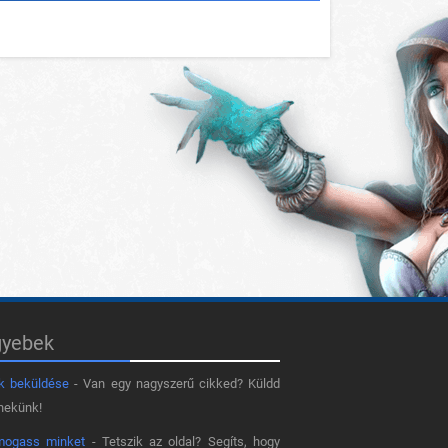
gyebek
k beküldése
- Van egy nagyszerű cikked? Küldd
nekünk!
mogass minket
- Tetszik az oldal? Segíts, hogy