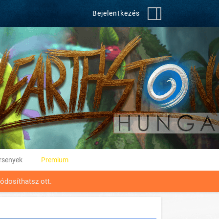
Bejelentkezés
rsenyek
Premium
ódosíthatsz ott.