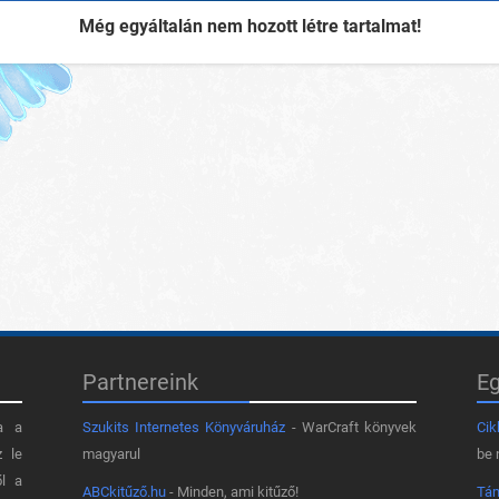
Még egyáltalán nem hozott létre tartalmat!
Partnereink
E
a a
Szukits Internetes Könyváruház
- WarCraft könyvek
Cik
z le
magyarul
be 
ől a
ABCkitűző.hu
- Minden, ami kitűző!
Tá