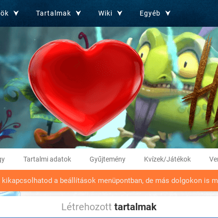
zök
Tartalmak
Wiki
Egyéb
gy
Tartalmi adatok
Gyűjtemény
Kvízek/Játékok
Ve
t kikapcsolhatod a beállítások menüpontban, de más dolgokon is m
Létrehozott
tartalmak