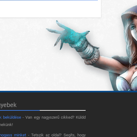
gyebek
k beküldése
- Van egy nagyszerű cikked? Küldd
nekünk!
mogass minket
- Tetszik az oldal? Segíts, hogy