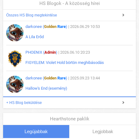
HS Blogok - A közösség hírei
Összes HS Blog megtekintése
darkonee (
Golden
Rare
)
| 2026.06.29 10:53
A Lila Erőd
PHOENIX (
Admin
)
| 2026.06.10 20:23
FIGYELEM: Violet Hold börtön meghibásodás
darkonee (
Golden
Rare
)
| 2025.09.23 13:44
Hallow's End (esemény)
+ HS Blog beküldése
Hearthstone paklik
Legújabbak
Legjobbak