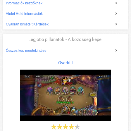
Információk kezdőknek
Violet Hold információk
Gyakran Ismételt Kérdések
Legjobb pillanatok - A közösség képei
Összes kép megtekintése
Overkill