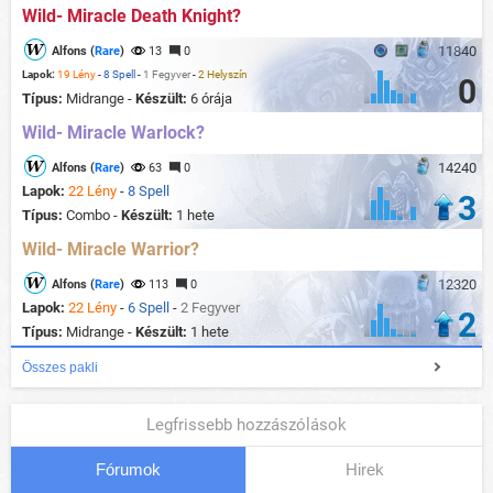
Wild- Miracle Death Knight?
11840
Alfons (
Rare
)
13
0
Lapok:
19 Lény
-
8 Spell
-
1 Fegyver
-
2 Helyszín
0
Típus:
Midrange -
Készült:
6 órája
Wild- Miracle Warlock?
14240
Alfons (
Rare
)
63
0
Lapok:
22 Lény
-
8 Spell
3
Típus:
Combo -
Készült:
1 hete
Wild- Miracle Warrior?
12320
Alfons (
Rare
)
113
0
Lapok:
22 Lény
-
6 Spell
-
2 Fegyver
2
Típus:
Midrange -
Készült:
1 hete
Összes pakli
Legfrissebb hozzászólások
Fórumok
Hirek