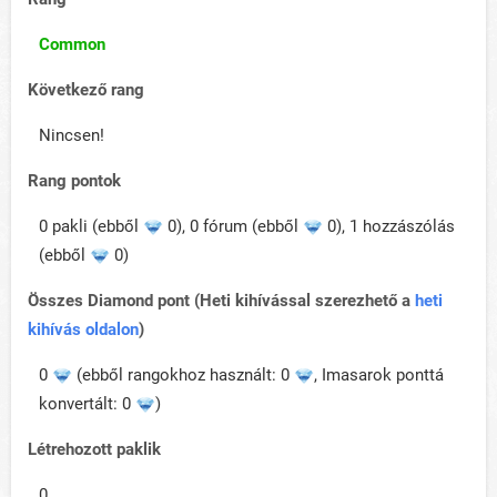
Common
Következő rang
Nincsen!
Rang pontok
0 pakli (ebből
0), 0 fórum (ebből
0), 1 hozzászólás
(ebből
0)
Összes Diamond pont (Heti kihívással szerezhető a
heti
kihívás oldalon
)
0
(ebből rangokhoz használt: 0
, Imasarok ponttá
konvertált: 0
)
Létrehozott paklik
0