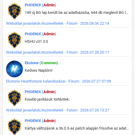
PHOENIX (
Admin
)
149 új BG lap került be az adatbázisba, 644 db meglévő BG lap módosult, bekerültek az új képek a megváltozott lapokhoz is.
Weboldal javaslatok/észrevételek - Fórum · 2026.08.06 22:14
PHOENIX (
Admin
)
HSHU v31.3.0
Weboldal javaslatok/észrevételek - Fórum · 2026.07.28 20:17
Ekstone (
Common
)
Kedves Naplóm!
Ekstone Hearthstone kalandozásai - Fórum · 2026.07.27 07:09
PHOENIX (
Admin
)
Kisebb javítások történtek:
Weboldal javaslatok/észrevételek - Fórum · 2026.07.26 13:27
PHOENIX (
Admin
)
Kártya változások a 36.0.3-as patch alapján frissítve az adatbázisban (képek is cserélve).