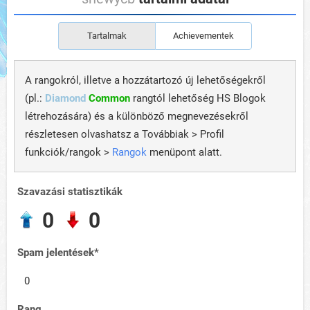
Tartalmak
Achievementek
A rangokról, illetve a hozzátartozó új lehetőségekről
(pl.:
Diamond
Common
rangtól lehetőség HS Blogok
létrehozására) és a különböző megnevezésekről
részletesen olvashatsz a Továbbiak > Profil
funkciók/rangok >
Rangok
menüpont alatt.
Szavazási statisztikák
0
0
Spam jelentések*
0
Rang