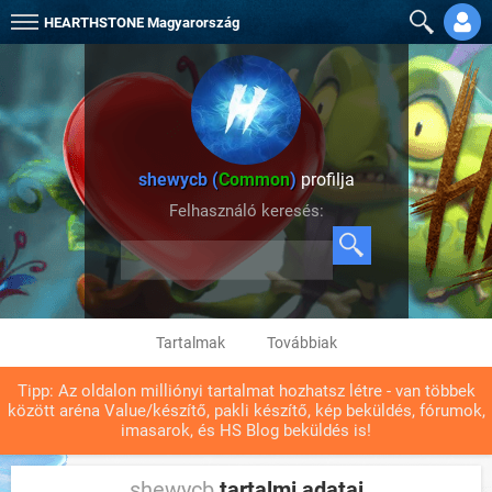
HEARTHSTONE
Magyarország
shewycb (
Common
)
profilja
Felhasználó keresés:
Tartalmak
Továbbiak
Tipp: Az oldalon milliónyi tartalmat hozhatsz létre - van többek
között aréna Value/készítő, pakli készítő, kép beküldés, fórumok,
imasarok, és HS Blog beküldés is!
shewycb
tartalmi adatai