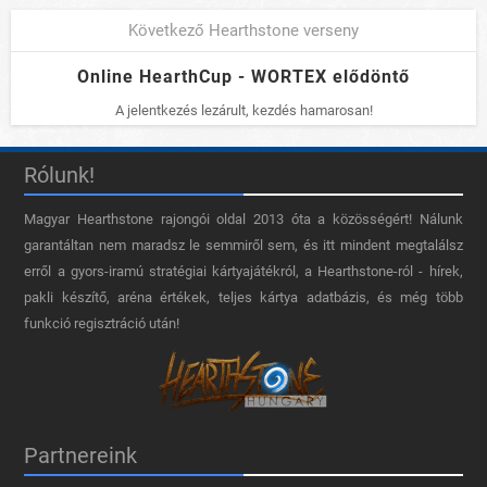
Következő Hearthstone verseny
Online HearthCup - WORTEX elődöntő
A jelentkezés lezárult, kezdés hamarosan!
Rólunk!
Magyar Hearthstone​ rajongói oldal 2013 óta a közösségért! Nálunk
garantáltan nem maradsz le semmiről sem, és itt mindent megtalálsz
erről a gyors-iramú stratégiai kártyajátékról, a Hearthstone-ról - hírek,
pakli készítő, aréna értékek, teljes kártya adatbázis, és még több
funkció regisztráció után!
Partnereink