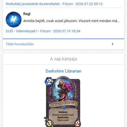
Weboldal javaslatok/észrevételek - Fórum · 2026.07.22 09:12
Ragi
Amióta bejött, csak ezzel játszom. Viszont mint minden más - akár az alapjáték is, ez is baromira összetett lett. Néha már pár kör után is esélytelen az egész. Vagy irreállisan túltápol valaki, vagy lelép a partner, vagy csak hülye mint a segg. És amikor eljönne az én időm, na akkor jön el mindenki másé is. Engem jobban érdekelne, hogy ki milyen ratingen szokott játszani. Na ez lenne egy érdekes adat.
DUÓ - Vélemények? - Fórum · 2026.07.19 18:34
Több hozzászólás
A nap kártyája
Darkshire Librarian