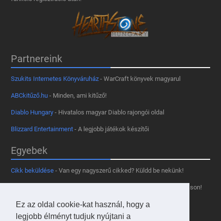
Partnereink
Szukits Internetes Könyváruház
- WarCraft könyvek magyarul
ABCkitűző.hu
- Minden, ami kitűző!
Diablo Hungary
- Hivatalos magyar Diablo rajongói oldal
Blizzard Entertainment
- A legjobb játékok készítői
Egyebek
Cikk beküldése
- Van egy nagyszerű cikked? Küldd be nekünk!
Támogass minket
- Tetszik az oldal? Segíts, hogy fennmaradhasson!
Ez az oldal cookie-kat használ, hogy a
Kapcsolat, médiaajánlat
- Lépj velünk kapcsolatba!
legjobb élményt tudjuk nyújtani a
Használd a tooltipünket
- A saját oldaladon is!