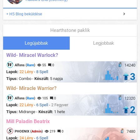
+ HS Blog beküldése
Hearthstone paklik
Legújabbak
Legjobbak
Wild- Miracel Warlock?
14240
Alfons (
Rare
)
55
0
Lapok:
22 Lény
-
8 Spell
3
Típus:
Combo -
Készült:
5 napja
Wild- Miracle Warrior?
12320
Alfons (
Rare
)
105
0
Lapok:
22 Lény
-
6 Spell
-
2 Fegyver
2
Típus:
Midrange -
Készült:
1 hete
Mill Paladin Beatrix
7480
PHOENIX (
Admin
)
219
0
Lapok:
24 Lény
-
6 Spell