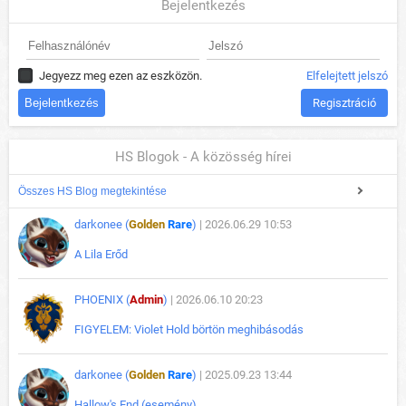
Bejelentkezés
Jegyezz meg ezen az eszközön.
Elfelejtett jelszó
Regisztráció
HS Blogok - A közösség hírei
Összes HS Blog megtekintése
darkonee (
Golden
Rare
)
| 2026.06.29 10:53
A Lila Erőd
PHOENIX (
Admin
)
| 2026.06.10 20:23
FIGYELEM: Violet Hold börtön meghibásodás
darkonee (
Golden
Rare
)
| 2025.09.23 13:44
Hallow's End (esemény)