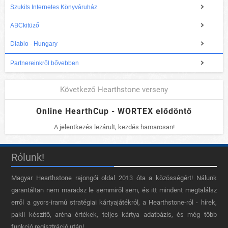
Szukits Internetes Könyváruház
ABCkitüző
Diablo - Hungary
Partnereinkről bővebben
Következő Hearthstone verseny
Online HearthCup - WORTEX elődöntő
A jelentkezés lezárult, kezdés hamarosan!
Rólunk!
Magyar Hearthstone​ rajongói oldal 2013 óta a közösségért! Nálunk
garantáltan nem maradsz le semmiről sem, és itt mindent megtalálsz
erről a gyors-iramú stratégiai kártyajátékról, a Hearthstone-ról - hírek,
pakli készítő, aréna értékek, teljes kártya adatbázis, és még több
funkció regisztráció után!