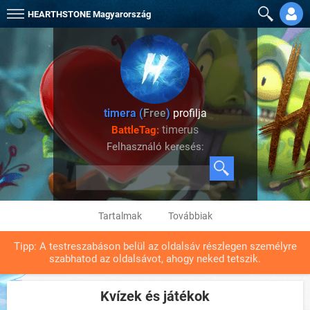
HEARTHSTONE
Magyarország
timera (
Free
)
profilja
timerus
BattleTag:
Felhasználó keresés:
Tartalmak
Továbbiak
Tipp: A testreszabáson belül az oldalsáv részlegen személyre
szabhatod az oldalsávot, ahogy neked tetszik.
Kvízek és játékok