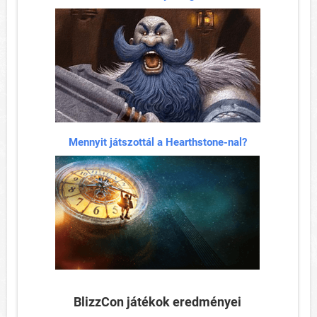
Mennyit játszottál a Hearthstone-nal?
BlizzCon játékok eredményei