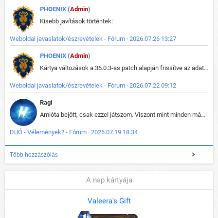
PHOENIX (
Admin
)
Kisebb javítások történtek:
Weboldal javaslatok/észrevételek - Fórum · 2026.07.26 13:27
PHOENIX (
Admin
)
Kártya változások a 36.0.3-as patch alapján frissítve az adatbázisban (képek is cserélve).
Weboldal javaslatok/észrevételek - Fórum · 2026.07.22 09:12
Ragi
Amióta bejött, csak ezzel játszom. Viszont mint minden más - akár az alapjáték is, ez is baromira összetett lett. Néha már pár kör után is esélytelen az egész. Vagy irreállisan túltápol valaki, vagy lelép a partner, vagy csak hülye mint a segg. És amikor eljönne az én időm, na akkor jön el mindenki másé is. Engem jobban érdekelne, hogy ki milyen ratingen szokott játszani. Na ez lenne egy érdekes adat.
DUÓ - Vélemények? - Fórum · 2026.07.19 18:34
Több hozzászólás
A nap kártyája
Valeera's Gift