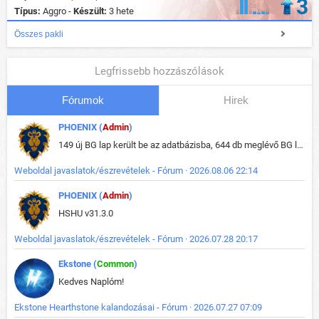
3
Típus:
Aggro -
Készült:
3 hete
Összes pakli
Legfrissebb hozzászólások
Fórumok
Hirek
PHOENIX (
Admin
)
149 új BG lap került be az adatbázisba, 644 db meglévő BG lap módosult, bekerültek az új képek a megváltozott lapokhoz is.
Weboldal javaslatok/észrevételek - Fórum · 2026.08.06 22:14
PHOENIX (
Admin
)
HSHU v31.3.0
Weboldal javaslatok/észrevételek - Fórum · 2026.07.28 20:17
Ekstone (
Common
)
Kedves Naplóm!
Ekstone Hearthstone kalandozásai - Fórum · 2026.07.27 07:09