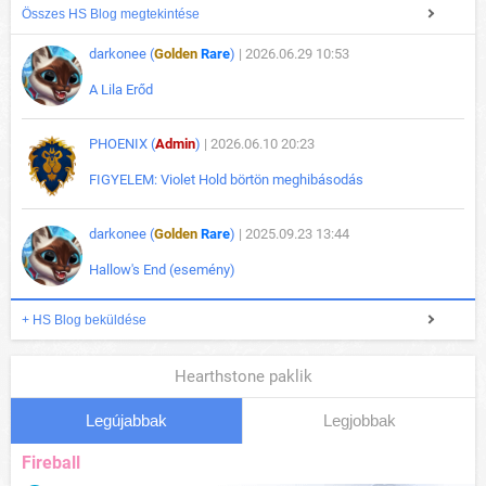
Összes HS Blog megtekintése
darkonee (
Golden
Rare
)
| 2026.06.29 10:53
A Lila Erőd
PHOENIX (
Admin
)
| 2026.06.10 20:23
FIGYELEM: Violet Hold börtön meghibásodás
darkonee (
Golden
Rare
)
| 2025.09.23 13:44
Hallow's End (esemény)
+ HS Blog beküldése
Hearthstone paklik
Legújabbak
Legjobbak
Fireball