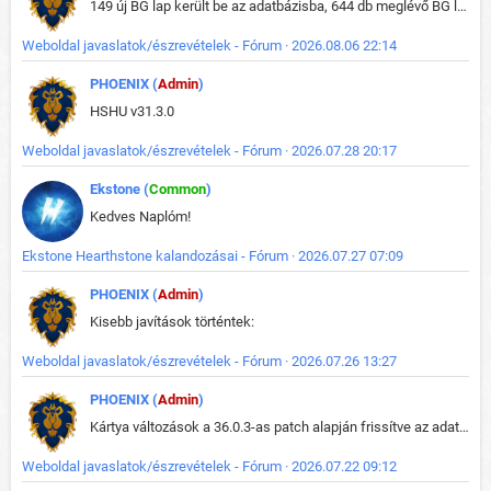
149 új BG lap került be az adatbázisba, 644 db meglévő BG lap módosult, bekerültek az új képek a megváltozott lapokhoz is.
Weboldal javaslatok/észrevételek - Fórum · 2026.08.06 22:14
PHOENIX (
Admin
)
HSHU v31.3.0
Weboldal javaslatok/észrevételek - Fórum · 2026.07.28 20:17
Ekstone (
Common
)
Kedves Naplóm!
Ekstone Hearthstone kalandozásai - Fórum · 2026.07.27 07:09
PHOENIX (
Admin
)
Kisebb javítások történtek:
Weboldal javaslatok/észrevételek - Fórum · 2026.07.26 13:27
PHOENIX (
Admin
)
Kártya változások a 36.0.3-as patch alapján frissítve az adatbázisban (képek is cserélve).
Weboldal javaslatok/észrevételek - Fórum · 2026.07.22 09:12