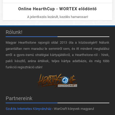
Online HearthCup - WORTEX elődöntő
A jelentkezés lezárult, kezdés hamarosan!
Rólunk!
Magyar Hearthstone​ rajongói oldal 2013 óta a közösségért! Nálunk
garantáltan nem maradsz le semmiről sem, és itt mindent megtalálsz
erről a gyors-iramú stratégiai kártyajátékról, a Hearthstone-ról - hírek,
pakli készítő, aréna értékek, teljes kártya adatbázis, és még több
funkció regisztráció után!
Partnereink
Szukits Internetes Könyváruház
- WarCraft könyvek magyarul