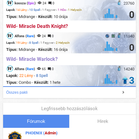
23760
kossza (
Epic
)
24
0
Lapok:
14 Lény
-
10 Spell
-
1 Fegyver
-
1 Hős
-
1 Helyszín
0
Típus:
Midrange -
Készült:
10 órája
Wild- Miracle Death Knight?
11840
Alfons (
Rare
)
24
0
Lapok:
19 Lény
-
8 Spell
-
1 Fegyver
-
2 Helyszín
0
Típus:
Midrange -
Készült:
16 órája
Wild- Miracle Warlock?
14240
Alfons (
Rare
)
65
0
Lapok:
22 Lény
-
8 Spell
3
Típus:
Combo -
Készült:
1 hete
Összes pakli
Legfrissebb hozzászólások
Fórumok
Hirek
PHOENIX (
Admin
)