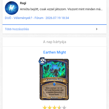
Ragi
Amióta bejött, csak ezzel játszom. Viszont mint minden más - akár az alapjáték is, ez is baromira összetett lett. Néha már pár kör után is esélytelen az egész. Vagy irreállisan túltápol valaki, vagy lelép a partner, vagy csak hülye mint a segg. És amikor eljönne az én időm, na akkor jön el mindenki másé is. Engem jobban érdekelne, hogy ki milyen ratingen szokott játszani. Na ez lenne egy érdekes adat.
DUÓ - Vélemények? - Fórum · 2026.07.19 18:34
Több hozzászólás
A nap kártyája
Earthen Might