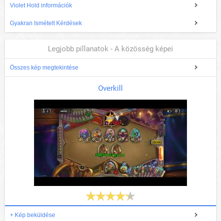
Violet Hold információk
Gyakran Ismételt Kérdések
Legjobb pillanatok - A közösség képei
Összes kép megtekintése
Overkill
+ Kép beküldése