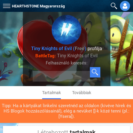
HEARTHSTONE
Magyarország
Tiny Knights of Evil (
Free
)
profilja
Tiny Knights of Evil
BattleTag:
Felhasználó keresés:
Tartalmak
Továbbiak
Tipp: Ha a kártyákat linkelni szeretnéd az oldalon (kivéve hírek és
HS Blogok hozzászólásainál), elég a nevüket []-k közé tenni (pl.:
[Ysera]).
Létrehozott
tartalmak