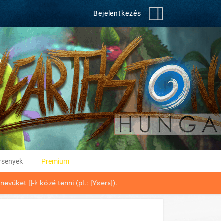
Bejelentkezés
rsenyek
Premium
vüket []-k közé tenni (pl.: [Ysera]).