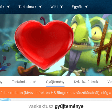
zök
Tartalmak
Wiki
Egyéb
gy
Tartalmi adatok
Gyűjtemény
Kvízek/Játékok
Ve
néd az oldalon (kivéve hírek és HS Blogok hozzászólásainál), elég a ne
vaskaktusz
gyűjteménye