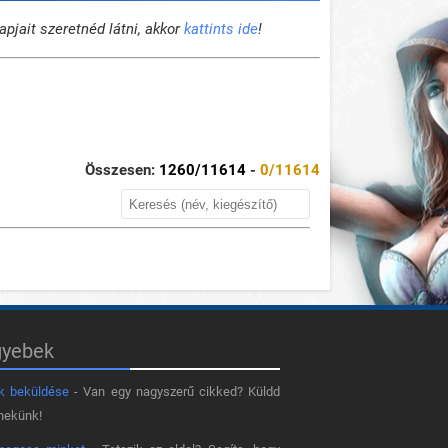
pjait szeretnéd látni, akkor
kattints ide
!
Összesen:
1260
/11614
-
0
/11614
gyebek
k beküldése
- Van egy nagyszerű cikked? Küldd
nekünk!