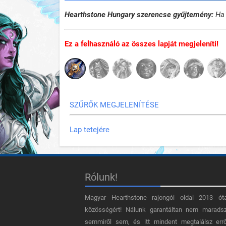
Hearthstone Hungary szerencse gyűjtemény:
Ha 
Ez a felhasználó az összes lapját megjeleníti!
SZŰRŐK MEGJELENÍTÉSE
Lap tetejére
Rólunk!
Magyar Hearthstone​ rajongói oldal 2013 ót
közösségért! Nálunk garantáltan nem marads
semmiről sem, és itt mindent megtalálsz err