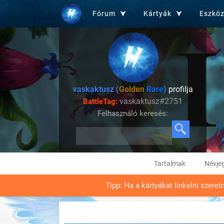
Fórum
Kártyák
Eszkö
vaskaktusz (
Golden
Rare
)
profilja
vaskaktusz#2751
BattleTag:
Felhasználó keresés:
Tartalmak
Névje
Tipp: Ha a kártyákat linkelni szeret