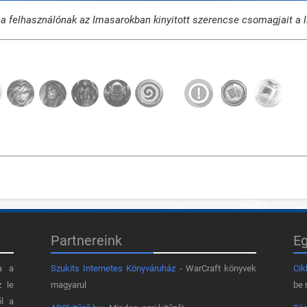
a felhasználónak az Imasarokban kinyitott szerencse csomagjait a la
Partnereink
E
a a
Szukits Internetes Könyváruház
- WarCraft könyvek
Cik
z le
magyarul
be 
ől a