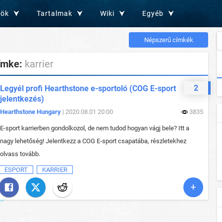
zök
Tartalmak
Wiki
Egyéb
Népszerű címkék
ímke:
karrier
2
Legyél profi Hearthstone e-sportoló (COG E-sport
jelentkezés)
Hearthstone Hungary
| 2020.08.01 20:00
3835
E-sport karrierben gondolkozol, de nem tudod hogyan vágj bele? Itt a
nagy lehetőség! Jelentkezz a COG E-sport csapatába, részletekhez
olvass tovább.
ESPORT
KARRIER