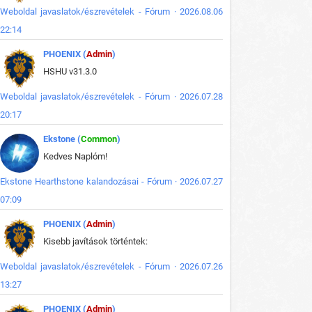
Weboldal javaslatok/észrevételek - Fórum · 2026.08.06
22:14
PHOENIX (
Admin
)
HSHU v31.3.0
Weboldal javaslatok/észrevételek - Fórum · 2026.07.28
20:17
Ekstone (
Common
)
Kedves Naplóm!
Ekstone Hearthstone kalandozásai - Fórum · 2026.07.27
07:09
PHOENIX (
Admin
)
Kisebb javítások történtek:
Weboldal javaslatok/észrevételek - Fórum · 2026.07.26
13:27
PHOENIX (
Admin
)