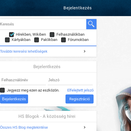
Bejelentkezés
Hírekben, Wikiben
Felhasználókban
Kártyákban
Paklikban
Fórumokban
További keresési lehetőségek
Bejelentkezés
Jegyezz meg ezen az eszközön.
Elfelejtett jelszó
Regisztráció
HS Blogok - A közösség hírei
Összes HS Blog megtekintése