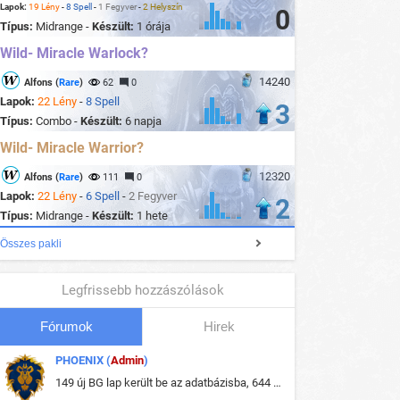
Lapok:
19 Lény
-
8 Spell
-
1 Fegyver
-
2 Helyszín
0
Típus:
Midrange -
Készült:
1 órája
Wild- Miracle Warlock?
14240
Alfons (
Rare
)
62
0
Lapok:
22 Lény
-
8 Spell
3
Típus:
Combo -
Készült:
6 napja
Wild- Miracle Warrior?
12320
Alfons (
Rare
)
111
0
Lapok:
22 Lény
-
6 Spell
-
2 Fegyver
2
Típus:
Midrange -
Készült:
1 hete
Összes pakli
Legfrissebb hozzászólások
Fórumok
Hirek
PHOENIX (
Admin
)
149 új BG lap került be az adatbázisba, 644 db meglévő BG lap módosult, bekerültek az új képek a megváltozott lapokhoz is.