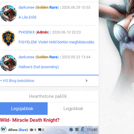
darkonee (
Golden
Rare
)
| 2026.06.29 10:53
A Lila Erőd
PHOENIX (
Admin
)
| 2026.06.10 20:23
FIGYELEM: Violet Hold börtön meghibásodás
darkonee (
Golden
Rare
)
| 2025.09.23 13:44
Hallow's End (esemény)
+ HS Blog beküldése
Hearthstone paklik
Legújabbak
Legjobbak
Wild- Miracle Death Knight?
11840
Alfons (
Rare
)
9
0