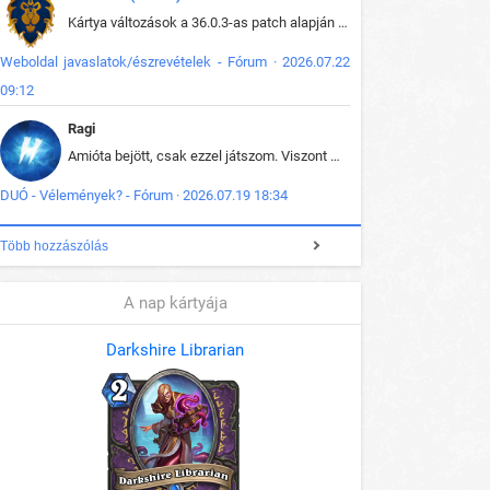
Kártya változások a 36.0.3-as patch alapján frissítve az adatbázisban (képek is cserélve).
Weboldal javaslatok/észrevételek - Fórum · 2026.07.22
09:12
Ragi
Amióta bejött, csak ezzel játszom. Viszont mint minden más - akár az alapjáték is, ez is baromira összetett lett. Néha már pár kör után is esélytelen az egész. Vagy irreállisan túltápol valaki, vagy lelép a partner, vagy csak hülye mint a segg. És amikor eljönne az én időm, na akkor jön el mindenki másé is. Engem jobban érdekelne, hogy ki milyen ratingen szokott játszani. Na ez lenne egy érdekes adat.
DUÓ - Vélemények? - Fórum · 2026.07.19 18:34
Több hozzászólás
A nap kártyája
Darkshire Librarian