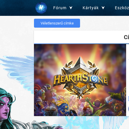
Fórum
Kártyák
Eszkö
Véletlenszerű címke
C