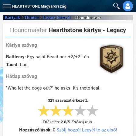
HEARTHSTONE
Magyarország
Kártyák
Hunter
Legacy kártyái
Houndmaster
Houndmaster
Hearthstone kártya - Legacy
Kártya szöveg
Battlecry:
Egy saját Beast-nek +2/+2-t és
Taunt.
-t ad.
Hátlap szöveg
"Who let the dogs out?" he asks. It's rhetorical.
329 szavazat érkezett.
Értékelés:
2.8
/
5
.
Értékelj te is.
Hozzászólások:
0
Szólj hozzá! Legyél te az első!