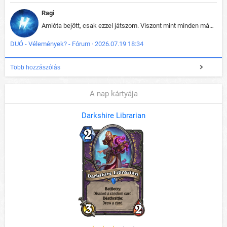
Ragi
Amióta bejött, csak ezzel játszom. Viszont mint minden más - akár az alapjáték is, ez is baromira összetett lett. Néha már pár kör után is esélytelen az egész. Vagy irreállisan túltápol valaki, vagy lelép a partner, vagy csak hülye mint a segg. És amikor eljönne az én időm, na akkor jön el mindenki másé is. Engem jobban érdekelne, hogy ki milyen ratingen szokott játszani. Na ez lenne egy érdekes adat.
DUÓ - Vélemények? - Fórum · 2026.07.19 18:34
Több hozzászólás
A nap kártyája
Darkshire Librarian