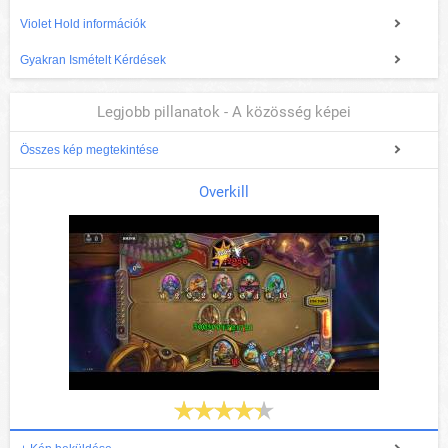
Violet Hold információk
Gyakran Ismételt Kérdések
Legjobb pillanatok - A közösség képei
Összes kép megtekintése
Overkill