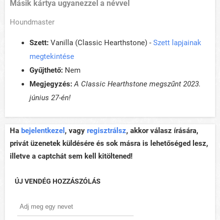
Másik kártya ugyanezzel a névvel
Houndmaster
Szett:
Vanilla (Classic Hearthstone) -
Szett lapjainak
megtekintése
Gyűjthető:
Nem
Megjegyzés:
A Classic Hearthstone megszűnt 2023.
június 27-én!
Ha
bejelentkezel
, vagy
regisztrálsz
, akkor válasz írására,
privát üzenetek küldésére és sok másra is lehetőséged lesz,
illetve a captchát sem kell kitöltened!
ÚJ VENDÉG HOZZÁSZÓLÁS