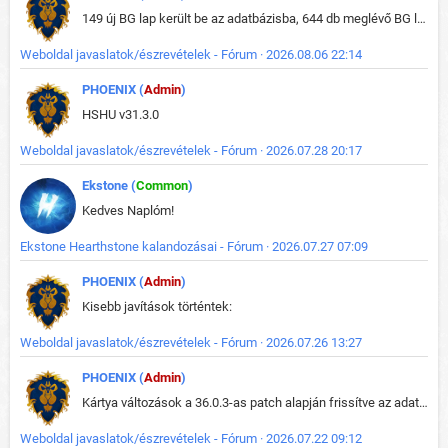
149 új BG lap került be az adatbázisba, 644 db meglévő BG lap módosult, bekerültek az új képek a megváltozott lapokhoz is.
Weboldal javaslatok/észrevételek - Fórum · 2026.08.06 22:14
PHOENIX (
Admin
)
HSHU v31.3.0
Weboldal javaslatok/észrevételek - Fórum · 2026.07.28 20:17
Ekstone (
Common
)
Kedves Naplóm!
Ekstone Hearthstone kalandozásai - Fórum · 2026.07.27 07:09
PHOENIX (
Admin
)
Kisebb javítások történtek:
Weboldal javaslatok/észrevételek - Fórum · 2026.07.26 13:27
PHOENIX (
Admin
)
Kártya változások a 36.0.3-as patch alapján frissítve az adatbázisban (képek is cserélve).
Weboldal javaslatok/észrevételek - Fórum · 2026.07.22 09:12