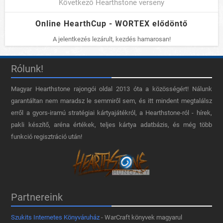
Következő Hearthstone verseny
Online HearthCup - WORTEX elődöntő
A jelentkezés lezárult, kezdés hamarosan!
Rólunk!
Magyar Hearthstone​ rajongói oldal 2013 óta a közösségért! Nálunk
garantáltan nem maradsz le semmiről sem, és itt mindent megtalálsz
erről a gyors-iramú stratégiai kártyajátékról, a Hearthstone-ról - hírek,
pakli készítő, aréna értékek, teljes kártya adatbázis, és még több
funkció regisztráció után!
Partnereink
Szukits Internetes Könyváruház
- WarCraft könyvek magyarul