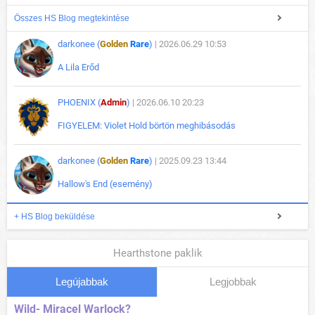
Összes HS Blog megtekintése
darkonee (
Golden
Rare
)
| 2026.06.29 10:53
A Lila Erőd
PHOENIX (
Admin
)
| 2026.06.10 20:23
FIGYELEM: Violet Hold börtön meghibásodás
darkonee (
Golden
Rare
)
| 2025.09.23 13:44
Hallow's End (esemény)
+ HS Blog beküldése
Hearthstone paklik
Legújabbak
Legjobbak
Wild- Miracel Warlock?