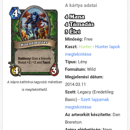
A kártya adatai
4 Mana
4 Támadás
3 Élet
Minőség:
Free
Kaszt:
Hunter
-
Hunter lapok
megtekintése
Típus:
Lény
Formátum:
Wild
Megjelenési dátum:
A képre kattintva nagyobb méretben
2014.03.11
is megtekinthető.
Szett:
Legacy (Eredetileg:
Basic) -
Szett lapjainak
megtekintése
Az artworköt készítette:
Dan
Brereton
Aréna elérhetőség:
Nem